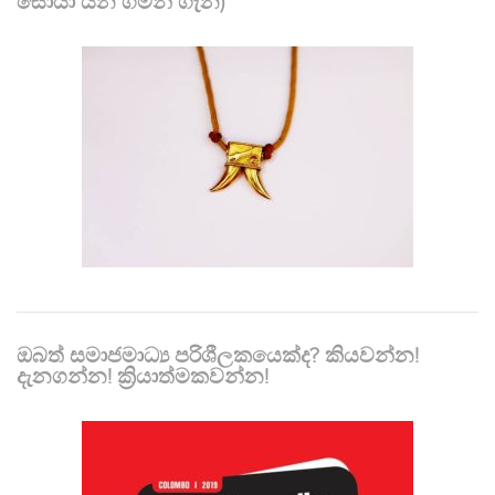
සොයා යන ගමන් ගැන)
ඔබත් සමාජමාධ්‍ය පරිශීලකයෙක්ද? කියවන්න!
දැනගන්න! ක්‍රියාත්මකවන්න!