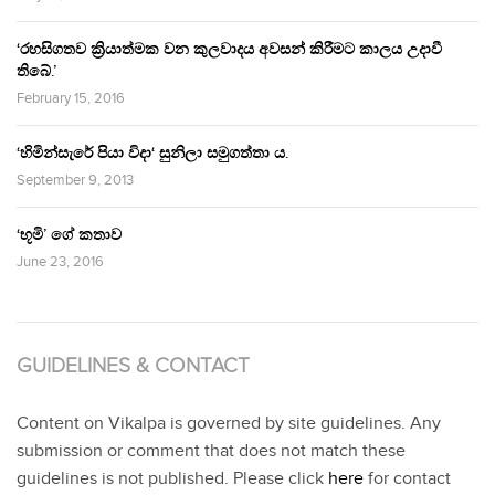
‘රහසිගතව ක්‍රියාත්මක වන කුලවාදය අවසන් කිරීමට කාලය උදාවී
තිබේ.’
February 15, 2016
‘හිමින්සැරේ පියා විදා‘ සුනිලා සමුගත්තා ය.
September 9, 2013
‘භූමි’ ගේ කතාව
June 23, 2016
GUIDELINES & CONTACT
Content on Vikalpa is governed by site guidelines. Any
submission or comment that does not match these
guidelines is not published. Please click
here
for contact