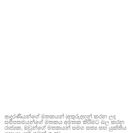
ආදරණීයන්ගේ මතකයන් (අතුරුදහන් කරන ලද
සමීපතමයන්ගේ මතකය අමතක කිරීමට බල කරන
රාජ්‍යක, ඔවුන්ගේ මතකයන් සමග සත්‍ය සහ යුක්තිය