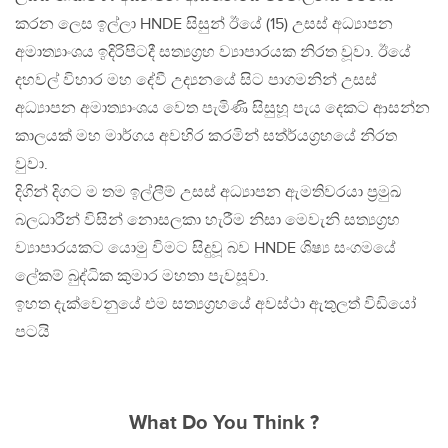
කරන ලෙස ඉල්ලා HNDE සිසුන් ඊයේ (15) උසස් අධ්‍යාපන
අමාත්‍යාංශය ඉදිරිපිටදී සත්‍යග්‍රහ ව්‍යාපාරයක නිරත වූවා. ඊයේ
දහවල් විහාර මහ දේවී උද්‍යනයේ සිට පාගමනින් උසස්
අධ්‍යාපන අමාත්‍යාංශය වෙත පැමිණි සිසුහූ පැය දෙකට ආසන්න
කාලයක් මහ මාර්ගය අවහිර කරමින් සත්ර්‍‍යග්‍රහයේ නිරත
වුවා.
දිගින් දිගට ම තම ඉල්ලීම් උසස් අධ්‍යාපන ඇමතිවරයා ප්‍රමුඛ
බලධාරීන් විසින් නොසලකා හැරීම නිසා මෙවැනි සත්‍යග්‍රහ
ව්‍යාපාරයකට යොමු විමට සිදුවූ බව HNDE ශිෂ්‍ය සංගමයේ
ලේකම් බුද්ධික කුමාර මහතා පැවසූවා.
ඉහත දැක්වෙනුයේ එම සත්‍යග්‍රහයේ අවස්ථා ඇතුලත් විඩියෝ
පටයි
What Do You Think ?