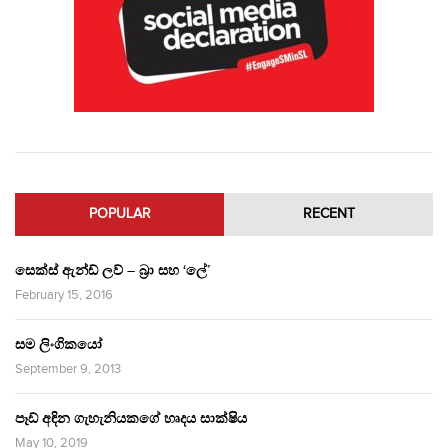
POPULAR
RECENT
සෙක්ස් ඇන්ඩ් ලව් – බ්‍රා සහ ‘ලේ’
February 15, 2016
සම ලිංගිකයෝ
September 9, 2013
පෑඩ් අඳින ගැහැනියකගේ හෘදය සාක්ෂිය
May 10, 2019