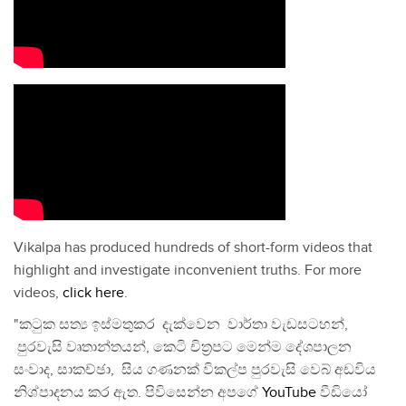
Vikalpa has produced hundreds of short-form videos that
highlight and investigate inconvenient truths. For more
videos,
click here
.
"කටුක සත්‍ය ඉස්මතුකර දැක්වෙන වාර්තා වැඩසටහන්,
පුරවැසි වෘතාන්තයන්, කෙටි චිත්‍රපට මෙන්ම දේශපාලන
සංවාද, සාකච්ඡා, සිය ගණනක් විකල්ප පුරවැසි වෙබ් අඩවිය
නිශ්පාදනය කර ඇත. පිවිසෙන්න අපගේ
YouTube
වීඩියෝ