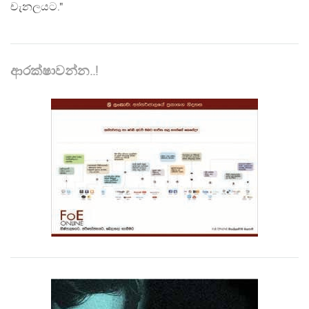
චැනලයට."
ආරක්ෂාවන්න..!