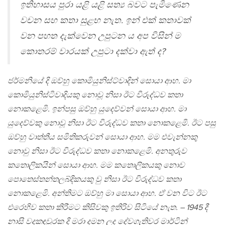
ඉතිහාසය පුරා යළි යළි සත්‍ය බවට පැමිණෙන
වචන සහ කතා සුළභ නැත. ඉන් එක් කතාවක්
වන පහත දැක්වෙන උපුටන ය අප විසින් ම
කොතරම් වාරයක් උපුටා දක්වා ඇත් ද?
ජර්මනියේ දි ඔව්හු කොමියුනිස්ට්වාදින් සොයා ආහ. මා
කොමියුනිස්ටිවාදියකු නොවූ නිසා ඊට විරුද්ධව කතා
නොකළෙමි. ඉන්පසු ඔව්හු යුදෙව්වන් සොයා ආහ. මා
යුදෙව්වකු නොවූ නිසා ඊට විරුද්ධව කතා නොකළෙමි. ඊට පසු
ඔව්හු වාත්තීය සමිතිකරුවන් සොයා ආහ. මම එවැන්නකු
නොවු නිසා ඊට විරුද්ධව කතා නොකළෙමි. අනතුරුව
කතොලිකයින් සොයා ආහ. මම කතොලිකයකු නොව
පොතෙස්තන්තලබ්දිකයකු වු නිසා ඊට විරුද්ධව කතා
නොකළෙමි. අන්තිමට ඔව්හු මා සොයා ආහ. ඒ වන විට ඊට
එරෙහිව කතා කිරීමට කිසිවකු ඉතිරිව සිටියේ නැත. – 1945 දී
නාසි වදකඳවුරක දි මරා දමන ලද දේවගැතිවර මාර්ටින්