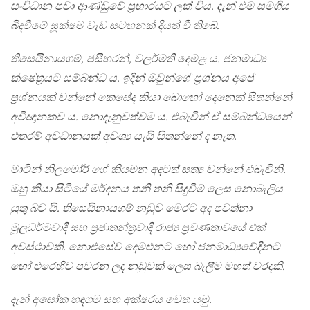
සංවිධාන පවා ආණ්ඩුවේ ප්‍රහාරයට ලක් විය. දැන් එම සමගිය
බිදවීමේ සූක්ෂම වැඩ සටහනක් දියත් වී තිබේ.
තිසෙයිනායගම්, ජසීහරන්, වලර්මතී දෙමළ ය. ජනමාධ්‍ය
ක්ෂේත්‍රයට සම්බන්ධ ය. ඉදින් ඔවුන්ගේ ප්‍රශ්නය අපේ
ප්‍රශ්නයක් වන්නේ කෙසේද කියා බොහෝ දෙනෙක් සිතන්නේ
අවිඥානකව ය. නොදැනුවත්වම ය. එබැවින් ඒ සම්බන්ධයෙන්
එතරම් අවධානයක් අවශ්‍ය යැයි සිතන්නේ ද නැත.
මාටින් නිලමෝර් ගේ කියමන අදටත් සත්‍ය වන්නේ එබැවිනි.
ඔහු කියා සිටියේ මර්දනය තනි තනි සිදුවීම් ලෙස නොබැලිය
යුතු බව යි. තිසෙයිනායගම් නඩුව මෙරට අද පවත්නා
මූලධර්මවාදී සහ ප්‍රජාතන්ත්‍රවාදි රාජ්‍ය ප්‍රවණතාවයේ එක්
අවස්ථාවකි. නොඑසේව දෙමළුනට හෝ ජනමාධ්‍යවේදිනට
හෝ එරෙහිව පවරන ලද නඩුවක් ලෙස බැලීම මහත් වරදකි.
දැන් අසෝක හඳගම සහ අක්ෂරය වෙත යමු.