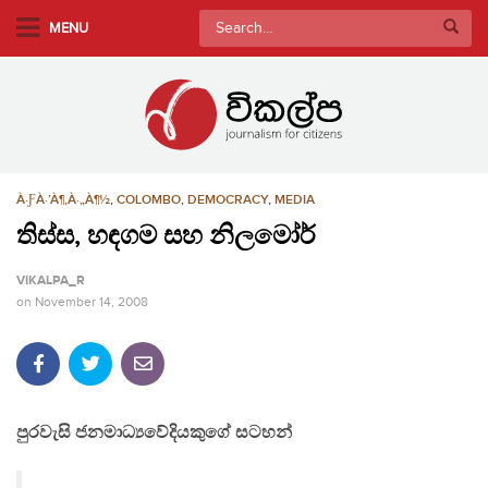
S
Search
MENU
k
for:
i
p
t
o
m
À·ƑÀ·’À¶‚À·„À¶½
,
COLOMBO
,
DEMOCRACY
,
MEDIA
a
i
තිස්ස, හඳගම සහ නිලමෝර්
n
VIKALPA_R
c
on
November 14, 2008
o
n
t
e
n
පුරවැසි ජනමාධ්‍යවේදියකුගේ සටහන්
t