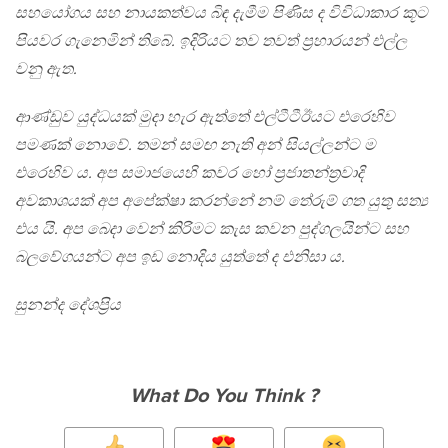
සහයෝගය සහ නායකත්වය බිඳ දැමීම පිණිස ද විවිධාකාර කූට
පියවර ගැනෙමින් තිබේ. ඉදිරියට තව තවත් ප්‍රහාරයන් එල්ල
වනු ඇත.
ආණ්ඩුව යුද්ධයක් මුදා හැර ඇත්තේ එල්ටීටීඊයට එරෙහිව
පමණක් නොවේ. තමන් සමඟ නැති අන් සියල්ලන්ට ම
එරෙහිව ය. අප සමාජයෙහි කවර හෝ ප්‍රජාතන්ත්‍රවාදි
අවකාශයක් අප අපේක්ෂා කරන්නේ නම් තේරුම් ගත යුතු සත්‍ය
එය යි. අප බෙදා වෙන් කිරිමට කැස කවන පුද්ගලයින්ට සහ
බලවේගයන්ට අප ඉඩ නොදිය යුත්තේ ද එනිසා ය.
සුනන්ද දේශප්‍රිය
What Do You Think ?