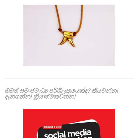
ඔබත් සමාජමාධ්‍ය පරිශීලකයෙක්ද? කියවන්න!
දැනගන්න! ක්‍රියාත්මකවන්න!