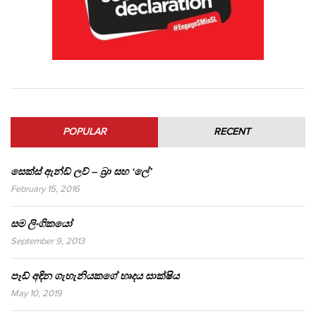
POPULAR
RECENT
සෙක්ස් ඇන්ඩ් ලව් – බ්‍රා සහ ‘ලේ’
February 15, 2016
සම ලිංගිකයෝ
September 9, 2013
පෑඩ් අඳින ගැහැනියකගේ හෘදය සාක්ෂිය
May 10, 2019