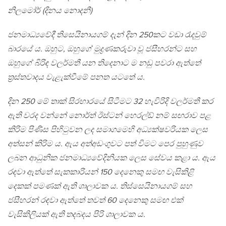
නිලමෝර් (දිනය නොදනී)
ජනමාධ්‍යවේදී තිසෙයිනායගම් දැන් දින 250කට වඩා රැදවුම්
බාරයේ ය. ඔහුට, ඔහුගේ මුද්‍රණකරුවා වූ ජසීහරන්ට සහ
ඔහුගේ බිරිඳ වලර්මතී යන තිදෙනාට ම නඩු පවරා ඇත්තේ
ත්‍රස්තවාදය වැළැක්වීමේ පනත යටතේ ය.
දින 250 මේ තාක් සිරභාරයේ සිටීමට 32 හැවිරිදි වලර්මතී කර
ඇති වරද වන්නේ නොර්ත් ඊස්ටන් හෙරල්ඩ් නම් සඟරාව පළ
කිරිම පිණිස පිහිටුවන ලද සමාගමෙහි අධ්‍යක්ෂවරියක ලෙස
අත්සන් කිරිම ය. ඇය අත්අඩංගුවට පත් විමට පෙර පුහුණුව
ලබන ආධුනික ජනමාධ්‍යවේදිනියක ලෙස සේවය කළා ය. ඇය
රඳවා ඇත්තේ සැකකාරියන් 150 දෙනෙකු සමඟ වැසිකිළි
දෙකක් පමණක් ඇති ශාලාවක ය. තිස්සෙයිනායගම් සහ
ජසීහරන් රඳවා ඇත්තේ තවත් 60 දෙනෙකු සමඟ එක්
වැසිකිලියක් ඇති තදබදය පිරි ශාලාවක ය.