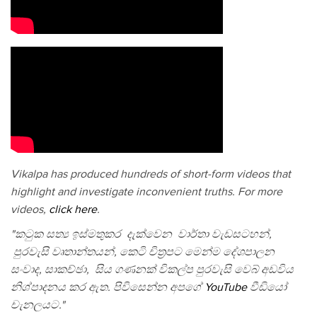
Vikalpa has produced hundreds of short-form videos that
highlight and investigate inconvenient truths. For more
videos,
click here
.
"කටුක සත්‍ය ඉස්මතුකර දැක්වෙන වාර්තා වැඩසටහන්,
පුරවැසි වෘතාන්තයන්, කෙටි චිත්‍රපට මෙන්ම දේශපාලන
සංවාද, සාකච්ඡා, සිය ගණනක් විකල්ප පුරවැසි වෙබ් අඩවිය
නිශ්පාදනය කර ඇත. පිවිසෙන්න අපගේ
YouTube
වීඩියෝ
චැනලයට."