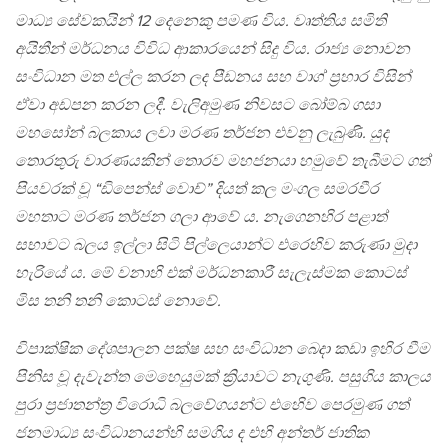
මාධ්‍ය සේවකයින් 12 දෙනෙකු පමණ විය. වෘත්තිය සමිති
අයිතීන් මර්ධනය විවිධ ආකාරයෙන් සිදු විය. රාජ්‍ය නොවන
සංවිධාන මත එල්ල කරන ලද පීඩනය සහ වාග් ප්‍රහාර විසින්
ඒවා අඩපන කරන ලදී. වැලිඅමුණ නිවසට බෝම්බ ගසා
මහසෝන් බලකාය ලවා මරණ තර්ජන එවනු ලැබුණි. යුද
තොරතුරු වාරණයකින් තොරව මහජනයා හමුවේ තැබීමට ගත්
පියවරක් වූ “ඩිපෙන්ස් වොච්” දියත් කල මංගල සමරවීර
මහතාට මරණ තර්ජන ගලා ආවේ ය. නැගෙනහිර පළාත්
සභාවට බලය ඉල්ලා සිටි පිල්ලෙයාන්ට එරෙහිව කරුණා මුදා
හැරියේ ය. මේ වනාහි එක් මර්ධනකාරී සැලැස්මක කොටස්
මිස තනි තනි කොටස් නොවේ.
විපාක්ෂික දේශපාලන පක්ෂ සහ සංවිධාන බෙදා කඩා ඉහිර වීම
පිනිස වූ දැවැන්ත මෙහෙයුමක් ක්‍රියාවට නැගුණි. පසුගිය කාලය
පුරා ප්‍රජාතන්ත්‍ර විරොධි බලවේගයන්ට එහෙිව පෙරමුණ ගත්
ජනමාධ්‍ය සංවිධානයන්හි සමගිය ද එහි අන්තර් ජාතික