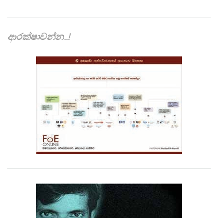
ආරක්ෂාවන්න..!