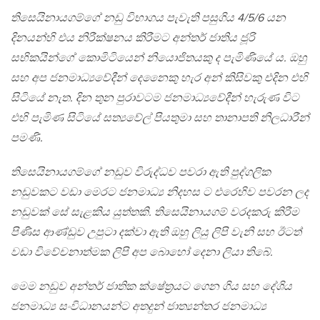
තිසෙයිනායගම්ගේ නඩු විභාගය පැවැති පසුගිය 4/5/6 යන
දිනයන්හි එය නිරීක්ෂනය කිරීමට අන්තර් ජාතිය ජූරි
සභිකයින්ගේ කොමිටියෙන් නියොජිතයකු ද පැමිණියේ ය. ඔහු
සහ අප ජනමාධ්‍යවේදීන් දෙනෛකු හැර අන් කිසිවකු එදින එහි
සිටියේ නැත. දින තුන පුරාවටම ජනමාධ්‍යවේදීන් හැරුණ විට
එහි පැමිණ සිටියේ සත්‍යවේල් පියතුමා සහ තානාපති නිලධාරීන්
පමණි.
තිසෙයිනායගම්ගේ නඩුව විරුද්ධව පවරා ඇති පුද්ගලික
නඩුවකට වඩා මෙරට ජනමාධ්‍ය නිදහස ට එරෙහිව පවරන ලද
නඩුවක් සේ සැළකිය යුත්තකි. තිසෙයිනායගම් වරදකරු කිරීම
පිණිස ආණ්ඩුව උපුටා දක්වා ඇති ඔහු ලියු ලිපි වැනි සහ ඊටත්
වඩා විවේචනාත්මක ලිපි අප බොහෝ දෙනා ලියා තිබේ.
මෙම නඩුව අන්තර් ජාතික ක්ෂේත්‍රයට ගෙන ගිය සහ දේශිය
ජනමාධ්‍ය සංවිධානයන්ට අතදුන් ජාත්‍යන්තර ජනමාධ්‍ය