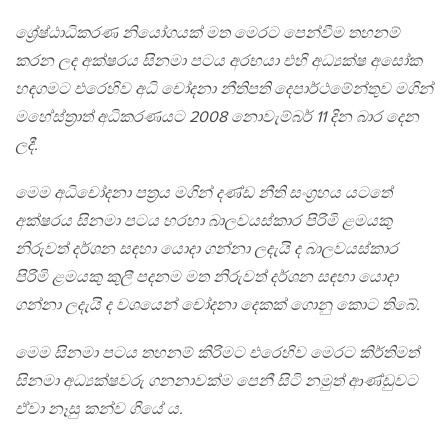
ශ්‍රේෂ්ඨාධිකරණ නියෝගයක් මත මෙරට පෙන්වීම තහනම්
කරන ලද අක්ෂරය සිනමා පටය අරභයා එහි අධ්‍යක්ෂ අසෝක
හඳගමට එරෙහිව අධි චෝදනා නීතිපති දෙපාර්ථමේන්තුව මගින්
මහේස්ත්‍රාත් අධිකරණයට 2008 නොවැම්බර් 11 දින බාර දෙන
ලදී.
මෙම අධිචෝදනා පත්‍රය මගින් දණ්ඩ නීති සංග්‍රහය යටතේ
අක්ෂරය සිනමා පටය හරහා බාලවයස්කාර පිරිමි ළමයකු
නිරුවත් දර්ශන සඳහා යොදා ගන්නා ලදැයි ද බාලවයස්කාර
පිරිමි ළමයකු කුලී පදනම මත නිරුවත් දර්ශන සඳහා යොදා
ගන්නා ලදැයි ද වශයෙන් චෝදනා දෙකක් ගොනු කොට තිබේ.
මෙම සිනමා පටය තහනම් කිරිමට එරෙහිව මෙරට කිර්තිමත්
සිනමා අධ්‍යක්ෂවරු ගනනාවක්ම පෙනී සිටි නමුත් ආණ්ඩුවට
ඒවා නෑසු කන්ව ගියේ ය.