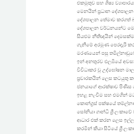
එකමුතුව සහ ශිෂ්‍ය ව්‍යාපාරය 
මෙනයින් ප්‍රධාන දේශපාලන 
දේශපාලන තේමාව කරගත් බල 
දේශපාලන වර්ධනයන්ට මෙම 
සියළුම නීතිඥයින් දෙමසක්ම 
ගැනීමේ අරමුණ පෙරදැරි කරග
මරණයෙන් පසු තමිල්නාඩුවේ 
ඉන් අනතුරව එලඹියේ අවසාන
විවිධාකර වු උද්ඝෝෂන මාල
ප්‍රචාරකයින් ලෙස කටයුතු 
ජනයාගේ ආරක්ෂාව පිණිස පෙ
ඉහළ නැංවීම සහ එමගින් මධ
කොන්ග්‍රස් පක්ෂයේ තම්ල්
සෝනියා ගාන්ධි ශ්‍රී ලංකා
ආධාර එක් කරන ලෙස ඉල්ලා සි
කරමින් කියා සිටියේ ශ්‍රී 