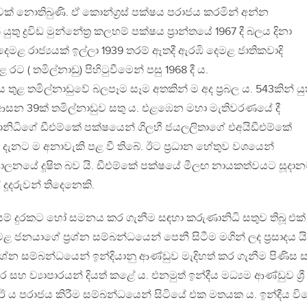
වක් නොතිබුණි. ඒ කොන්ග්‍රස් පක්ෂය පරාජය කරමින් අන්න
ද්‍රවිඩ මුන්නේත්‍ර කලහම් පක්ෂය ප්‍රාන්තයේ 1967 දී බලය දිනා
ළ රාජ්‍යයක් ඉල්ලා 1939 තරම් ඈතදී ඇරඹි දෙමළ ජාතිකවාදි
රට ( තමිල්නාඩු) පිහිටුවීමෙන් පසු 1968 දී ය.
තුළ තමිල්නාඩුවේ බලපෑම සෑම අතකින් ම අද ප්‍රබල ය. 543කින් යු
ි ආසන 39ක් තමිල්නාඩුව සතු ය. එළඹෙන මහා මැතිවරණයේ දී
ානිධිගේ ඩීඑම්කේ පක්ෂයෙන් ගිලහී ජයලලිතාගේ එඅයිඩීඑම්කේ
 දැනට ම අනාවැකි පළ වී තිබේ. ඊට ප්‍රධාන හේතුව වශයෙන්
ලනයේ දූෂිත බව යි. ඩීඑම්කේ පක්ෂයේ මීලඟ නායකත්වයට සූදාන
දූදරුවන් තිදෙනෙකි.
ම් දුරකට හෝ සමනය කර ගැනීම සඳහා කරුණානිධි සතුව තිබූ එක්
ළ ජනයාගේ ප්‍රශ්න සම්බන්ධයෙන් පෙනී සිටීම මගින් ලද ප්‍රසාදය යි. ශ්
ශ්න සම්බන්ධයෙන් ඉන්දියානු ආණ්ඩුව මැදිහත් කර ගැනීම පිණිස 
සහ ව්‍යාපාරයන් දියත් කළේ ය. එනමුත් ඉන්දීය මධ්‍යම ආණ්ඩුව ශ්‍රී
ඊ ය පරාජය කිරීම සම්බන්ධයෙන් සිටියේ එක මතයක ය. ඉන්දීය වි