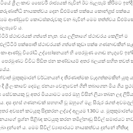
 සිටියේ ශ්‍රී ලංකාව සෛවරී රාජ්‍යයක් බැවින් ඊට බැලපෑම් කිරිමට ඉන්ද
කරුණානිධි නායකත්වය දෙන ඩීඑම්කේ පක්ෂය කොන්ග්‍රස් පක්ෂය
්‍යම ආණ්ඩුවේ කොටස්කරුවකු වන බැවින් මෙම තත්ත්වය ඩීඑම්ක
බලපෑවේ ය.
ටීටීඊ ස්ථාවරයක් ගත්තේ නැත. ජය ලලිතාගේ ස්ථාවරය කෙලින් ම
 එල්ටීටීඊ පක්ෂපාති ස්ථාවරයක් ගත්තේ කුඩා පක්ෂ ගණනාවකින් සැදු
ී ලංකා ආණ්ඩු විරෝධී උද්ඝෝෂනයන් හි පෙරමුණ ගොඩ නැගුවේ ඉන්ද
එම පෙරමුණට විවිධ පිඩිත ජන කණ්ඩායම් අතර බලයක් සහිත තවත් ක
ියේය.
ශ්චාත් මුතුකුමාරන් වර්ධනයන් ද තීරණාත්මක වැදගත්කමකින් යුතු ය
 දී ශ්‍රී ලංකාවේ දෙමළ ජනයා වෙනුවෙන් ගිනි තබාගෙන මිය ගිය ප්‍රථ
‍ය සේවකයකු වූ අතර මියයාමට පෙර ඔහු විසින් ලියා තබන ලද ලිපි
්තේ ය. දස දහස් ගණනාවක් සහභාගි වූ ඔහුගේ මළ සිරුර රැගත් අවමගුල
අතර අවසන් කටයුතු සිදුකරන ලද්දේ අලුයම 1.30ට ය. මුතුකුමාරන්
නයාගේ ප්‍රශ්න පිළිබඳ කටයුතු කරන තමිල්නාඩු සිවිල් සමාජයට න
ා දුන්නේ ය. මෙම සිවිල් ව්‍යාපාරයට නායකත්වය දුන්නේ නිතිඥ