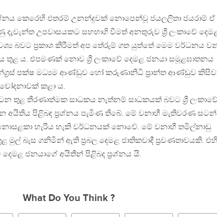
්‍රශ්නය කෙරෙහි එතරම් උනන්දුවක් නොපෙන්වූ ජයලලිතා ජයරාම් ඒ
ු දැවැන්ත උපවාසයකට සහභාගි වීමත් අනතුරුව ශ්‍රී ලංකාවේ දෙම
්‍ය බවට ප්‍රකාශ කිරීමත් අප තේරුම් ගත යුත්තේ මෙම වර්ධනය ව
ය තුළ ය. එපමණක් නොව ශ්‍රී ලංකාවේ දෙමළ ජනයා සමූළඝාතනය
්‍රස් පක්ෂ මධ්‍යම ආණ්ඩුව හෝ කරුණානිධි ප්‍රාන්ත ආණ්ඩුව කිසිව
ධ චෝදනාවක් කළා ය.
සටන තුළ තීරණාත්මක සාධකය නැත්නම් සාධකයක් බවට ශ්‍රී ලංකාව
අයිතිය පිළිබඳ ප්‍රශ්නය පැමිණ තිබේ. මේ වනාහී මැතිවරණ සටන්
 නොසළකා හැරිය හැකි වර්ධනයක් නොවේ. මේ වනාහී තමිල්නාඩු
ුල් බැස ගනිමින් ඇති ප්‍රබල දෙමළ ජාතිකවාදී ප්‍රවණතාවයකි. එහ
වේ දෙමළ ජනයාගේ අයිතීන් පිළිබද ප්‍රශ්නය යි.
What Do You Think ?