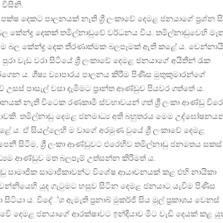
විසිනි.
පක්ෂ දෙකට පාලනයක් නැති ශ්‍රී ලංකාවේ දෙමළ ජනයාගේ ප්‍රශ්න ස
කේන්ද්‍ර දෙකක් තමිල්නාඩුවේ වර්ධනය විය. තමිල්නාඩුවෙහි මෑ
බල කේන්ද්‍ර දෙක තීරණාත්මක බලපෑමක් ඇති කළේ ය. චෙන්නායි
පුරා වැඩ වරා සිටියේ ශ්‍රී ලංකාවේ දෙමළ ජනයාගේ අයිතීන් රැක
ෙන ය. ශීෂ්‍ය ව්‍යාපාරය පාලනය කිරීම පිණිස මුතුකුමාරන්ගේ
උසස් පාසැල් වසා දැමීමට ප්‍රාන්ත ආණ්ඩුව පියවර ගත්තේ ය.
යක් නැති විටෙක රණකාමී ස්වභාවයන් ගත් ශ්‍රී ලංකා ආණ්ඩු විර
ාවකි. තමිල්නාඩු දෙමළ ජනමාධ්‍ය අති බහුතරය මෙම උද්ඝෝෂනයන
කළේ ය. ඒ සියල්ලෙහි ම වාගේ අරමුණ වුයේ ශ්‍රී ලංකාවේ දෙමළ
නී සිටීම, ශ්‍රී ලංකා ආණ්ඩුවට එරෙහිව තමිල්නාඩු ජනමතය සකස්
්‍යම ආණ්ඩුව මත බලපෑම් උත්සන්න කිරීමත් ය.
නාඩු සාමාජික සාමාජිකාවන්ට විශේෂ ආයාචනයක් කළ එහි නායිකා
වේ වන්නියෙහි යුද ගැටුමට හසුව සිටින දෙමළ ජනයාට යැවිම පිණිස
ටියා ය. විදේ්ශ ඇමැති ප්‍රනාබ් මුකර්ජි සිය මුල් ප්‍රකාශය වෙනස්
ලංකාවෙි දෙමළ ජනයාගේ ආරක්ෂාවට ඉන්දියාව මීට වැඩි දෙයක් කළ යුත