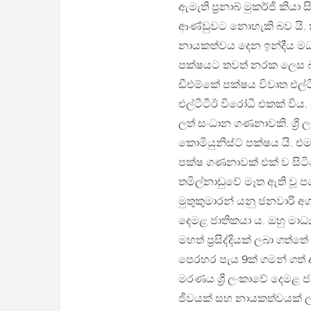
ඇමැති ප්‍රනාබ් මුකර්ජි කියා
ආණ්ඩුවට නොහැකි බව යි. 
නායකත්වය දෙන ඉන්දීය මධ
පක්ෂයට තවත් නරක ලෙස 
ඩීඑම්කේ පක්ෂය විවෘත එල්
එල්ටීටීඊ විරෝධී එකක් විය.
ලත් සංධාන ගණනාවකි. ශ්‍ර
කොමියුනිස්ට් පක්ෂය යි. 
පක්ෂ ගණනාවක් එක් ව සිට
තමිල්නාඩුවේ මෑත ඇති වූ ප
මුතුකුමාරන් යනු ජනවාරි අග
දෙමළ ජාතිකයා ය. ඔහු මාධ්
මහත් ප්‍රසිද්දියක් ලබා ගත
පෙරහර පැය 9ක් ගමන් ගත් 
මරණය ශ්‍රී ලංකාවේ දෙමළ ජ
ජීවයක් සහ නායකත්වයක් ලබ