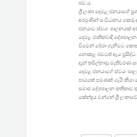
බව ය.
ශ්‍රී ලංකා දෙමළ ජනයාගේ ප
අරමුණින් සංවිධානය කෙරුණ
ජනයාට ස්වයං පාලනයක් අවශ
දෙමළ ජාතිකවාදි දේශපාලන
විමෙන් බේරා ගැනීමට කොන්ග
නොකළ බවටත් ඇය ප්‍රසිද්
දැන් තමිල්නාඩු මැතිවරණ 
දෙමළ ජනයාගේ ස්වයං පාලන 
පාඨයක් පමණක් යැයි කියා
සමාජ දේශපාලන කතිකාව තුළ ම
කේන්ද්‍රය වන්නේ ශ්‍රී ලංකා