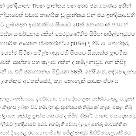
තින් ඉන්දියාවේ 11වන ප්‍රාන්තය වන අතර ජනගහණය අතින්
දියාවෙහි වඩාම නාගරික වූ ප්‍රාන්තය වන එය ඉන්දියාවෙහි
නයට ලබාදෙන දායකත්වය සියයට 20ක් නොහොත් පහෙන්
සමස්ත සංවර්ධනය අතින් පෙරමුණේහිම සිටින තමිල්නාඩුවට
ව්‍යාපාරික ආයතන හිමිකාරිත්වය (10.56) ද හිමි ය. තොරතුරු
ියෙන්ම සිටින තමිල්නාඩුවෙහි සියයට සියයක්ම ප්‍රාථමික
ති. සාහිත්‍ය සහ කලාව අතින් ද තමිල්නාඩුව අන් කිසිදු
ෙනි ය. එහි ජනගහනය මිලියන 66කි. ඉන්දියානු දේශපාලන
 වැදගත්කම අවතක්සේරු කළ නොහැකි සාධක ඒවා ය.
ශපාලන ඉතිහාසය ද වර්ධනය වන දේශපාලන තත්ත්වය තුළ වැදගත්
ව නිදහස ලබන විට තමිල්නාඩු ප්‍රාන්තයක් තිබුණේ නැත. එකල තිබූ
අන්ද්‍රා සහ කේරළ ප්‍රාන්ත කොටස් ද හිමිව තිබුණි. භාෂාව මත පදනම ව
ඉල්ලීමට ඉන්දියාවේ ප්‍රථම අගමැති ජවහල් ලාල් නේරු මාරාන්තික
නයේ දී දෙමළ රට යන නමින්ම තමිල් නාඩුව බිහිවීම වැලැක්වීමට