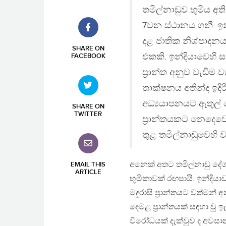
තමිල්නාඩුව භුමිය අ
7වන ස්ථානය ගනී. ඉන්
දළ ජාතික නිශ්පාද
SHARE ON
එකකි. ඉන්දියාවෙහි 
FACEBOOK
ප්‍රාන්ත අනුව වැඩිම 
තාක්ෂනය අතින්ද ඉදිර
අධ්‍යයාපනයට ඇතුල් වෙ
SHARE ON
TWITTER
ප්‍රාන්තයකට නෙදෙව
තුළ තමිල්නාඩුවෙහි
අනෙක් අතට තමිල්නාඩු දේ
EMAIL THIS
ARTICLE
භූමිකාවක් රඟපායි. ඉන්දියා
මදුරාසි ප්‍රාන්තයට වත්මන් 
දෙමළ ප්‍රාන්තයක් සඳහා වු 
විරෝධයක් දැක්වුව ද අවසා