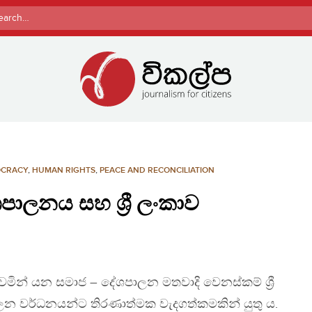
rch
CRACY
,
HUMAN RIGHTS
,
PEACE AND RECONCILIATION
පාලනය සහ ශ්‍රී ලංකාව
ෙමින් යන සමාජ – දේශපාලන මතවාදි වෙනස්කම් ශ්‍රී
ාලන වර්ධනයන්ට තිරණාත්මක වැදගත්කමකින් යුතු ය.