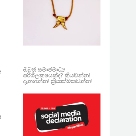
ඔබත් සමාජමාධ්‍ය
ය
පරිශීලකයෙක්ද? කියවන්න!
දැනගන්න! ක්‍රියාත්මකවන්න!
ූ