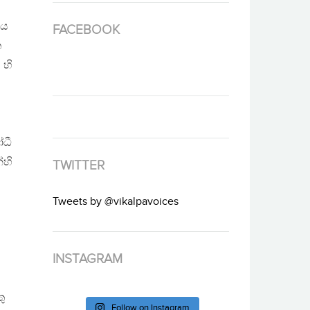
ිය
FACEBOOK
ත
 හි
ෝධී
්හි
TWITTER
Tweets by @vikalpavoices
INSTAGRAM
ු
Follow on Instagram