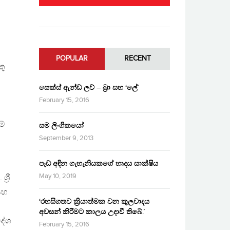
POPULAR
RECENT
තු
සෙක්ස් ඇන්ඩ් ලව් – බ්‍රා සහ ‘ලේ’
February 15, 2016
ම්
සම ලිංගිකයෝ
September 9, 2013
පෑඩ් අඳින ගැහැනියකගේ හෘදය සාක්ෂිය
May 10, 2019
‍රී
සහ
‘රහසිගතව ක්‍රියාත්මක වන කුලවාදය
අවසන් කිරීමට කාලය උදාවී තිබේ.’
දේශ
February 15, 2016