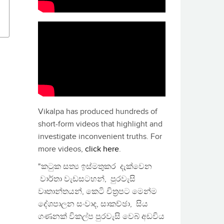
Vikalpa has produced hundreds of
short-form videos that highlight and
investigate inconvenient truths. For
more videos,
click here
.
"කටුක සත්‍ය ඉස්මතුකර දැක්වෙන
වාර්තා වැඩසටහන්, පුරවැසි
වෘතාන්තයන්, කෙටි චිත්‍රපට මෙන්ම
දේශපාලන සංවාද, සාකච්ඡා, සිය
ගණනක් විකල්ප පුරවැසි වෙබ් අඩවිය