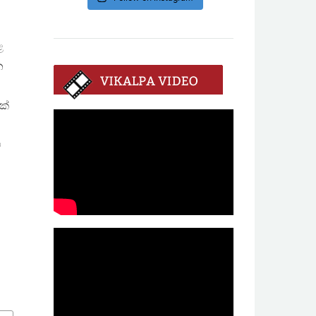
ළ
න
ක්
ේ
ි