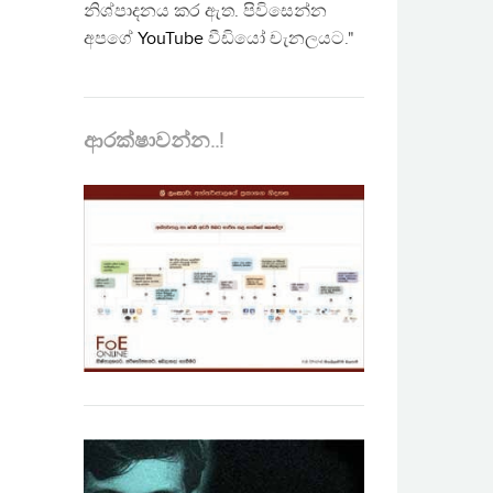
නිශ්පාදනය කර ඇත. පිවිසෙන්න
අපගේ
YouTube
වීඩියෝ චැනලයට."
ආරක්ෂාවන්න..!