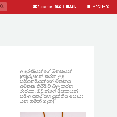
Subscribe:
RSS
|
EMAIL
ARCHIVES
ආදරණීයන්ගේ මතකයන්
(අතුරුදහන් කරන ලද
සමීපතමයන්ගේ මතකය
අමතක කිරීමට බල කරන
රාජ්‍යක, ඔවුන්ගේ මතකයන්
සමග සත්‍ය සහ යුක්තිය සොයා
යන ගමන් ගැන)