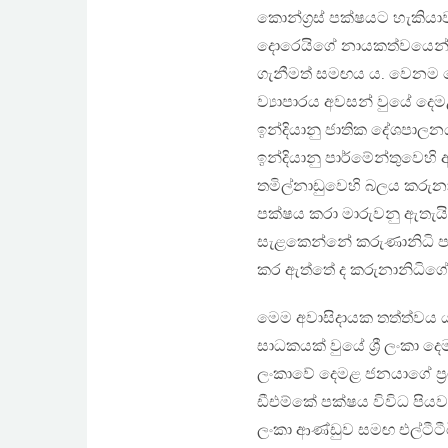
කොන්ග්‍රස් පක්ෂයට හැකියා
දොරෙයිගේ නායකත්වයෙන් යුතු 
ගැනීමත් සමඟය ය. වෙනම දෙම
ව්‍යාපාරය අවසන් වුයේ දෙමළ 
ඉන්දියානු ජාතික දේශපාලනය 
ඉන්දියානු පාර්මේන්තුවෙහ
තමිල්නාඩුවෙහි බලය කරුන
පක්ෂය කරා මාරුවනු ඇතැයි
සැළකෙන්නේ කරුණානිධි පා
කර ඇත්තේ ද කරුනානිධිගේ 
මෙම අවාසිදායක තත්ත්වය ය
සාධකයක් වුයේ ශ්‍රී ලංකා දෙම
ලංකාවේ දෙමළ ජනයාගේ ප්‍ර
ඩීඑම්කේ පක්ෂය විවිධ පියවර 
ලංකා ආණ්ඩුව සමඟ එල්ටීටී