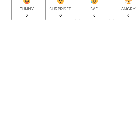
FUNNY
SURPRISED
SAD
ANGRY
0
0
0
0