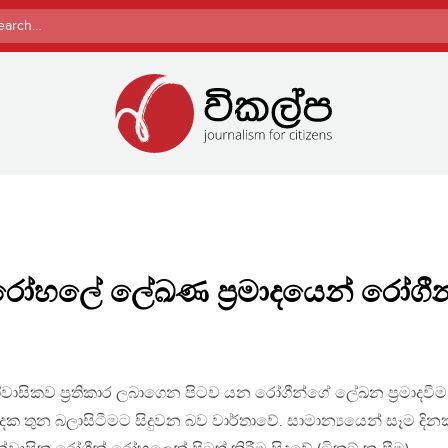
rch
ෝහලේ ලේඛණ ප්‍රමාදයෙන් රෝගීන
කව ප්‍රතිකාර ලබාගෙන පිටව යන රෝගීන්ගේ ලේඛන ප්‍රමාදවීම
ක තුන බලාසිටීමට සිදුවන බව වාර්තාවේ. සාමාන්‍යයෙන් සෑම දි