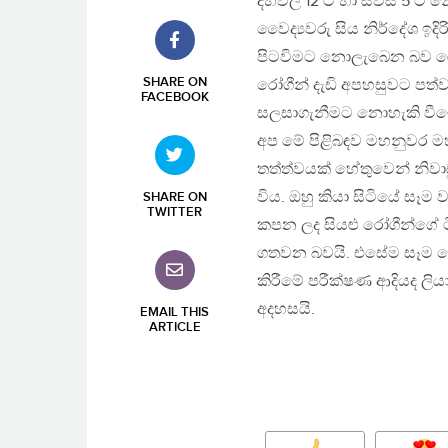
දහවල් 12 ට හා සවස 5 ට නේ
වෛද්‍යවරු සිය නිර්දේශ ඉ
පිටවිමට නොලැබෙන බව රෝග
SHARE ON
රෝගීන් දැඩි අපහසුවට පත්ව
FACEBOOK
සලසාගැනීමට නොහැකි වීම
අප මේ පිළිබඳව මහනුවර මහ
තත්ත්වයක් හේතුවෙන් නිවාඩ
විය. ඔහු කියා සිටියේ සෑම
SHARE ON
TWITTER
කපන ලද සියළු රෝගීන්ගේ ට
ගතවන බවයි. එසේම සෑම රෝ
කිරීමේ පරීක්ෂණ ආදියද ලියා
අදහසයි.
EMAIL THIS
ARTICLE