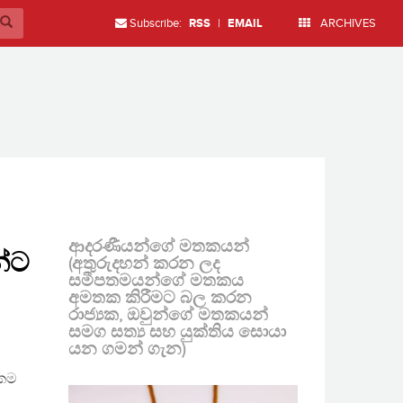
Subscribe:
RSS
|
EMAIL
ARCHIVES
ආදරණීයන්ගේ මතකයන්
්ට
(අතුරුදහන් කරන ලද
සමීපතමයන්ගේ මතකය
අමතක කිරීමට බල කරන
රාජ්‍යක, ඔවුන්ගේ මතකයන්
සමග සත්‍ය සහ යුක්තිය සොයා
යන ගමන් ගැන)
නකම