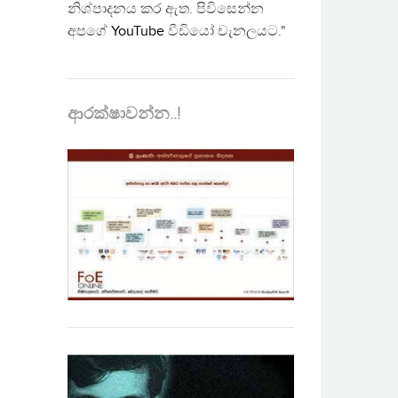
නිශ්පාදනය කර ඇත. පිවිසෙන්න
අපගේ
YouTube
වීඩියෝ චැනලයට."
ආරක්ෂාවන්න..!