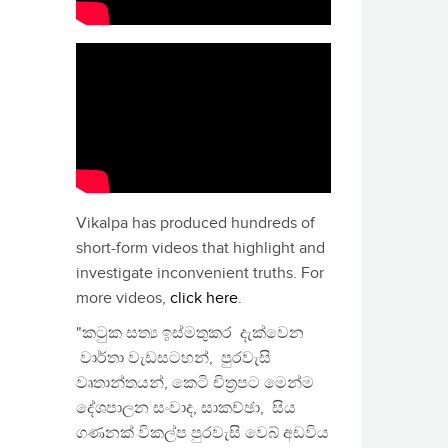
Vikalpa has produced hundreds of
short-form videos that highlight and
investigate inconvenient truths. For
more videos,
click here
.
"කටුක සත්‍ය ඉස්මතුකර දැක්වෙන
වාර්තා වැඩසටහන්, පුරවැසි
වෘතාන්තයන්, කෙටි චිත්‍රපට මෙන්ම
දේශපාලන සංවාද, සාකච්ඡා, සිය
ගණනක් විකල්ප පුරවැසි වෙබ් අඩවිය