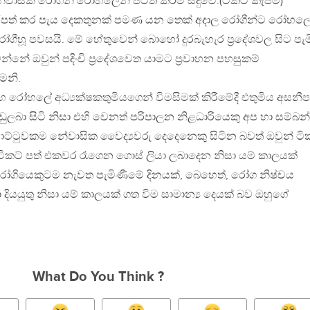
වාසික රෝගීන් රෝහලෙන් පිටත් කිරීම සිදුවේ.(ටිකට් කැපීම)
දිරිපත් කර පැය දෙකතුනක් පමණ යන තෙක් අදාල රෝගීන්ට රෝහල
ීහූ පවසයි. මේ හේතුවෙන් බොහෝ දුරබැහැර ප්‍රදේශවල සිට පැම
න්නේ ඔවුන් පදිංචි ප්‍රදේශවෙත යාමට ප්‍රවාහන පහසුකම්
ෙනි.
 රෝහලේ අධ්‍යක්ෂකතුමියගෙන් විමසිමක් කිරීමේදී එතුමිය අසනීප
ුලබා සිටි නිසා එහි වෙනත් පරිපාලන නිළධාරියෙකු අප හා සම්බන
 වාට්ටුවකම නේවාසික වෛද්‍යවරු දෙදෙනෙකු සිටින බවත් ඔවුන් ටි
ිකට් පත් එකවර රෑගෙන ගොස් ලියා ලබාදෙන නිසා යම් කාලයක්
ගියෙකුටම නැවත පැමිණීමේ දිනයක්, බෙහෙත්, රෝග නිෂ්චය
 දියයුතු නිසා යම් කාලයක් ගත විම සාමාන්‍ය දෙයක් බව ඔහුගේ
What Do You Think ?