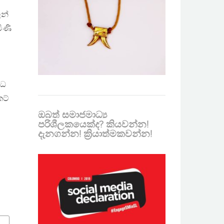
ෙන්
ිණි
්ධ
කට්
ඔබත් සමාජමාධ්‍ය
පරිශීලකයෙක්ද? කියවන්න!
දැනගන්න! ක්‍රියාත්මකවන්න!