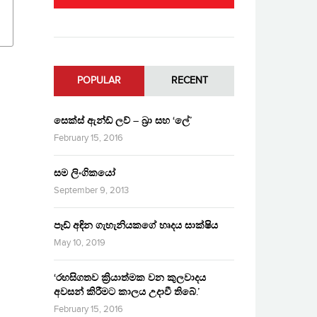
POPULAR
RECENT
සෙක්ස් ඇන්ඩ් ලව් – බ්‍රා සහ ‘ලේ’
February 15, 2016
සම ලිංගිකයෝ
September 9, 2013
පෑඩ් අඳින ගැහැනියකගේ හෘදය සාක්ෂිය
May 10, 2019
‘රහසිගතව ක්‍රියාත්මක වන කුලවාදය
අවසන් කිරීමට කාලය උදාවී තිබේ.’
February 15, 2016