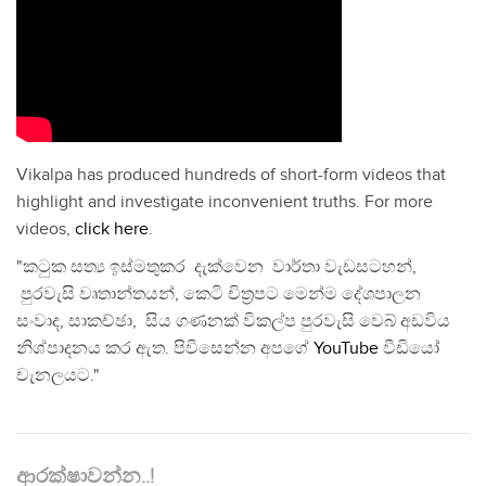
Vikalpa has produced hundreds of short-form videos that
highlight and investigate inconvenient truths. For more
videos,
click here
.
"කටුක සත්‍ය ඉස්මතුකර දැක්වෙන වාර්තා වැඩසටහන්,
පුරවැසි වෘතාන්තයන්, කෙටි චිත්‍රපට මෙන්ම දේශපාලන
සංවාද, සාකච්ඡා, සිය ගණනක් විකල්ප පුරවැසි වෙබ් අඩවිය
නිශ්පාදනය කර ඇත. පිවිසෙන්න අපගේ
YouTube
වීඩියෝ
චැනලයට."
ආරක්ෂාවන්න..!