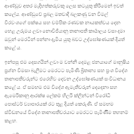
ආණ්ඩුව අතර මැදිහත්කරුවකු ලෙස කටයුතු කිරීමෙන් ඉවත්
කලේය. ආණ්ඩුවේ ප්‍රබල මතවාදි බලකණු වන විමල්
වීරවංශගේ පක්ෂය සහ චම්පික රණවක නායකත්වය දෙන
හෙළ උරුමය ලවා නොවිජියානු තානාපති කාර්‍යාලය වසා දමා
ඔවුන් මෙරටින් පන්නා දැමිය යුතු බවට උද්ඝෝෂණයක් දියත්
කළේ ය.
ඉන්පසු එම දෙසගයින් ලවා ම වන්නි දෙමළ ජනයාගේ මානුෂිය
ප්‍රශ්න විමසා බැලීමට මෙරටට පැමිණි බ්‍රිතාන්‍ය සහ ප්‍රංශ විදේශ
තානාපතිවරුන්ට එරෙහිව දෙවන උද්ඝෝෂණයක් සංවිධානය
කළේ ය. ඒ සමඟම එම විදේශ ඇමැතිවරුන් දෙදෙනා සහ
ඇමෙරිකානු ආරක්ෂ ලේකම් හිලරි ක්ලින්ටන් විරෝධී
පොස්ටර් ව්‍යාපාරයක් රට තුළ දියත් කෙරුණි. ඒ සමඟම
ස්වීඩනයේ විදේශ තානාපතිවරයාට මෙරටට පැමිණිීම තහනම්
කළහ.