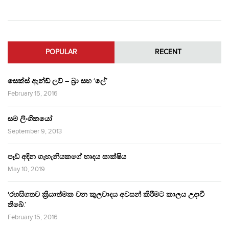
POPULAR
RECENT
සෙක්ස් ඇන්ඩ් ලව් – බ්‍රා සහ ‘ලේ’
February 15, 2016
සම ලිංගිකයෝ
September 9, 2013
පෑඩ් අඳින ගැහැනියකගේ හෘදය සාක්ෂිය
May 10, 2019
‘රහසිගතව ක්‍රියාත්මක වන කුලවාදය අවසන් කිරීමට කාලය උදාවී
තිබේ.’
February 15, 2016