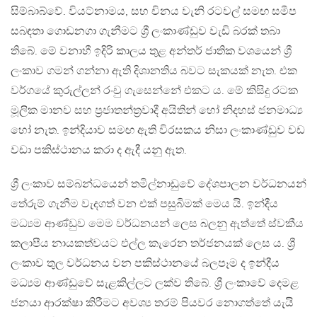
සිම්බාබ්වේ. වියට්නාමය, සහ චිනය වැනි රටවල් සමඟ සමීප
සබඳතා ගොඩනගා ගැනීමට ශ්‍රී ලංකාණ්ඩුව වැඩි බරක් තබා
තිබේ. මේ වනාහී ඉදිරි කාලය තුළ අන්තර් ජාතික වශයෙන් ශ්‍රී
ලංකාව ගමන් ගන්නා ඇති දිශානතිය බවට සැකයක් නැත. එක
වර්ගයේ කුරුල්ලන් රංචු ගැසෙන්නේ එකට ය. මේ කිසිදු රටක
මූලික මානව සහ ප්‍රජාතන්ත්‍රවාදී අයිතින් හෝ නිදහස් ජනමාධ්‍ය
හෝ නැත. ඉන්දියාව සමඟ ඇති විරසකය නිසා ලංකාණ්ඩුව වඩ
වඩා පකිස්ථානය කරා ද ඇදී යනු ඇත.
ශ්‍රී ලංකාව සම්බන්ධයෙන් තමිල්නාඩුවේ දේශපාලන වර්ධනයන්
තේරුම් ගැනීම වැදගත් වන එක් පසුබිමක් මෙය යි. ඉන්දීය
මධ්‍යම ආණ්ඩුව මෙම වර්ධනයන් ලෙස බලනු ඇත්තේ ස්වකීය
කලාපීය නායකත්වයට එල්ල කැරෙන තර්ජනයක් ලෙස ය. ශ්‍රී
ලංකාව තුල වර්ධනය වන පකිස්ථානයේ බලපෑම ද ඉන්දීය
මධ්‍යම ආණ්ඩුවේ සැළකිල්ලට ලක්ව තිබේ. ශ්‍රී ලංකාවේ දෙමළ
ජනයා ආරක්ෂා කිරීමට අවශ්‍ය තරම් පියවර නොගත්තේ යැයි