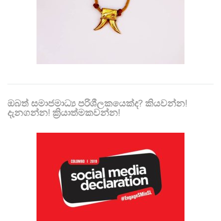
ඔබත් සමාජමාධ්‍ය පරිශීලකයෙක්ද? කියවන්න!
දැනගන්න! ක්‍රියාත්මකවන්න!