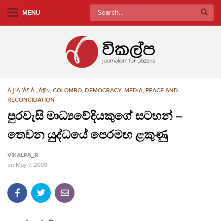
S
Search
MENU
k
for:
i
p
t
o
m
À·ƑÀ·’À¶‚À·„À¶½
,
COLOMBO
,
DEMOCRACY
,
MEDIA
,
PEACE AND
a
RECONCILIATION
i
පුරවැසි මාධ්‍යවේදියකුගේ සටහන් –
n
c
තෙවන යුද්ධයේ පෙරමඟ ළකුණු
o
n
VIKALPA_R
t
on
May 7, 2009
e
n
t