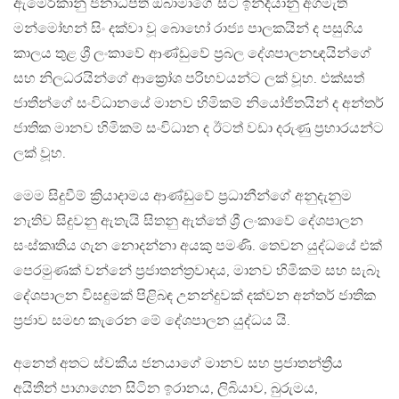
ඇමෙරිකානු ජනාධිපති ඔබාමාගේ සිට ඉන්දියානු අගමැති
මන්මෝහන් සිං දක්වා වූ බොහෝ රාජ්‍ය පාලකයින් ද පසුගිය
කාලය තුළ ශ්‍රී ලංකාවේ ආණ්ඩුවේ ප්‍රබල දේශපාලනඥයින්ගේ
සහ නිලධරයින්ගේ ආක්‍රෝශ පරිභවයන්ට ලක් වූහ. එක්සත්
ජාතීන්ගේ සංවිධානයේ මානව හිමිකම් නියෝජිතයින් ද අන්තර්
ජාතික මානව හිමිකම් සංවිධාන ද ඊටත් වඩා දරුණු ප්‍රහාරයන්ට
ලක් වූහ.
මෙම සිදුවීම් ක්‍රියාදාමය ආණ්ඩුවේ ප්‍රධානීන්ගේ අනුදැනුම
නැතිව සිදුවනු ඇතැයි සිතනු ඇත්තේ ශ්‍රී ලංකාවේ දේශපාලන
සංස්කෘතිය ගැන නොදන්නා අයකු පමණි. තෙවන යුද්ධයේ එක්
පෙරමුණක් වන්නේ ප්‍රජාතන්ත්‍රවාදය, මානව හිමිකම් සහ සැබෑ
දේශපාලන විසඳුමක් පිළිබඳ උනන්දුවක් දක්වන අන්තර් ජාතික
ප්‍රජාව සමඟ කැරෙන මේ දේශපාලන යුද්ධය යි.
අනෙත් අතට ස්වකීය ජනයාගේ මානව සහ ප්‍රජාතන්ත්‍රීය
අයිතීන් පාගාගෙන සිටින ඉරානය, ලිබියාව, බුරුමය,