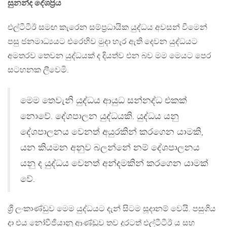
සුනන්ද දේශප්‍රිය
එල්ටීටීඊ සමඟ කැරෙන සම්ප්‍රධායික යුද්ධය අවසන් වීමෙන්
පසු ජනමාධ්‍යයට එරෙහිව මුදා හැර ඇති දෙවන යුද්ධයට
අමතරව තෙවන යුද්ධයක් ද දියත්ව එන බව මම මෙයට පෙර
සටහනක ලීවෙමි.
මෙම තෙවැනි යුද්ධය ආයුධ සන්නද්ධ එකක්
නොවේ. දේශපාලන යුද්ධයකි. යුද්ධය යනු
දේශපාලනය වෙනත් අයුරකින් කරගෙන යාමකි,
යන කියමන අනුව බලන්නේ නම් දේශපාලනය
යනු ද යුද්ධය වෙනත් අන්දමකින් කරගෙන යාමක්
වේ.
ශ්‍රී ලංකාණ්ඩුව මෙම යුද්ධයට දැන් සිටම සූදානම් වෙයි. පසුගිය
දා එය නෝවීජියානු ආණ්ඩුව තව දුරටත් එල්ටීටීඊ ය සහ