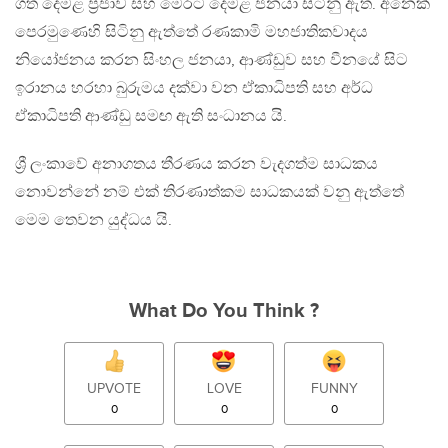
ගත දෙමළ ප්‍රජාව සහ මෙරට දෙමළ ජනයා සිටිනු ඇත. අනෙක්
පෙරමුණෙහි සිටිනු ඇත්තේ රණකාමි මහජාතිකවාදය
නියෝජනය කරන සිංහල ජනයා, ආණ්ඩුව සහ වීනයේ සිට
ඉරානය හරහා බුරුමය දක්වා වන ඒකාධිපති සහ අර්ධ
ඒකාධිපති ආණ්ඩු සමඟ ඇති සංධානය යි.
ශ්‍රී ලංකාවේ අනාගතය තීරණය කරන වැදගත්ම සාධකය
නොවන්නේ නම් එක් තිරණාත්කම සාධකයක් වනු ඇත්තේ
මෙම තෙවන යුද්ධය යි.
What Do You Think ?
UPVOTE
LOVE
FUNNY
0
0
0