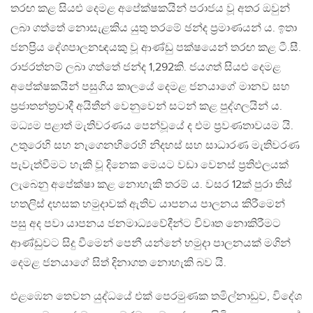
තරඟ කළ සියළු දෙමළ අපේක්ෂකයින් පරාජය වූ අතර ඔවුන්
ලබා ගත්තේ නොසැළකිය යුතු තරමේ ඡන්ද ප්‍රමාණයන් ය. ඉතා
ජනප්‍රිය දේශපාලනඥයකු වූ ආණ්ඩු පක්ෂයෙන් තරඟ කළ ටී.සී.
රාජරත්නම් ලබා ගත්තේ ජන්ද 1,292කි. ජයගත් සියළු දෙමළ
අපේක්ෂකයින් පසුගිය කාලයේ දෙමළ ජනයාගේ මානව සහ
ප්‍රජාතන්ත්‍රවාදී අයිතීන් වෙනුවෙන් සටන් කළ පුද්ගලයින් ය.
මධ්‍යම පළාත් මැතිවරණය පෙන්වූයේ ද එම ප්‍රවණතාවයම යි.
උතුරෙහි සහ නැගෙනහිරෙහි නිදහස් සහ සාධාරණ මැතිවරණ
පැවැත්වීමට හැකි වූ දිනෙක මෙයට වඩා වෙනස් ප්‍රතිඵලයක්
ලැබෙනු අපේක්ෂා කළ නොහැකි තරම් ය. වසර 12ක් පුරා තිස්
හතලිස් දහසක හමුදාවක් ඇතිව යාපනය පාලනය කිරීමෙන්
පසු අද පවා යාපනය ජනමාධ්‍යවේදීන්ට විවෘත නොකිරීමට
ආණ්ඩුවට සිදු වීමෙන් පෙනී යන්නේ හමුදා පාලනයක් මගින්
දෙමළ ජනයාගේ සිත් දිනාගත නොහැකි බව යි.
එළඹෙන තෙවන යුද්ධයේ එක් පෙරමුණක තමිල්නාඩුව, විදේශ