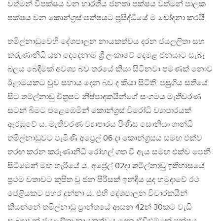
වත්මන් විපක්ෂය වන භාරතීය ජනතා පක්ෂය වත්මන් පාලක
පක්ෂය වන කොන්ග්‍රස් පක්ෂයට ප්‍රසිද්ධියේ ම චෝදනා කරයි.
තමිල්නාඩුවෙහි දේශපාලන නායකත්වය දරන ජයලලිතා සහ
කරුණානිධි යන දෙදෙනාම ශ්‍රී ලංකාවේ දෙමළ ජනයාට සැබෑ
බලය බෙදීමක් අවශ්‍ය බව තරයේ කියා සිටිනවා පමණක් නොව
ඊළාමයකට වුව සහාය දෙන බව ද කියා සිටිති. පසුගිය සතියේ
සිට තම්ල්නාඩු චිත්‍රපට නිෂ්පාදකයින්ගේ සංගමය මැතිවරණ
සටන් බිමට එළෙඹෙමින් කොන්ග්‍රස් විරෝධි ව්‍යාපාරයක්
ඇරඹුවේ ය. මැතිවරණ ව්‍යාපාරය පිණිස සොනියා ගාන්ධි
තමිල්නාඩුවට පැමිණි අප්‍රෙල් 06 දා කොන්ග්‍රසය සමඟ එක්ව
තරඟ කරන කරුණානිධි රෝහල් ගත වී ඇය සමඟ එක්ව පෙනී
සිටීමෙන් මඟ හැරියේ ය. අප්‍රේල් 02දා තමිල්නාඩු ඉතිහාසයේ
ප්‍රථම වතාවට කුපිත වූ ජන පිරිසක් ඉන්දීය යුද හමුදාවේ රථ
පේළියකට පහර දුන්නා ය. එහි දේශපාලන විචාරකයින්
කියන්නේ තමිල්නාඩු ප්‍රාන්තයේ ආසන 42න් 30කට වැඩි