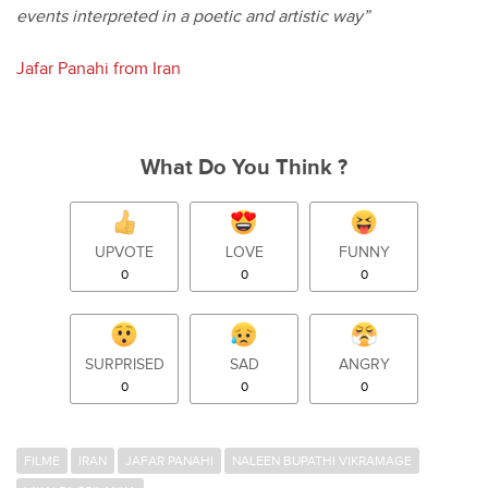
events interpreted in a poetic and artistic way”
Jafar Panahi from Iran
What Do You Think ?
UPVOTE
LOVE
FUNNY
0
0
0
SURPRISED
SAD
ANGRY
0
0
0
FILME
IRAN
JAFAR PANAHI
NALEEN BUPATHI VIKRAMAGE