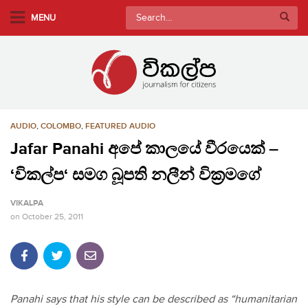
S
Search
MENU
k
for:
i
p
t
o
m
AUDIO
,
COLOMBO
,
FEATURED AUDIO
a
i
Jafar Panahi අපේ කාලයේ වීරයෙක් –
n
‘විකල්ප‘ සමග බූපති නලීන් වික්‍රමගේ
c
o
VIKALPA
n
on
October 25, 2011
t
e
n
t
Panahi says that his style can be described as “humanitarian