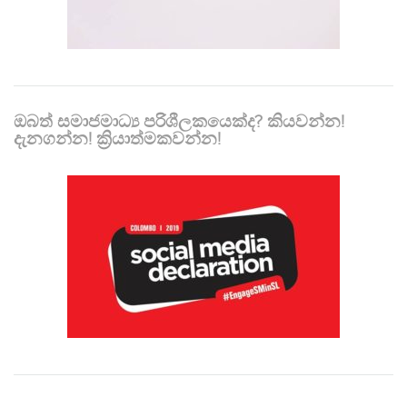
ඔබත් සමාජමාධ්‍ය පරිශීලකයෙක්ද? කියවන්න!
දැනගන්න! ක්‍රියාත්මකවන්න!