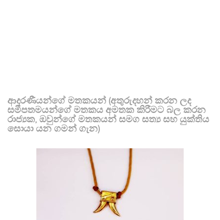
ආදරණීයන්ගේ මතකයන් (අතුරුදහන් කරන ලද
සමීපතමයන්ගේ මතකය අමතක කිරීමට බල කරන
රාජ්‍යක, ඔවුන්ගේ මතකයන් සමග සත්‍ය සහ යුක්තිය
සොයා යන ගමන් ගැන)