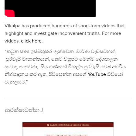
Vikalpa has produced hundreds of short-form videos that
highlight and investigate inconvenient truths. For more
videos,
click here
.
"කටුක සත්‍ය ඉස්මතුකර දැක්වෙන වාර්තා වැඩසටහන්,
පුරවැසි වෘතාන්තයන්, කෙටි චිත්‍රපට මෙන්ම දේශපාලන
සංවාද, සාකච්ඡා, සිය ගණනක් විකල්ප පුරවැසි වෙබ් අඩවිය
නිශ්පාදනය කර ඇත. පිවිසෙන්න අපගේ
YouTube
වීඩියෝ
චැනලයට."
ආරක්ෂාවන්න..!