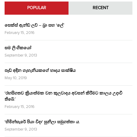
POPULAR
RECENT
සෙක්ස් ඇන්ඩ් ලව් – බ්‍රා සහ ‘ලේ’
February 15, 2016
සම ලිංගිකයෝ
September 9, 2013
පෑඩ් අඳින ගැහැනියකගේ හෘදය සාක්ෂිය
May 10, 2019
‘රහසිගතව ක්‍රියාත්මක වන කුලවාදය අවසන් කිරීමට කාලය උදාවී
තිබේ.’
February 15, 2016
‘හිමින්සැරේ පියා විදා‘ සුනිලා සමුගත්තා ය.
September 9, 2013