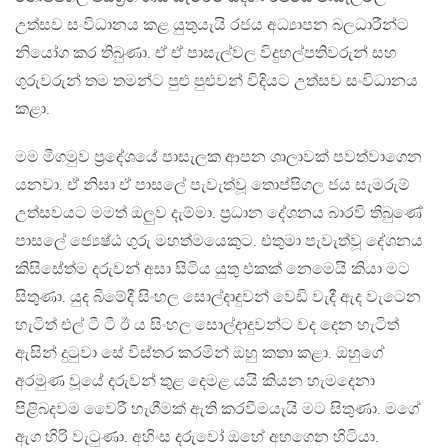
උත්සව සංවිධානය කළ යුතුයැයි රජය අධ්‍යාපන බලධාරීන්ට
නියෝග කර තිබුණා. ඒ ඒ පාසැල්වල විදුහල්පතිවරුන් සහ
ගුරුවරුන් තම තමන්ට පුළු පුළුවන් විදියට උත්සව සංවිධානය
කළා.
මම මීගමුව ප්‍රදේශයේ පාසැලක ආපන ශාලාවක් පවත්වාගෙන
යනවා. ඒ නිසා ඒ පාසලේ පැවැත්වූ තොප්පිගල ජය සැමරුම්
උත්සවයට මමත් ඔලුව දැම්මා. ප්‍රධාන දේශනය බාරවි තිබුණේ
පාසලේ ජ්‍යෙෂ්ඨ ගුරු මහත්මයෙකුට. එතුමා පැවැත්වූ දේශනය
කිසිසේත්ම දරුවන් අසා සිටිය යුතු එකක් නෙමෙයි කියා මට
සිතුණා. යුද බිමේදී සිංහල සොල්දාදුවන් වෙඩි වැදී ඇද වැටෙන
හැටිත් එල් ටී ටී ඊ ය සිංහල සොල්දාදුවන්ට වද දෙන හැ‍ටිත්
ඇසින් දුටුවා සේ විස්තර කරමින් ඔහු කතා කළා. ඔහුගේ
අරමුණ වූයේ දරුවන් තුළ දෙමළ යයි කියන හැමදෙනා
පිළිබදවම වෛරී හැගීමක් ඇති කරවීමයැයි මට සිතුණා. මගේ
ඇග හිරි වැටුණා. අහිංස දරුවෝ ඔහේ අහගෙන හිටියා.