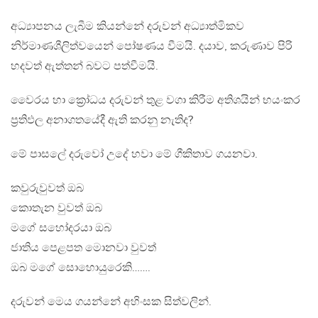
අධ්‍යාපනය ලැබීම කියන්නේ දරුවන් අධ්‍යාත්මිකව
නිර්මාණශීලිත්වයෙන් පෝෂණය වීමයි. දයාව, කරුණාව පිරි
හදවත් ඇත්තන් බවට පත්වීමයි.
වෛරය හා ක්‍රෝධය දරුවන් තුළ වගා කිරීම අතිශයින් භයංකර
ප්‍රතිඵල අනාගතයේදී ඇති කරනු නැතිද?
මේ පාසලේ දරුවෝ උදේ හවා මේ ගීකිතාව ගයනවා.
කවුරුවුවත් ඔබ
කොතැන වුවත් ඔබ
මගේ සහෝදරයා ඔබ
‍ජාතිය පෙළපත මොනවා වුවත්
ඔබ මගේ සොහොයුරෙකි…….
දරුවන් මෙය ගයන්නේ අහිංසක සිත්වලින්.