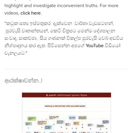
highlight and investigate inconvenient truths. For more
videos,
click here
.
"කටුක සත්‍ය ඉස්මතුකර දැක්වෙන වාර්තා වැඩසටහන්,
පුරවැසි වෘතාන්තයන්, කෙටි චිත්‍රපට මෙන්ම දේශපාලන
සංවාද, සාකච්ඡා, සිය ගණනක් විකල්ප පුරවැසි වෙබ් අඩවිය
නිශ්පාදනය කර ඇත. පිවිසෙන්න අපගේ
YouTube
වීඩියෝ
චැනලයට."
ආරක්ෂාවන්න..!