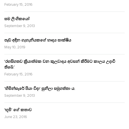
February 15, 2016
සම ලිංගිකයෝ
September 9, 2013
පෑඩ් අඳින ගැහැනියකගේ හෘදය සාක්ෂිය
May 10, 2019
‘රහසිගතව ක්‍රියාත්මක වන කුලවාදය අවසන් කිරීමට කාලය උදාවී
තිබේ.’
February 15, 2016
‘හිමින්සැරේ පියා විදා‘ සුනිලා සමුගත්තා ය.
September 9, 2013
‘භූමි’ ගේ කතාව
June 23, 2016