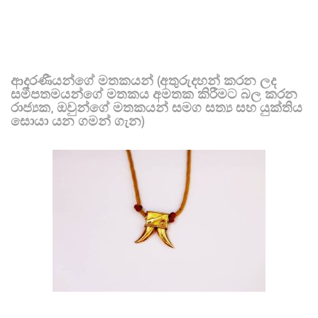
ආදරණීයන්ගේ මතකයන් (අතුරුදහන් කරන ලද
සමීපතමයන්ගේ මතකය අමතක කිරීමට බල කරන
රාජ්‍යක, ඔවුන්ගේ මතකයන් සමග සත්‍ය සහ යුක්තිය
සොයා යන ගමන් ගැන)