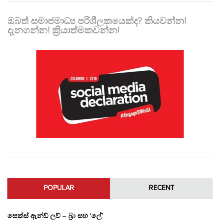
ඔබත් සමාජමාධ්‍ය පරිශීලකයෙක්ද? කියවන්න!
දැනගන්න! ක්‍රියාත්මකවන්න!
POPULAR
RECENT
සෙක්ස් ඇන්ඩ් ලව් – බ්‍රා සහ ‘ලේ’