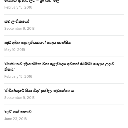
සෙක්ස් ඇන්ඩ් ලව් – බ්‍රා සහ ‘ලේ’
February 15, 2016
සම ලිංගිකයෝ
September 9, 2013
පෑඩ් අඳින ගැහැනියකගේ හෘදය සාක්ෂිය
May 10, 2019
‘රහසිගතව ක්‍රියාත්මක වන කුලවාදය අවසන් කිරීමට කාලය උදාවී
තිබේ.’
February 15, 2016
‘හිමින්සැරේ පියා විදා‘ සුනිලා සමුගත්තා ය.
September 9, 2013
‘භූමි’ ගේ කතාව
June 23, 2016