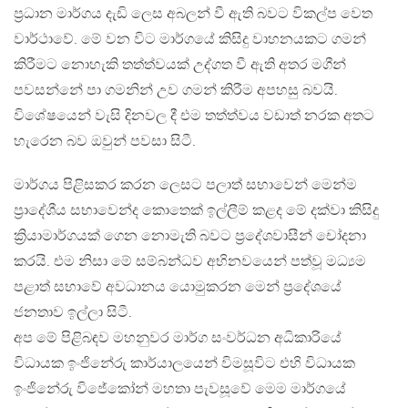
ප්‍රධාන මාර්ගය දැඩි ලෙස අබලන් වී ඇති බවට විකල්ප වෙත
වාර්ථාවේ. මේ වන විට මාර්ගයේ කිසිදු වාහනයකට ගමන්
කිරීමට නොහැකි තත්ත්වයක් උද්ගත වී ඇති අතර මගීන්
පවසන්නේ පා ගමනින් උව ගමන් කිරීම අපහසු බවයි.
විශේෂයෙන් වැසි දිනවල දී එම තත්ත්වය වඩාත් නරක අතට
හැරෙන බව ඔවුන් පවසා සිටී.
මාර්ගය පිළිසකර කරන ලෙසට පලාත් සභාවෙන් මෙන්ම
ප්‍රාදේශීය සභාවෙන්ද කොතෙක් ඉල්ලීම් කළද මේ දක්වා කිසිදු
ක්‍රියාමාර්ගයක් ගෙන නොමැති බවට ප්‍රදේශවාසීන් චෝදනා
කරයි. එම නිසා මේ සම්බන්ධව අභිනවයෙන් පත්වූ මධ්‍යම
පළාත් සභාවේ අවධානය යොමුකරන මෙන් ප්‍රදේශයේ
ජනතාව ඉල්ලා සිටී.
අප මේ පිළිබඳව මහනුවර මාර්ග සංවර්ධන අධිකාරියේ
විධායක ඉංජිනේරු කාර්යාලයෙන් විමසූවිට එහි විධායක
ඉංජිනේරු විජේකෝන් මහතා පැවසූවේ මෙම මාර්ගයේ