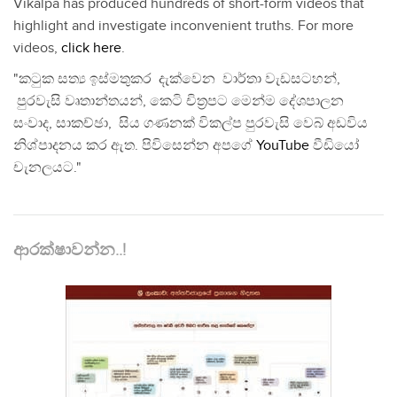
Vikalpa has produced hundreds of short-form videos that
highlight and investigate inconvenient truths. For more
videos,
click here
.
"කටුක සත්‍ය ඉස්මතුකර දැක්වෙන වාර්තා වැඩසටහන්,
පුරවැසි වෘතාන්තයන්, කෙටි චිත්‍රපට මෙන්ම දේශපාලන
සංවාද, සාකච්ඡා, සිය ගණනක් විකල්ප පුරවැසි වෙබ් අඩවිය
නිශ්පාදනය කර ඇත. පිවිසෙන්න අපගේ
YouTube
වීඩියෝ
චැනලයට."
ආරක්ෂාවන්න..!