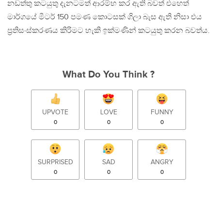
නඩත්තු කටයුතු දැනටමත් ආරම්භ කර ඇති බවත් එහෙත්
මාර්ගයේ මීටර් 150 පමණ කොටසක් ගිලා බැස ඇති නිසා එය
ප්‍රතිසංස්කරණය කිරිමට හැකි ඉක්මණින් කටයුතු කරන බවත්ය.
What Do You Think ?
UPVOTE
LOVE
FUNNY
0
0
0
SURPRISED
SAD
ANGRY
0
0
0