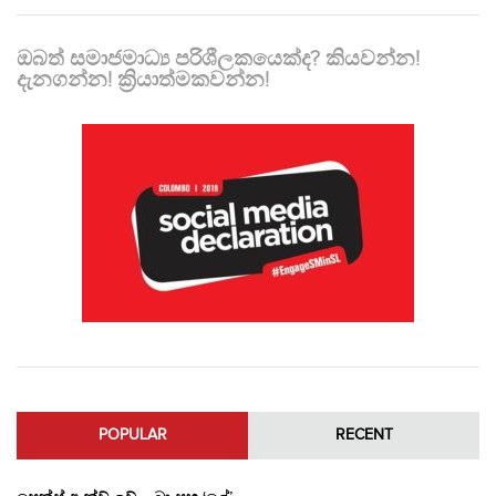
ඔබත් සමාජමාධ්‍ය පරිශීලකයෙක්ද? කියවන්න!
දැනගන්න! ක්‍රියාත්මකවන්න!
POPULAR
RECENT