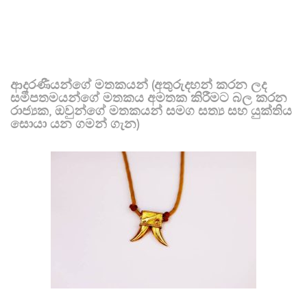
ආදරණීයන්ගේ මතකයන් (අතුරුදහන් කරන ලද
සමීපතමයන්ගේ මතකය අමතක කිරීමට බල කරන
රාජ්‍යක, ඔවුන්ගේ මතකයන් සමග සත්‍ය සහ යුක්තිය
සොයා යන ගමන් ගැන)