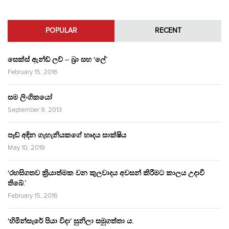
POPULAR
RECENT
සෙක්ස් ඇන්ඩ් ලව් – බ්‍රා සහ ‘ලේ’
February 15, 2016
සම ලිංගිකයෝ
September 9, 2013
පෑඩ් අඳින ගැහැනියකගේ හෘදය සාක්ෂිය
May 10, 2019
‘රහසිගතව ක්‍රියාත්මක වන කුලවාදය අවසන් කිරීමට කාලය උදාවී
තිබේ.’
February 15, 2016
‘හිමින්සැරේ පියා විදා‘ සුනිලා සමුගත්තා ය.