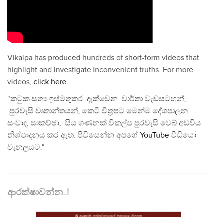
Vikalpa has produced hundreds of short-form videos that
highlight and investigate inconvenient truths. For more
videos,
click here
.
"කටුක සත්‍ය ඉස්මතුකර දැක්වෙන වාර්තා වැඩසටහන්,
පුරවැසි වෘතාන්තයන්, කෙටි චිත්‍රපට මෙන්ම දේශපාලන
සංවාද, සාකච්ඡා, සිය ගණනක් විකල්ප පුරවැසි වෙබ් අඩවිය
නිශ්පාදනය කර ඇත. පිවිසෙන්න අපගේ
YouTube
වීඩියෝ
චැනලයට."
ආරක්ෂාවන්න..!