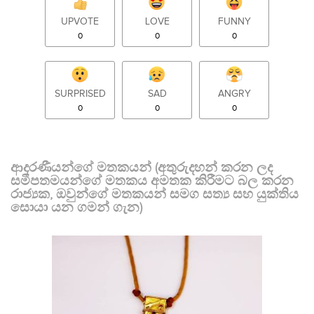
UPVOTE
LOVE
FUNNY
0
0
0
SURPRISED
SAD
ANGRY
0
0
0
ආදරණීයන්ගේ මතකයන් (අතුරුදහන් කරන ලද
සමීපතමයන්ගේ මතකය අමතක කිරීමට බල කරන
රාජ්‍යක, ඔවුන්ගේ මතකයන් සමග සත්‍ය සහ යුක්තිය
සොයා යන ගමන් ගැන)