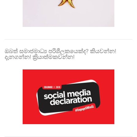
ඔබත් සමාජමාධ්‍ය පරිශීලකයෙක්ද? කියවන්න!
දැනගන්න! ක්‍රියාත්මකවන්න!