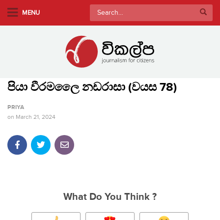
S
Search
MENU
k
for:
i
p
t
o
m
පියා වීරමලෛ නඩරාසා (වයස 78)
a
i
PRIYA
n
on
March 21, 2024
c
o
n
t
e
n
What Do You Think ?
t