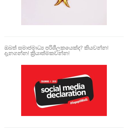
ඔබත් සමාජමාධ්‍ය පරිශීලකයෙක්ද? කියවන්න!
දැනගන්න! ක්‍රියාත්මකවන්න!