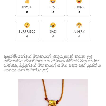
UPVOTE
LOVE
FUNNY
0
0
0
SURPRISED
SAD
ANGRY
0
0
0
ආදරණීයන්ගේ මතකයන් (අතුරුදහන් කරන ලද
සමීපතමයන්ගේ මතකය අමතක කිරීමට බල කරන
රාජ්‍යක, ඔවුන්ගේ මතකයන් සමග සත්‍ය සහ යුක්තිය
සොයා යන ගමන් ගැන)