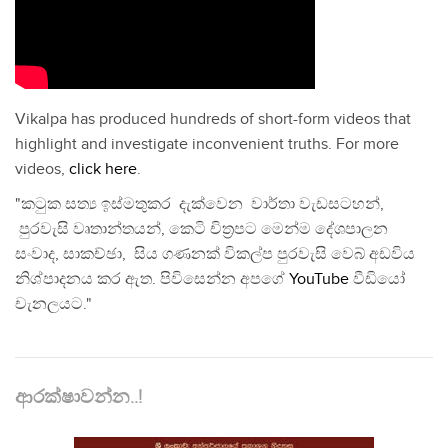
Vikalpa has produced hundreds of short-form videos that
highlight and investigate inconvenient truths. For more
videos,
click here
.
"කටුක සත්‍ය ඉස්මතුකර දැක්වෙන වාර්තා වැඩසටහන්,
පුරවැසි වෘතාන්තයන්, කෙටි චිත්‍රපට මෙන්ම දේශපාලන
සංවාද, සාකච්ඡා, සිය ගණනක් විකල්ප පුරවැසි වෙබ් අඩවිය
නිශ්පාදනය කර ඇත. පිවිසෙන්න අපගේ
YouTube
වීඩියෝ
චැනලයට."
ආරක්ෂාවන්න..!