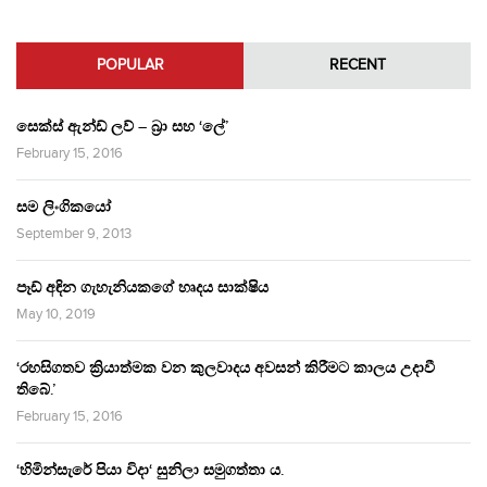
POPULAR
RECENT
සෙක්ස් ඇන්ඩ් ලව් – බ්‍රා සහ ‘ලේ’
February 15, 2016
සම ලිංගිකයෝ
September 9, 2013
පෑඩ් අඳින ගැහැනියකගේ හෘදය සාක්ෂිය
May 10, 2019
‘රහසිගතව ක්‍රියාත්මක වන කුලවාදය අවසන් කිරීමට කාලය උදාවී
තිබේ.’
February 15, 2016
‘හිමින්සැරේ පියා විදා‘ සුනිලා සමුගත්තා ය.