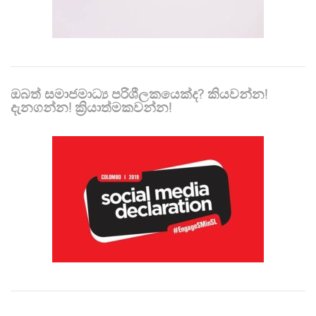
ඔබත් සමාජමාධ්‍ය පරිශීලකයෙක්ද? කියවන්න!
දැනගන්න! ක්‍රියාත්මකවන්න!