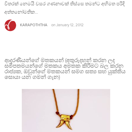
විතරක් නෙමයි වසර ගණනාවක් තිස්සෙ තමන්ට අභිමත පරිදි
අත්තනෝමතික…
KARAPOTHTHA
on
January 12, 2012
ආදරණීයන්ගේ මතකයන් (අතුරුදහන් කරන ලද
සමීපතමයන්ගේ මතකය අමතක කිරීමට බල කරන
රාජ්‍යක, ඔවුන්ගේ මතකයන් සමග සත්‍ය සහ යුක්තිය
සොයා යන ගමන් ගැන)