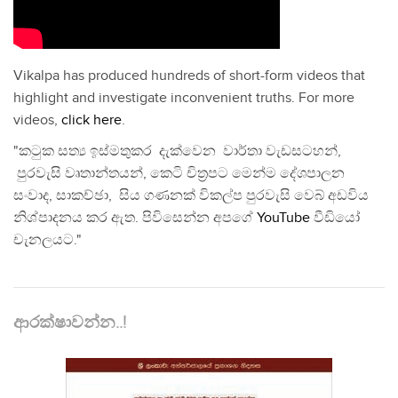
Vikalpa has produced hundreds of short-form videos that
highlight and investigate inconvenient truths. For more
videos,
click here
.
"කටුක සත්‍ය ඉස්මතුකර දැක්වෙන වාර්තා වැඩසටහන්,
පුරවැසි වෘතාන්තයන්, කෙටි චිත්‍රපට මෙන්ම දේශපාලන
සංවාද, සාකච්ඡා, සිය ගණනක් විකල්ප පුරවැසි වෙබ් අඩවිය
නිශ්පාදනය කර ඇත. පිවිසෙන්න අපගේ
YouTube
වීඩියෝ
චැනලයට."
ආරක්ෂාවන්න..!