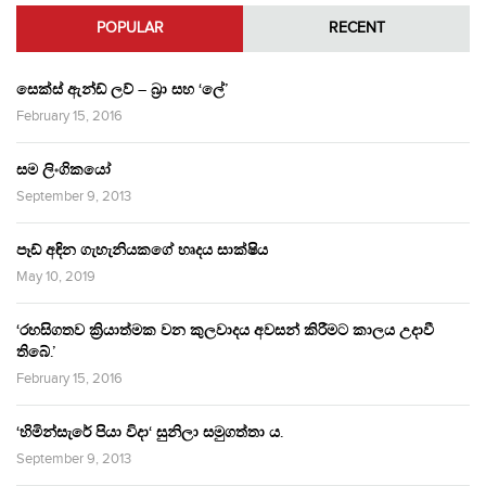
POPULAR
RECENT
සෙක්ස් ඇන්ඩ් ලව් – බ්‍රා සහ ‘ලේ’
February 15, 2016
සම ලිංගිකයෝ
September 9, 2013
පෑඩ් අඳින ගැහැනියකගේ හෘදය සාක්ෂිය
May 10, 2019
‘රහසිගතව ක්‍රියාත්මක වන කුලවාදය අවසන් කිරීමට කාලය උදාවී
තිබේ.’
February 15, 2016
‘හිමින්සැරේ පියා විදා‘ සුනිලා සමුගත්තා ය.
September 9, 2013