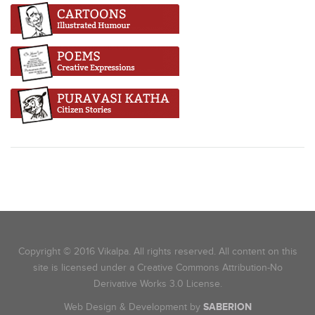
Copyright © 2016 Vikalpa. All rights reserved. All content on this
site is licensed under a Creative Commons Attribution-No
Derivative Works 3.0 License.
Web Design & Development by
SABERION