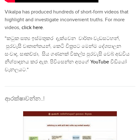
Vikalpa has produced hundreds of short-form videos that
highlight and investigate inconvenient truths. For more
videos,
click here
.
"කටුක සත්‍ය ඉස්මතුකර දැක්වෙන වාර්තා වැඩසටහන්,
පුරවැසි වෘතාන්තයන්, කෙටි චිත්‍රපට මෙන්ම දේශපාලන
සංවාද, සාකච්ඡා, සිය ගණනක් විකල්ප පුරවැසි වෙබ් අඩවිය
නිශ්පාදනය කර ඇත. පිවිසෙන්න අපගේ
YouTube
වීඩියෝ
චැනලයට."
ආරක්ෂාවන්න..!