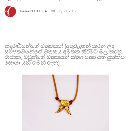
KARAPOTHTHA
on
July 21, 2012
ආදරණීයන්ගේ මතකයන් (අතුරුදහන් කරන ලද
සමීපතමයන්ගේ මතකය අමතක කිරීමට බල කරන
රාජ්‍යක, ඔවුන්ගේ මතකයන් සමග සත්‍ය සහ යුක්තිය
සොයා යන ගමන් ගැන)