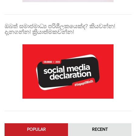
ඔබත් සමාජමාධ්‍ය පරිශීලකයෙක්ද? කියවන්න!
දැනගන්න! ක්‍රියාත්මකවන්න!
POPULAR
RECENT