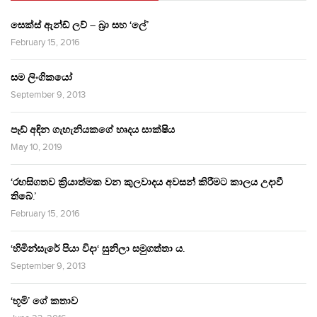
සෙක්ස් ඇන්ඩ් ලව් – බ්‍රා සහ ‘ලේ’
February 15, 2016
සම ලිංගිකයෝ
September 9, 2013
පෑඩ් අඳින ගැහැනියකගේ හෘදය සාක්ෂිය
May 10, 2019
‘රහසිගතව ක්‍රියාත්මක වන කුලවාදය අවසන් කිරීමට කාලය උදාවී
තිබේ.’
February 15, 2016
‘හිමින්සැරේ පියා විදා‘ සුනිලා සමුගත්තා ය.
September 9, 2013
‘භූමි’ ගේ කතාව