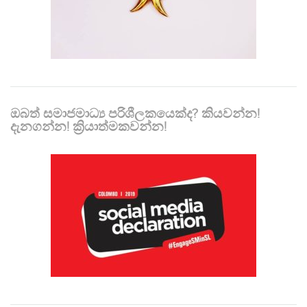
ඔබත් සමාජමාධ්‍ය පරිශීලකයෙක්ද? කියවන්න!
දැනගන්න! ක්‍රියාත්මකවන්න!