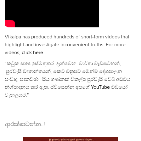
Vikalpa has produced hundreds of short-form videos that
highlight and investigate inconvenient truths. For more
videos,
click here
.
"කටුක සත්‍ය ඉස්මතුකර දැක්වෙන වාර්තා වැඩසටහන්,
පුරවැසි වෘතාන්තයන්, කෙටි චිත්‍රපට මෙන්ම දේශපාලන
සංවාද, සාකච්ඡා, සිය ගණනක් විකල්ප පුරවැසි වෙබ් අඩවිය
නිශ්පාදනය කර ඇත. පිවිසෙන්න අපගේ
YouTube
වීඩියෝ
චැනලයට."
ආරක්ෂාවන්න..!