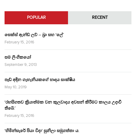
POPULAR
RECENT
සෙක්ස් ඇන්ඩ් ලව් – බ්‍රා සහ ‘ලේ’
February 15, 2016
සම ලිංගිකයෝ
September 9, 2013
පෑඩ් අඳින ගැහැනියකගේ හෘදය සාක්ෂිය
May 10, 2019
‘රහසිගතව ක්‍රියාත්මක වන කුලවාදය අවසන් කිරීමට කාලය උදාවී
තිබේ.’
February 15, 2016
‘හිමින්සැරේ පියා විදා‘ සුනිලා සමුගත්තා ය.