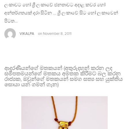
ලංකාවට හෝ ශ්‍රී ලංකාවේ ජනතාවට අදාළ කවර හෝ
අන්තර්ගතයක් දරා සිටින … ශ්‍රී ලංකාවේ සිට හෝ ලංකාවෙන්
පිටත…
VIKALPA
on
November 8, 2011
ආදරණීයන්ගේ මතකයන් (අතුරුදහන් කරන ලද
සමීපතමයන්ගේ මතකය අමතක කිරීමට බල කරන
රාජ්‍යක, ඔවුන්ගේ මතකයන් සමග සත්‍ය සහ යුක්තිය
සොයා යන ගමන් ගැන)