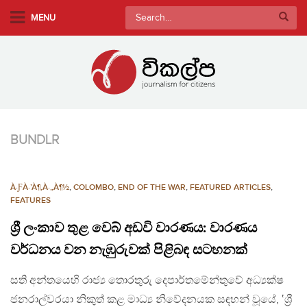
S
Search
MENU
k
for:
i
p
t
o
m
a
BUNDLR
i
n
c
À·ƑÀ·’À¶‚À·„À¶½
,
COLOMBO
,
END OF THE WAR
,
FEATURED ARTICLES
,
o
FEATURES
n
ශ්‍රී ලංකාව තුළ වෙබ් අඩවි වාරණය: වාරණය
t
e
වර්ධනය වන නැඹුරුවක් පිළිබඳ සටහනක්
n
සති අන්තයෙහි රාජ්‍ය තොරතුරු දෙපාර්තමේන්තුවේ අධ්‍යක්ෂ
t
ජනරාල්වරයා නිකුත් කළ මාධ්‍ය නිවේදනයක සඳහන් වූයේ, ‛ශ්‍රී