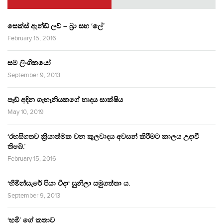
සෙක්ස් ඇන්ඩ් ලව් – බ්‍රා සහ ‘ලේ’
February 15, 2016
සම ලිංගිකයෝ
September 9, 2013
පෑඩ් අඳින ගැහැනියකගේ හෘදය සාක්ෂිය
May 10, 2019
‘රහසිගතව ක්‍රියාත්මක වන කුලවාදය අවසන් කිරීමට කාලය උදාවී
තිබේ.’
February 15, 2016
‘හිමින්සැරේ පියා විදා‘ සුනිලා සමුගත්තා ය.
September 9, 2013
‘භූමි’ ගේ කතාව