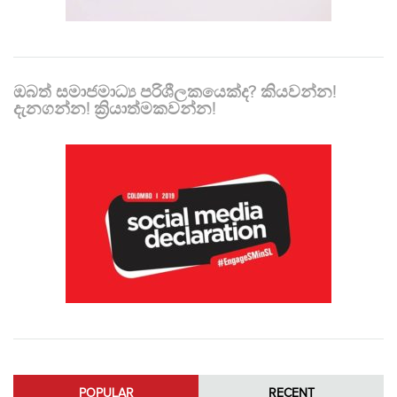
ඔබත් සමාජමාධ්‍ය පරිශීලකයෙක්ද? කියවන්න!
දැනගන්න! ක්‍රියාත්මකවන්න!
POPULAR
RECENT