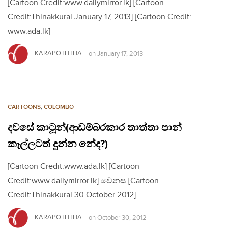
[Cartoon Credit:www.dailymirror.lk] [Cartoon
Credit:Thinakkural January 17, 2013] [Cartoon Credit:
www.ada.lk]
KARAPOTHTHA
on
January 17, 2013
CARTOONS
,
COLOMBO
දවසේ කාටූන්(ආඩම්බරකාර තාත්තා පාන්
කෑල්ලටත් දුන්න නේද?)
[Cartoon Credit:www.ada.lk] [Cartoon
Credit:www.dailymirror.lk] වෙනස [Cartoon
Credit:Thinakkural 30 October 2012]
KARAPOTHTHA
on
October 30, 2012