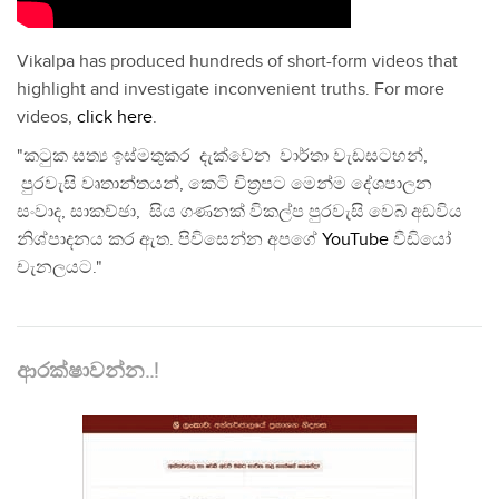
Vikalpa has produced hundreds of short-form videos that
highlight and investigate inconvenient truths. For more
videos,
click here
.
"කටුක සත්‍ය ඉස්මතුකර දැක්වෙන වාර්තා වැඩසටහන්,
පුරවැසි වෘතාන්තයන්, කෙටි චිත්‍රපට මෙන්ම දේශපාලන
සංවාද, සාකච්ඡා, සිය ගණනක් විකල්ප පුරවැසි වෙබ් අඩවිය
නිශ්පාදනය කර ඇත. පිවිසෙන්න අපගේ
YouTube
වීඩියෝ
චැනලයට."
ආරක්ෂාවන්න..!