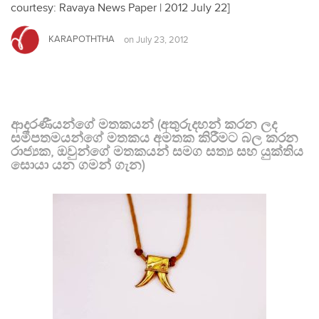
courtesy: Ravaya News Paper | 2012 July 22]
KARAPOTHTHA
on
July 23, 2012
ආදරණීයන්ගේ මතකයන් (අතුරුදහන් කරන ලද
සමීපතමයන්ගේ මතකය අමතක කිරීමට බල කරන
රාජ්‍යක, ඔවුන්ගේ මතකයන් සමග සත්‍ය සහ යුක්තිය
සොයා යන ගමන් ගැන)