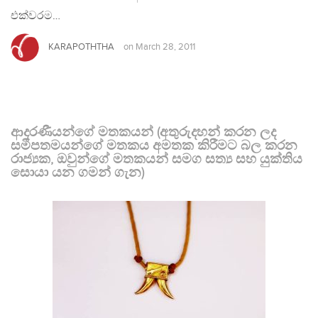
එක්වරම…
KARAPOTHTHA
on
March 28, 2011
ආදරණීයන්ගේ මතකයන් (අතුරුදහන් කරන ලද
සමීපතමයන්ගේ මතකය අමතක කිරීමට බල කරන
රාජ්‍යක, ඔවුන්ගේ මතකයන් සමග සත්‍ය සහ යුක්තිය
සොයා යන ගමන් ගැන)