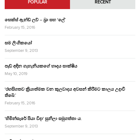
POPULAR
RECENT
සෙක්ස් ඇන්ඩ් ලව් – බ්‍රා සහ ‘ලේ’
February 15, 2016
සම ලිංගිකයෝ
September 9, 2013
පෑඩ් අඳින ගැහැනියකගේ හෘදය සාක්ෂිය
May 10, 2019
‘රහසිගතව ක්‍රියාත්මක වන කුලවාදය අවසන් කිරීමට කාලය උදාවී
තිබේ.’
February 15, 2016
‘හිමින්සැරේ පියා විදා‘ සුනිලා සමුගත්තා ය.
September 9, 2013