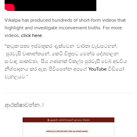
Vikalpa has produced hundreds of short-form videos that
highlight and investigate inconvenient truths. For more
videos,
click here
.
"කටුක සත්‍ය ඉස්මතුකර දැක්වෙන වාර්තා වැඩසටහන්,
පුරවැසි වෘතාන්තයන්, කෙටි චිත්‍රපට මෙන්ම දේශපාලන
සංවාද, සාකච්ඡා, සිය ගණනක් විකල්ප පුරවැසි වෙබ් අඩවිය
නිශ්පාදනය කර ඇත. පිවිසෙන්න අපගේ
YouTube
වීඩියෝ
චැනලයට."
ආරක්ෂාවන්න..!