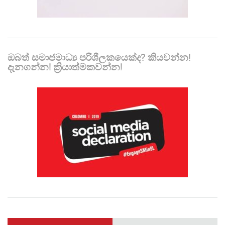
ඔබත් සමාජමාධ්‍ය පරිශීලකයෙක්ද? කියවන්න!
දැනගන්න! ක්‍රියාත්මකවන්න!