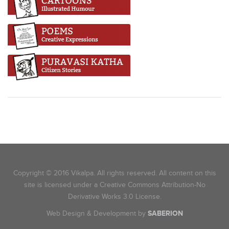
Copyright © 2016 Vikalpa. All rights reserved. All content on this
site is licensed under a Creative Commons Attribution-No
Derivative Works 3.0 License.
Web Design & Development by
SABERION