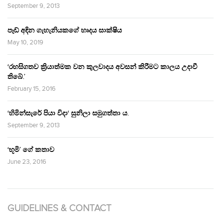
September 9, 2013
පෑඩ් අඳින ගැහැනියකගේ හෘදය සාක්ෂිය
May 10, 2019
‘රහසිගතව ක්‍රියාත්මක වන කුලවාදය අවසන් කිරීමට කාලය උදාවී
තිබේ.’
February 15, 2016
‘හිමින්සැරේ පියා විදා‘ සුනිලා සමුගත්තා ය.
September 9, 2013
‘භූමි’ ගේ කතාව
June 23, 2016
GUIDELINES & CONTACT