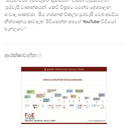
"කටුක සත්‍ය ඉස්මතුකර දැක්වෙන වාර්තා වැඩසටහන්,
පුරවැසි වෘතාන්තයන්, කෙටි චිත්‍රපට මෙන්ම දේශපාලන
සංවාද, සාකච්ඡා, සිය ගණනක් විකල්ප පුරවැසි වෙබ් අඩවිය
නිශ්පාදනය කර ඇත. පිවිසෙන්න අපගේ
YouTube
වීඩියෝ
චැනලයට."
ආරක්ෂාවන්න..!