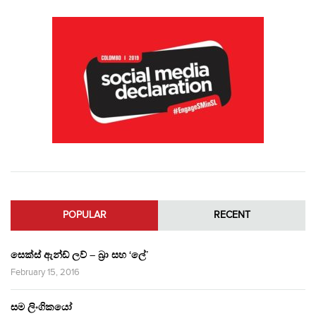
POPULAR
RECENT
සෙක්ස් ඇන්ඩ් ලව් – බ්‍රා සහ ‘ලේ’
February 15, 2016
සම ලිංගිකයෝ