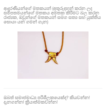
ආදරණීයන්ගේ මතකයන් (අතුරුදහන් කරන ලද
සමීපතමයන්ගේ මතකය අමතක කිරීමට බල කරන
රාජ්‍යක, ඔවුන්ගේ මතකයන් සමග සත්‍ය සහ යුක්තිය
සොයා යන ගමන් ගැන)
ඔබත් සමාජමාධ්‍ය පරිශීලකයෙක්ද? කියවන්න!
දැනගන්න! ක්‍රියාත්මකවන්න!