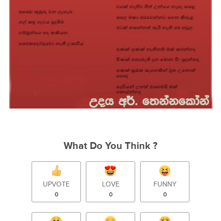
What Do You Think ?
UPVOTE
LOVE
FUNNY
0
0
0