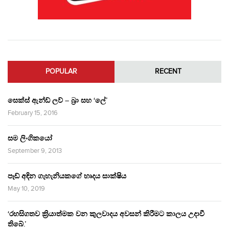
POPULAR
RECENT
සෙක්ස් ඇන්ඩ් ලව් – බ්‍රා සහ ‘ලේ’
February 15, 2016
සම ලිංගිකයෝ
September 9, 2013
පෑඩ් අඳින ගැහැනියකගේ හෘදය සාක්ෂිය
May 10, 2019
‘රහසිගතව ක්‍රියාත්මක වන කුලවාදය අවසන් කිරීමට කාලය උදාවී
තිබේ.’