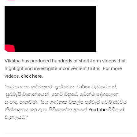
Vikalpa has produced hundreds of short-form videos that
highlight and investigate inconvenient truths. For more
videos,
click here
.
"කටුක සත්‍ය ඉස්මතුකර දැක්වෙන වාර්තා වැඩසටහන්,
පුරවැසි වෘතාන්තයන්, කෙටි චිත්‍රපට මෙන්ම දේශපාලන
සංවාද, සාකච්ඡා, සිය ගණනක් විකල්ප පුරවැසි වෙබ් අඩවිය
නිශ්පාදනය කර ඇත. පිවිසෙන්න අපගේ
YouTube
වීඩියෝ
චැනලයට."