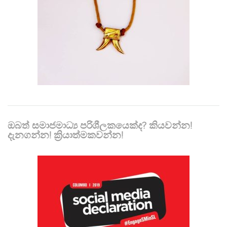
ඔබත් සමාජමාධ්‍ය පරිශීලකයෙක්ද? කියවන්න!
දැනගන්න! ක්‍රියාත්මකවන්න!