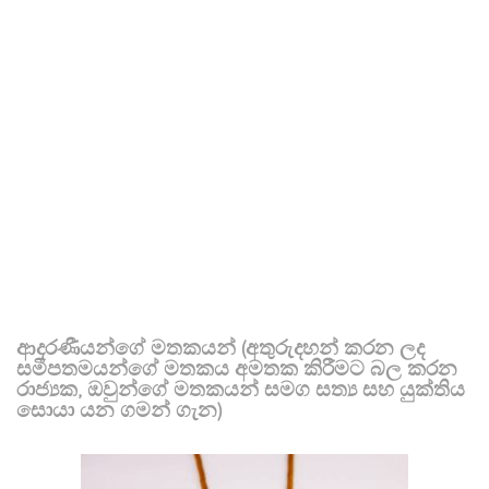
ආදරණීයන්ගේ මතකයන් (අතුරුදහන් කරන ලද
සමීපතමයන්ගේ මතකය අමතක කිරීමට බල කරන
රාජ්‍යක, ඔවුන්ගේ මතකයන් සමග සත්‍ය සහ යුක්තිය
සොයා යන ගමන් ගැන)