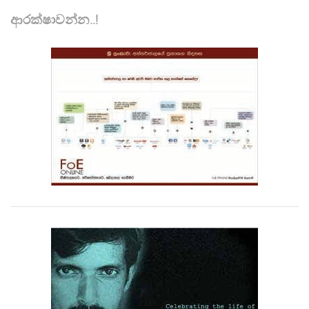
ආරක්ෂාවන්න..!