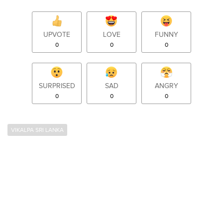
UPVOTE
LOVE
FUNNY
0
0
0
SURPRISED
SAD
ANGRY
0
0
0
VIKALPA SRI LANKA