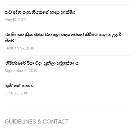
පෑඩ් අඳින ගැහැනියකගේ හෘදය සාක්ෂිය
May 10, 2019
‘රහසිගතව ක්‍රියාත්මක වන කුලවාදය අවසන් කිරීමට කාලය උදාවී
තිබේ.’
February 15, 2016
‘හිමින්සැරේ පියා විදා‘ සුනිලා සමුගත්තා ය.
September 9, 2013
‘භූමි’ ගේ කතාව
June 23, 2016
GUIDELINES & CONTACT