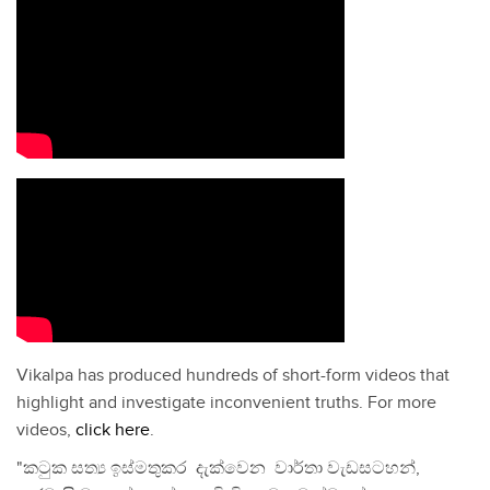
Vikalpa has produced hundreds of short-form videos that
highlight and investigate inconvenient truths. For more
videos,
click here
.
"කටුක සත්‍ය ඉස්මතුකර දැක්වෙන වාර්තා වැඩසටහන්,