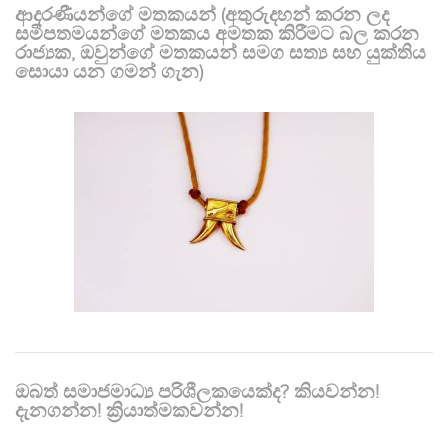
ආදරණීයන්ගේ මතකයන් (අතුරුදහන් කරන ලද
සමීපතමයන්ගේ මතකය අමතක කිරීමට බල කරන
රාජ්‍යක, ඔවුන්ගේ මතකයන් සමග සත්‍ය සහ යුක්තිය
සොයා යන ගමන් ගැන)
ඔබත් සමාජමාධ්‍ය පරිශීලකයෙක්ද? කියවන්න!
දැනගන්න! ක්‍රියාත්මකවන්න!