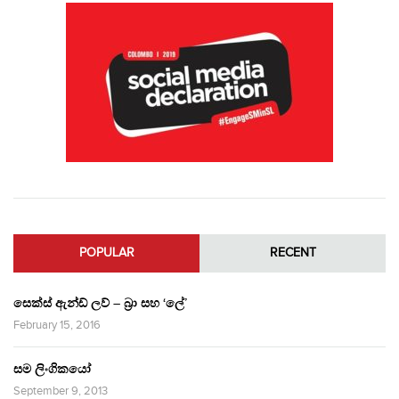
POPULAR
RECENT
සෙක්ස් ඇන්ඩ් ලව් – බ්‍රා සහ ‘ලේ’
February 15, 2016
සම ලිංගිකයෝ
September 9, 2013