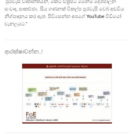
පුරවැසි වෘතාන්තයන්, කෙටි චිත්‍රපට මෙන්ම දේශපාලන
සංවාද, සාකච්ඡා, සිය ගණනක් විකල්ප පුරවැසි වෙබ් අඩවිය
නිශ්පාදනය කර ඇත. පිවිසෙන්න අපගේ
YouTube
වීඩියෝ
චැනලයට."
ආරක්ෂාවන්න..!