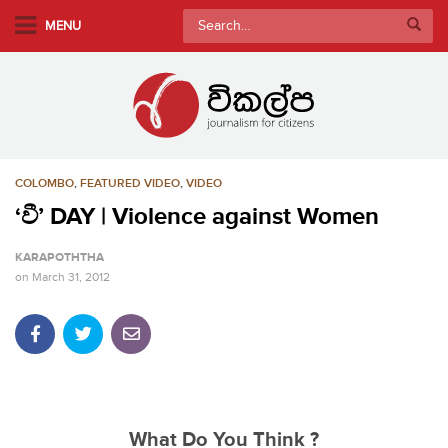
S
Search
MENU
k
for:
i
p
t
o
m
COLOMBO
,
FEATURED VIDEO
,
VIDEO
a
i
‘වී’ DAY | Violence against Women
n
KARAPOTHTHA
c
on
March 31, 2012
o
n
t
e
n
t
What Do You Think ?