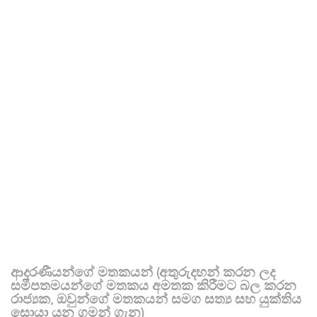
ආදරණීයන්ගේ මතකයන් (අතුරුදහන් කරන ලද
සමීපතමයන්ගේ මතකය අමතක කිරීමට බල කරන
රාජ්‍යක, ඔවුන්ගේ මතකයන් සමග සත්‍ය සහ යුක්තිය
සොයා යන ගමන් ගැන)