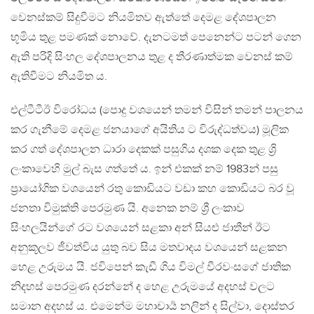
වෙනස්කම් සිදුවීමට නියමිතව ඇත්තේ දෙමළ දේශපාලන
භූමිය තුළ පමණක් නොවේ. දැනටමත් පෙනෙන්ට පටන් ගෙන
ඇති පරිදි සිංහල දේශපාලනය තුළ ද තීරණාත්මක වෙනස් කම්
ඇතිවීමට නියමිත ය.
එල්ටීටීඊ විරෝධය (පොදු වශයෙන් තමන් විසින් තමන් පාලනය
කර ගැනීමේ දෙමළ ජනයාගේ අයිතිය ට විරුද්ධත්වය) මූලික
කර ගත් දේශපාලන ධාරා දෙකක් පසුගිය දශක දෙක තුළ ශ්‍රි
ලංකාවෙහි මුල් බැස ගත්තේ ය. ඉන් එකක් නම් 1983න් පසු
ප්‍රායෝගික වශයෙන් රතු කොඩියට වඩා කහ කොඩියට බර වූ
ජනතා විමුක්ති පෙරමුණ යි. අනෙක නම් ශ්‍රී ලංකාව
සිංහලයින්ගේ රට වශයෙන් සළකා අන් සියළු ජාතීන් ඊට
අනුකූලව ජීවත්විය යුතු බව සිය මතවාදය වශයෙන් සළකන
හෙළ උරුමය යි. ජවිපෙන් කැඩී ගිය විමල් වීරවංසගේ ජාතික
නිදහස් පෙරමුණ දරන්නේ ද හෙළ උරුමයේ අදහස් වලට
සමාන අදහස් ය. එමෙන්ම මහාචාර්‍ය නලින් ද සිල්වා, දොස්තර