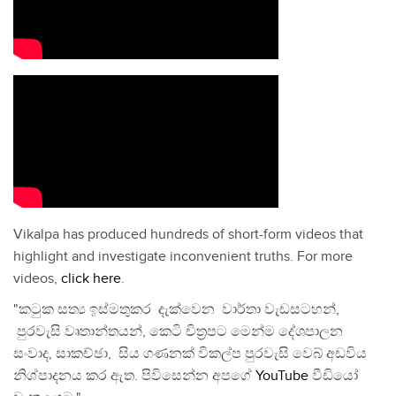
Vikalpa has produced hundreds of short-form videos that
highlight and investigate inconvenient truths. For more
videos,
click here
.
"කටුක සත්‍ය ඉස්මතුකර දැක්වෙන වාර්තා වැඩසටහන්,
පුරවැසි වෘතාන්තයන්, කෙටි චිත්‍රපට මෙන්ම දේශපාලන
සංවාද, සාකච්ඡා, සිය ගණනක් විකල්ප පුරවැසි වෙබ් අඩවිය
නිශ්පාදනය කර ඇත. පිවිසෙන්න අපගේ
YouTube
වීඩියෝ