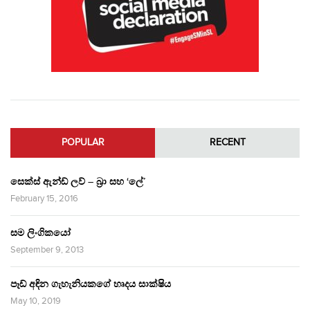
POPULAR
RECENT
සෙක්ස් ඇන්ඩ් ලව් – බ්‍රා සහ ‘ලේ’
February 15, 2016
සම ලිංගිකයෝ
September 9, 2013
පෑඩ් අඳින ගැහැනියකගේ හෘදය සාක්ෂිය
May 10, 2019