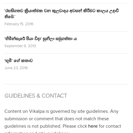
‘රහසිගතව ක්‍රියාත්මක වන කුලවාදය අවසන් කිරීමට කාලය උදාවී
තිබේ.’
February 15, 2016
‘හිමින්සැරේ පියා විදා‘ සුනිලා සමුගත්තා ය.
September 9, 2013
‘භූමි’ ගේ කතාව
June 23, 2016
GUIDELINES & CONTACT
Content on Vikalpa is governed by site guidelines. Any
submission or comment that does not match these
guidelines is not published. Please click
here
for contact