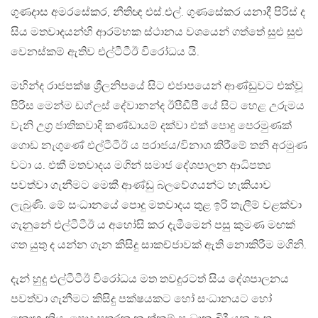
ගුණදාස අමරසේකර, නීතිඥ එස්.එල්. ගුණසේකර යනාදී පිරිස් ද
සිය මතවාදයන්හි ආරම්භක ස්ථානය වශයෙන් ගත්තේ සුළු සුළු
වෙනස්කම් ඇතිව එල්ටීටීඊ විරෝධය යි.
මහින්ද රාජපක්ෂ ශ්‍රීලනිපයේ සිට එජාපයෙන් ආණ්ඩුවට එක්වූ
පිරිස මෙන්ම ඩග්ලස් දේවානන්ද ඊපීඩීපී යේ සිට හෙළ උරුමය
වැනි උග්‍ර ජාතිකවාදි කණ්ඩායම් දක්වා එක් පොදු පෙරමුණක්
ගොඩ නැගුණේ එල්ටීටීඊ ය පරාජය/විනාශ කිරීමේ තනි අරමුණ
වටා ය. එකී මතවාදය මගින් සමාජ දේශපාලන ආධිපත්‍ය
පවත්වා ගැනීමට මෙකී ආණ්ඩු බලවේගයන්ට හැකියාව
ලැබුණි. මේ සංධානයේ පොදු මතවාදය තුළ ඉරි තැලීම් වළක්වා
ගැනුනේ එල්ටීටීඊ ය අහෝසි කර දැමීමෙන් පසු කුමණ මඟක්
ගත යුතු ද යන්න ගැන කිසිදු සාකච්ජාවක් ඇති නොකිරීම මගිනි.
දැන් හුදු එල්ටීටීඊ විරෝධය මත තවදුරටත් සිය දේශපාලනය
පවත්වා ගැනීමට කිසිදු පක්ෂයකට හෝ සංධානයට හෝ