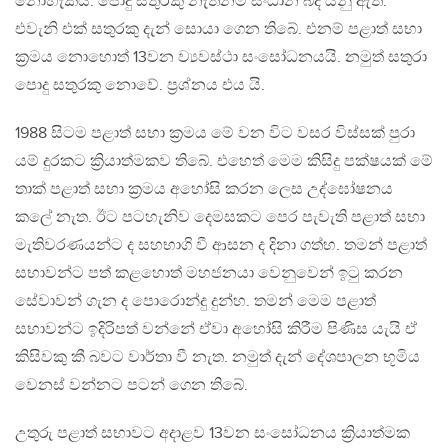
නොහැකිය. පොදු සතුරකු නැත්නම් සංධාන බිදී යනු ඇත.
එවැනි එක් සතුරකු දැන් සොයා ගෙන තිබේ. එනම් පළාත් සභා
ක්‍රමය නොහොත් 13වන ව්‍යවස්ථා සංසෝධනයයි. නමුත් සතුරා
පොදු සතුරකු නොවේ. ප්‍රශ්නය එය යි.
1988 සිටම පළාත් සභා ක්‍රමය මේ වන විට වසර විස්සක් පුරා
යම් දුරකට ක්‍රියාත්මකව තිබේ. එහෙත් මෙම කිසිදු පක්ෂයක් මේ
තාක් පළාත් සභා ක්‍රමය අහෝසි කරන ලෙස උද්ඝෝෂනය
කලේ නැත. ඊට පටහැනිව දෙමසකට පෙර පැවැති පළාත් සභා
මැතිවරණයන්ට ද සහභාගි වී ආසන ද දිනා ගත්හ. තමන් පළාත්
සභාවන්ට පත් කළහොත් මහජනයා වෙනුවෙන් ඉටු කරන
සේවාවන් ගැන ද පොරොන්දු දුන්හ. තමන් මෙම පළාත්
සභාවන්ට ඉදිරිපත් වන්නේ ඒවා අහෝසි කිරීම පිණිස යැයි ඒ
කිසිවකු කී බවට වාර්තා වී නැත. නමුත් දැන් දේශපාලන භූමිය
වෙනස් වන්නට පටන් ගෙන තිබේ.
උතුරු පළාත් සභාවට අදාළව 13වන සංසෝධනය ක්‍රියාත්මක