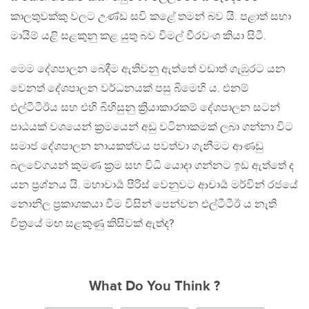
කාලතුවක්කු වලට උණ්ඩ සවි කළේ තමන් බව යි. පළාත් සභා
මායිම් යළි සළකුනු කළ යුතු බව විමල් වීරවංශ කියා සිටී.
මෙම දේශපාලන බෙදීම ඇතිවනු ඇත්තේ වඩාත් ගැඹුරට යන
වෙනත් දේශපාලන වර්ධනයක් පසු බිමෙහි ය. එනම්
එල්ටීටීඊය සහ එහි බිහිසුනු ක්‍රියාකාරකම් දේශපාලන සටන්
පාඨයක් වශයෙන් ක්‍රමයෙන් අඩු වටිනාකමක් ලබා ගන්නා විට
සමාජ දේශපාලන නායකත්වය පවත්වා ගැනීමට ආණඩු
බලවේගයන් කුමණ ක්‍රම සහ විධි යොදා ගන්නට ඉඩ ඇත්තේ ද
යන ප්‍රශ්නය යි. මහාචාර්‍ය පීරිස් වෙනුවට ආචාර්‍ය මර්වින් රජයේ
නොනිල ප්‍රකාශකයා වීම විසින් පෙන්වන එල්ටීටීඊ ය නැති
චිත්‍රයේ මඟ සළකුණු කිසිවක් ඇත්ද?
What Do You Think ?