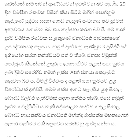
කරන්නේ නම් තමන් ආණ්ඩුවෙන් ඉවත් වන බව පසුගිය 29
දින චම්පික රණවක විසින් කියා සිටීම මගින් පෙන්නුම්
කැරුණේ යුද්ධය සඳහා ගොඩ නැඟුණු සංධානය තව දුරටත්
අත්‍යවශය නොවන බව එය කල්පනා කරන බව යි. මේ තාක්
දුරට චම්පික රණවක සැළකුණේ ජනාධිපති රාජපක්ෂගේ
උපදේශකයකු ලෙස ය. නමුත් දැන් ඔහු ආණ්ඩුවට ප්‍රසිද්ධියේ
අභියෝග කරන තත්ත්වයට පත් ව තිබේ. ජනතා විමුක්ති
පෙරමුණ කියන්නේ උතුරු නැගෙනහිරට පළාත් සභා ක්‍රමය
ලබා දීමට එරෙහිව තමන් ලක්ෂ 20ක් ජනයා කොළඹට
කැඳවන බව ය. විමල් වීරවංස ද පළාත් සභා ක්‍රමයට උග්‍ර
විරෝධයක් දක්වයි. මෙම පක්ෂ තුනට සැළකිය යුතු සිංහල
බෞද්ධ බලමුළු ගැන්වීමක් සඳහා ශක්තිය තිබේ. එසේ නමුත්
ප්‍රශ්නය එල්ටීටීඊ ය නැති දේශපාලන සංදර්භය තුළ සිංහල
බෞද්ධ නායකත්වය ජනාධිපති මහින්ද රාජපක්ෂ මහතාගෙන්
පැහැර ගැනීමට එකී බලවේග සමත්වනු ඇත්ද යන්න ය.