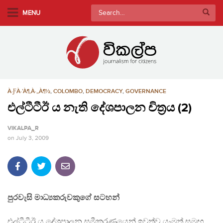
S
Search
MENU
k
for:
i
p
t
o
m
À·ƑÀ·’À¶‚À·„À¶½
,
COLOMBO
,
DEMOCRACY
,
GOVERNANCE
a
i
එල්ටීටීඊ ය නැති දේශපාලන චිත්‍රය (2)
n
VIKALPA_R
c
on
July 3, 2009
o
n
t
e
n
පුරවැසි මාධ්‍යකරුවකුගේ සටහන්
t
එල්ටීටීඊ ය දේශපාලන සමීකරණයෙන් ඉවත්ව යෑමත් සමඟ