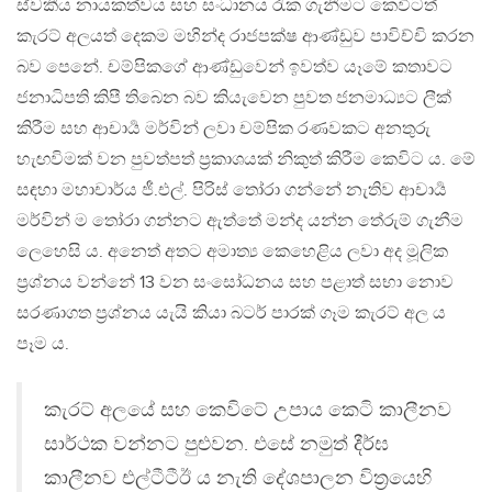
ස්වකීය නායකත්වය සහ සංධානය රැක ගැනීමට කෙවිටත්
කැරට් අලයත් දෙකම මහින්ද රාජපක්ෂ ආණ්ඩුව පාවිච්චි කරන
බව පෙනේ. චම්පිකගේ ආණ්ඩුවෙන් ඉවත්ව යෑමේ කතාවට
ජනාධිපති කිපී තිබෙන බව කියැවෙන පුවත ජනමාධ්‍යට ලීක්
කිරීම සහ ආචාර්‍ය මර්වින් ලවා චම්පික රණවකට අනතුරු
හැඟවිමක් වන පුවත්පත් ප්‍රකාශයක් නිකුත් කිරීම කෙවිට ය. මේ
සඳහා මහාචාර්ය ජී.එල්. පිරිස් තෝරා ගන්නේ නැතිව ආචාර්‍ය
මර්වින් ම තෝරා ගන්නට ඇත්තේ මන්ද යන්න තේරුම් ගැනීම
ලෙහෙසි ය. අනෙත් අතට අමාත්‍ය කෙහෙළිය ලවා අද මූලික
ප්‍රශ්නය වන්නේ 13 වන සංසෝධනය සහ පළාත් සභා නොව
සරණාගත ප්‍රශ්නය යැයි කියා බටර් පාරක් ගෑම කැරට් අල ය
පෑම ය.
කැරට් අලයේ සහ කෙවිටේ උපාය කෙටි කාලීනව
සාර්ථක වන්නට පුළුවන. එසේ නමුත් දීර්ඝ
කාලීනව එල්ටීටීඊ ය නැති දේශපාලන විත්‍රයෙහි