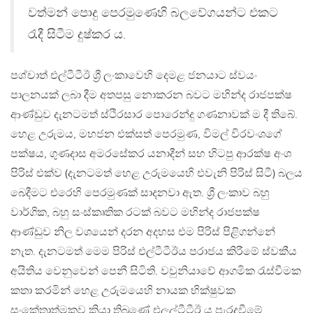
වත්මන් පොදු පෙරමුණෙහි බලවේගයන්ට එකට
රැදී සිටීම දුෂ්කර ය.
පශ්චාත් එල්ටීටීඊ ශ්‍රී ලංකාවෙහි දෙමළ ජනයාට ස්වයං
පාලනයක් ලබා දීම අතපසු නොකරන බවට මහින්ද රාජපක්ෂ
ආණ්ඩුව දැනටමත් ස්ථිරසාර පොරෙන්දු ගණනාවක් ම දී තිබේ.
හෙළ උරුමය, මහජන එක්සත් පෙරමුණ, විමල් විරවංශගේ
පක්ෂය, ගුණදාස අමරසේකර යනාදීන් සහ හිටපු ආරක්ෂ අංශ
පිරිස් එක්ව (දැනටමත් හෙළ උරුමයෙහි එවැනි පිරිස් සිටී) බලය
බෙදීමට එරෙහි පෙරමුණක් සාදනවා ඇත. ශ්‍රී ලංකාව බහු
වාර්ගික, බහු සංස්කෘතික රටක් බවට මහින්ද රාජපක්ෂ
ආණ්ඩුව නිල වශයෙන් දරන අදහස එම පිරිස් පිළිගන්නේ
නැත. දැනටමත් මෙම පිරිස් එල්ටීටීඊය පරාජය කිරීමේ ස්වකීය
අයිතිය වෙනුවෙන් පෙනී සිටිති. වවුනියාවේ ආගමික රැස්වීමක
කතා කරමින් හෙළ උරුමයෙහි නායක භික්ෂුවක
සංකේතාත්මකව කියා තිබුණේ එලල්ටීටීඊ ය පැරදවීමේ