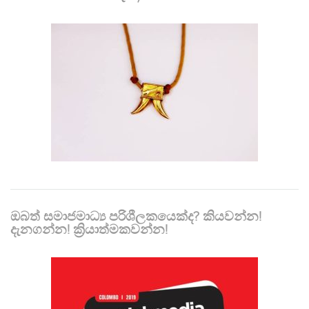
ඔබත් සමාජමාධ්‍ය පරිශීලකයෙක්ද? කියවන්න!
දැනගන්න! ක්‍රියාත්මකවන්න!