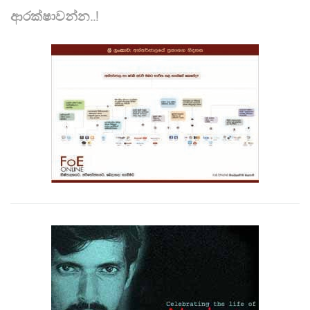
ආරක්ෂාවන්න..!