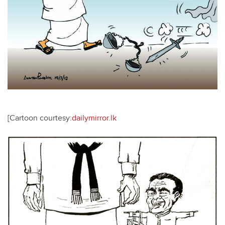
[Cartoon courtesy:
dailymirror.lk