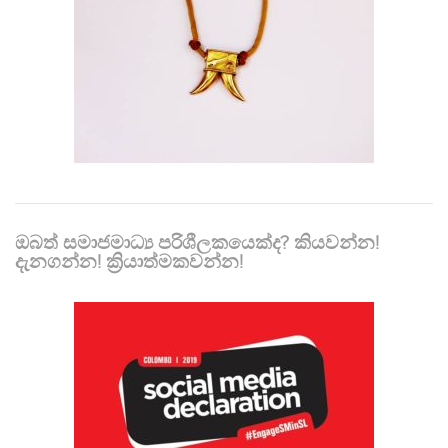
ඔබත් සමාජමාධ්‍ය පරිශීලකයෙක්ද? කියවන්න!
දැනගන්න! ක්‍රියාත්මකවන්න!