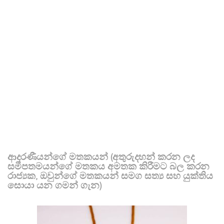
ආදරණීයන්ගේ මතකයන් (අතුරුදහන් කරන ලද
සමීපතමයන්ගේ මතකය අමතක කිරීමට බල කරන
රාජ්‍යක, ඔවුන්ගේ මතකයන් සමග සත්‍ය සහ යුක්තිය
සොයා යන ගමන් ගැන)