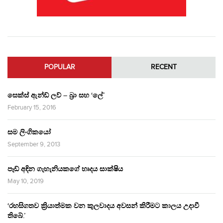
POPULAR
RECENT
සෙක්ස් ඇන්ඩ් ලව් – බ්‍රා සහ ‘ලේ’
February 15, 2016
සම ලිංගිකයෝ
September 9, 2013
පෑඩ් අඳින ගැහැනියකගේ හෘදය සාක්ෂිය
May 10, 2019
‘රහසිගතව ක්‍රියාත්මක වන කුලවාදය අවසන් කිරීමට කාලය උදාවී
තිබේ.’