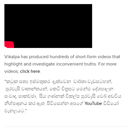
Vikalpa has produced hundreds of short-form videos that
highlight and investigate inconvenient truths. For more
videos,
click here
.
"කටුක සත්‍ය ඉස්මතුකර දැක්වෙන වාර්තා වැඩසටහන්,
පුරවැසි වෘතාන්තයන්, කෙටි චිත්‍රපට මෙන්ම දේශපාලන
සංවාද, සාකච්ඡා, සිය ගණනක් විකල්ප පුරවැසි වෙබ් අඩවිය
නිශ්පාදනය කර ඇත. පිවිසෙන්න අපගේ
YouTube
වීඩියෝ
චැනලයට."