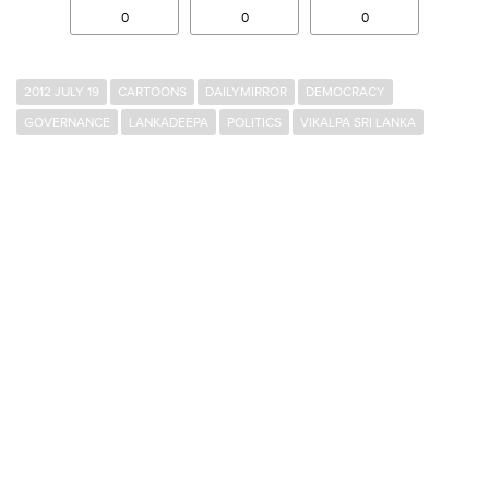
0
0
0
2012 JULY 19
CARTOONS
DAILYMIRROR
DEMOCRACY
GOVERNANCE
LANKADEEPA
POLITICS
VIKALPA SRI LANKA