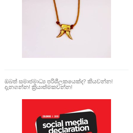
ඔබත් සමාජමාධ්‍ය පරිශීලකයෙක්ද? කියවන්න!
දැනගන්න! ක්‍රියාත්මකවන්න!