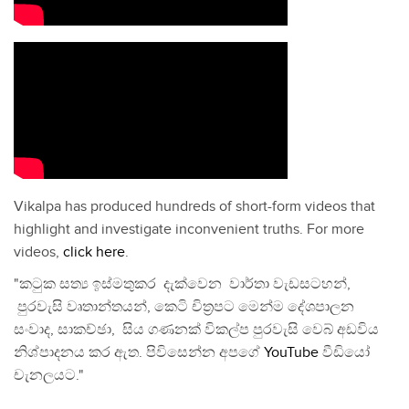
Vikalpa has produced hundreds of short-form videos that
highlight and investigate inconvenient truths. For more
videos,
click here
.
"කටුක සත්‍ය ඉස්මතුකර දැක්වෙන වාර්තා වැඩසටහන්,
පුරවැසි වෘතාන්තයන්, කෙටි චිත්‍රපට මෙන්ම දේශපාලන
සංවාද, සාකච්ඡා, සිය ගණනක් විකල්ප පුරවැසි වෙබ් අඩවිය
නිශ්පාදනය කර ඇත. පිවිසෙන්න අපගේ
YouTube
වීඩියෝ
චැනලයට."