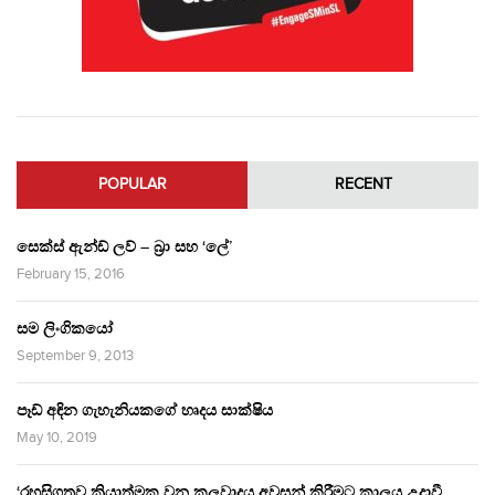
POPULAR
RECENT
සෙක්ස් ඇන්ඩ් ලව් – බ්‍රා සහ ‘ලේ’
February 15, 2016
සම ලිංගිකයෝ
September 9, 2013
පෑඩ් අඳින ගැහැනියකගේ හෘදය සාක්ෂිය
May 10, 2019
‘රහසිගතව ක්‍රියාත්මක වන කුලවාදය අවසන් කිරීමට කාලය උදාවී