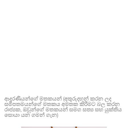
ආදරණීයන්ගේ මතකයන් (අතුරුදහන් කරන ලද
සමීපතමයන්ගේ මතකය අමතක කිරීමට බල කරන
රාජ්‍යක, ඔවුන්ගේ මතකයන් සමග සත්‍ය සහ යුක්තිය
සොයා යන ගමන් ගැන)