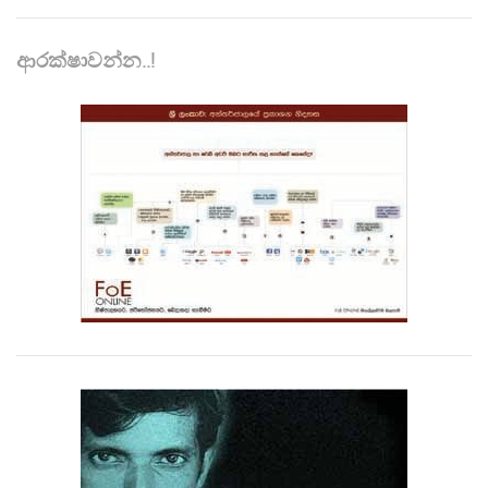
ආරක්ෂාවන්න..!