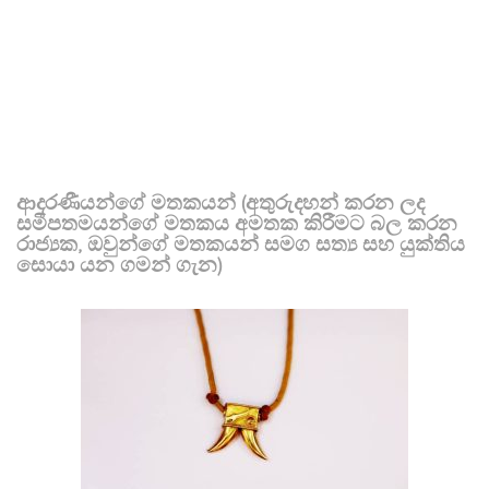
ආදරණීයන්ගේ මතකයන් (අතුරුදහන් කරන ලද
සමීපතමයන්ගේ මතකය අමතක කිරීමට බල කරන
රාජ්‍යක, ඔවුන්ගේ මතකයන් සමග සත්‍ය සහ යුක්තිය
සොයා යන ගමන් ගැන)