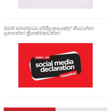
ඔබත් සමාජමාධ්‍ය පරිශීලකයෙක්ද? කියවන්න!
දැනගන්න! ක්‍රියාත්මකවන්න!