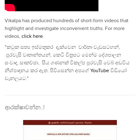
Vikalpa has produced hundreds of short-form videos that
highlight and investigate inconvenient truths. For more
videos,
click here
.
"කටුක සත්‍ය ඉස්මතුකර දැක්වෙන වාර්තා වැඩසටහන්,
පුරවැසි වෘතාන්තයන්, කෙටි චිත්‍රපට මෙන්ම දේශපාලන
සංවාද, සාකච්ඡා, සිය ගණනක් විකල්ප පුරවැසි වෙබ් අඩවිය
නිශ්පාදනය කර ඇත. පිවිසෙන්න අපගේ
YouTube
වීඩියෝ
චැනලයට."
ආරක්ෂාවන්න..!