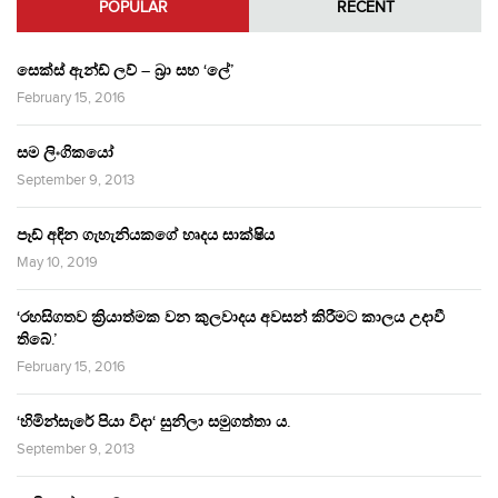
POPULAR
RECENT
සෙක්ස් ඇන්ඩ් ලව් – බ්‍රා සහ ‘ලේ’
February 15, 2016
සම ලිංගිකයෝ
September 9, 2013
පෑඩ් අඳින ගැහැනියකගේ හෘදය සාක්ෂිය
May 10, 2019
‘රහසිගතව ක්‍රියාත්මක වන කුලවාදය අවසන් කිරීමට කාලය උදාවී
තිබේ.’
February 15, 2016
‘හිමින්සැරේ පියා විදා‘ සුනිලා සමුගත්තා ය.
September 9, 2013