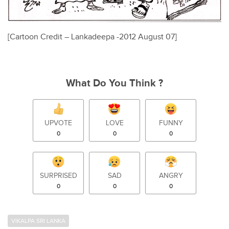
[Cartoon Credit – Lankadeepa -2012 August 07]
What Do You Think ?
UPVOTE
LOVE
FUNNY
0
0
0
SURPRISED
SAD
ANGRY
0
0
0
VIKALPA SRI LANKA