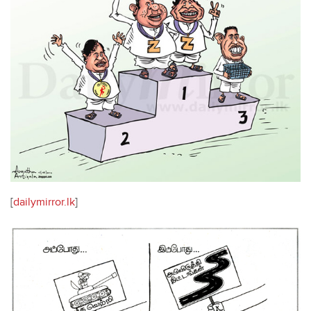
[
dailymirror.lk
]