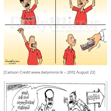
[Cartoon Credit:www.dailymirror.lk – 2012 August 22]