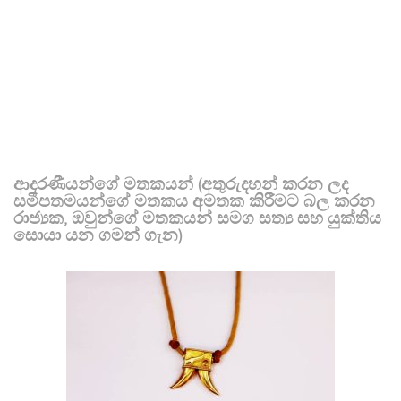
ආදරණීයන්ගේ මතකයන් (අතුරුදහන් කරන ලද
සමීපතමයන්ගේ මතකය අමතක කිරීමට බල කරන
රාජ්‍යක, ඔවුන්ගේ මතකයන් සමග සත්‍ය සහ යුක්තිය
සොයා යන ගමන් ගැන)