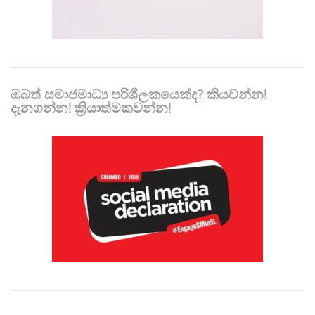
ඔබත් සමාජමාධ්‍ය පරිශීලකයෙක්ද? කියවන්න!
දැනගන්න! ක්‍රියාත්මකවන්න!