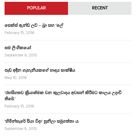
POPULAR
RECENT
සෙක්ස් ඇන්ඩ් ලව් – බ්‍රා සහ ‘ලේ’
February 15, 2016
සම ලිංගිකයෝ
September 9, 2013
පෑඩ් අඳින ගැහැනියකගේ හෘදය සාක්ෂිය
May 10, 2019
‘රහසිගතව ක්‍රියාත්මක වන කුලවාදය අවසන් කිරීමට කාලය උදාවී
තිබේ.’
February 15, 2016
‘හිමින්සැරේ පියා විදා‘ සුනිලා සමුගත්තා ය.
September 9, 2013