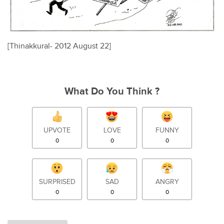
[Thinakkural- 2012 August 22]
What Do You Think ?
UPVOTE
LOVE
FUNNY
0
0
0
SURPRISED
SAD
ANGRY
0
0
0