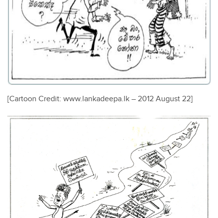
[Cartoon Credit: www.lankadeepa.lk – 2012 August 22]