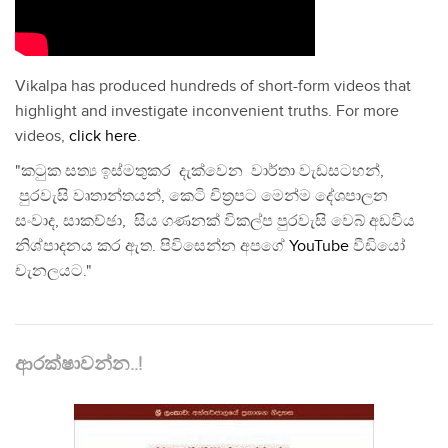
Vikalpa has produced hundreds of short-form videos that
highlight and investigate inconvenient truths. For more
videos,
click here
.
"කටුක සත්‍ය ඉස්මතුකර දැක්වෙන වාර්තා වැඩසටහන්,
පුරවැසි වෘතාන්තයන්, කෙටි චිත්‍රපට මෙන්ම දේශපාලන
සංවාද, සාකච්ඡා, සිය ගණනක් විකල්ප පුරවැසි වෙබ් අඩවිය
නිශ්පාදනය කර ඇත. පිවිසෙන්න අපගේ
YouTube
වීඩියෝ
චැනලයට."
ආරක්ෂාවන්න..!