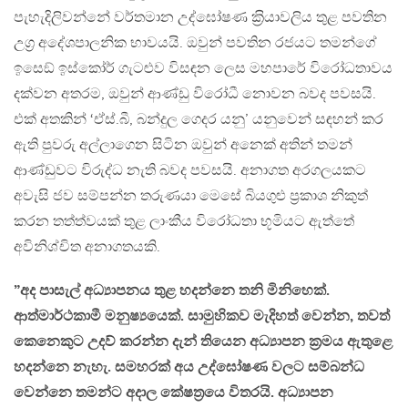
පැහැදිලිවන්නේ වර්තමාන උද්ඝෝෂණ ක‍්‍රියාවලිය තුළ පවතින
උග‍්‍ර අදේශපාලනික භාවයයි. ඔවුන් පවතින රජයට තමන්ගේ
ඉසෙඞ් ඉස්කෝර් ගැටළුව විසඳන ලෙස මහපාරේ විරෝධතාවය
දක්වන අතරම, ඔවුන් ආණ්ඩු විරෝධී නොවන බවද පවසයි.
එක් අතකින් ‘ඒස්.බී, බන්දුල ගෙදර යනු’ යනුවෙන් සඳහන් කර
ඇති පුවරු අල්ලාගෙන සිටින ඔවුන් අනෙක් අතින් තමන්
ආණ්ඩුවට විරුද්ධ නැති බවද පවසයි. අනාගත අරගලයකට
අවැසි ජව සම්පන්න තරුණයා මෙසේ බියගුළු ප‍්‍රකාශ නිකුත්
කරන තත්ත්වයක් තුළ ලාංකීය විරෝධතා භූමියට ඇත්තේ
අවිනිශ්චිත අනාගතයකි.
”අද පාසැල් අධ්‍යාපනය තුළ හදන්නෙ තනි මිනිහෙක්.
ආත්මාර්ථකාමී මනුෂ්‍යයෙක්. සාමුහිකව මැදිහත් වෙන්න, තවත්
කෙනෙකුට උදව් කරන්න දැන් තියෙන අධ්‍යාපන ක‍්‍රමය ඇතුළෙ
හදන්නෙ නැහැ. සමහරක් අය උද්ඝෝෂණ වලට සම්බන්ධ
වෙන්නෙ තමන්ට අදාල කේෂත‍්‍රයෙ විතරයි. අධ්‍යාපන