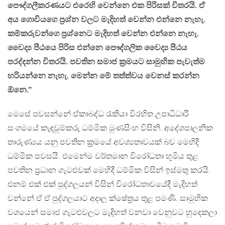
පෞද්ගලීකරණයට එරෙහි වෙන්නෙ එක පිරිසක් විතරයි. ඒ
අය ගොවියගෙ ප‍්‍රශ්න වලට මැදිහත් වෙන්න එන්නෙ නැහැ.
කම්කරුවන්ගෙ ප‍්‍රශ්නෙට මැදිහත් වෙන්න එන්නෙ නැහැ.
වෛද්‍ය පීඨයෙ පිරිස එන්නෙ පෞද්ගලික වෛද්‍ය පීඨය
පරද්දන්න විතරයි. පවතින සමාජ ක‍්‍රමයට සාමුහික පැවැත්ම
හරියන්නෙ නැහැ. මෙන්න මේ තත්ත්වය වෙනස් කරන්න
ඕනෙ.”
මෙසේ පවසන්නේ ඒකාබද්ධ රැකියා විරහිත උපාධිධාරී
සංගමයේ කැඳවුම්කරු ධම්මික මුණසිංහ විසිනි. අදේශපාලනික
තාරුණ්‍යය යනු පවතින ක‍්‍රමයේ අවශ්‍යතාවයක් බව මෙහිදී
ධම්මික පවසයි. එමෙන්ම වර්තමාන විරෝධතා භූමිය තුළ
පවතින ප‍්‍රධාන ගැටළුවක් මෙහිදී ධම්මික විසින් ඉස්මතු කරයි.
එනම් එක් එක් පුද්ගලයන් විසින් විරෝධතාවයේදී මැදිහත්
වන්නේ ඒ ඒ පුද්ගලයාට අදාල ක්ෂේත‍්‍රය තුළ පමණි. සාමුහික
වශයෙන් සමාජ ගැටළුවලට මැදිහත් වනවා වෙනුවට හුදෙකලා