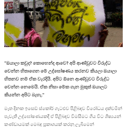
”ඔයාලා කවුද? කොහෙන්ද ආවෙ? අපි ආණ්ඩුවට විරුද්ධ
වෙන්න හිතාගෙන මේ උද්ඝෝෂණය කරනව කියලා ඔයාලා
හිතනව නම් ඒක වැරදියි. අපිට ඕනෙ ආණ්ඩුවට විරුද්ධ
වෙන්න නෙමෙයි. ඒක නිසා මේක ගැන මුකුත් ඔයාලට
කියන්න අපිට බැහැ.”
මෑත දිනක ඉසෙඞ් ස්කෝර් ගැටළුව පිළිබඳව විරෝධය දක්වමින්
පැවැති උද්ඝෝෂණයකදී ඒ පිළිබඳව විමසීමට ගිය විට ශිෂ්‍යයන්
කණ්ඩායමක් මෙබඳු ප‍්‍රකාශයක් කරනු ලැබීමෙන්