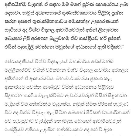
අතිශයින්ම වැදගත්. ඒ සඳහා මම මගේ පූර්ණ සහයෝගය ලබා
දෙනවා. නමුත් අධ්‍යාපනයේ ගුණාත්මකභාවය පිළිබඳ ප‍්‍රශ්න
කරන අපගේ ගුණාත්මකභාවය මොකක්ද? උදාහරණයක්
හැටියට අද විශ්ව විද්‍යාල ආචාර්යවරුන් අතින් ලියැවෙන
බොහෝ ලිපි අරගෙන බැලූවහම ඒව ශාස්ත‍්‍රීයව හරි දුප්පත්.
එයින් පැහැදිලි වෙන්නෙ ඔවුන්ගේ අධ්‍යනයේ ඇති මදිකම.”
පේරාදෙණියේ විශ්ව විද්‍යාලයේ මහාචාර්ය ඩෙස්මන්ඞ්
මල්ලිකාරච්චි විසින් වර්තමාන විශ්ව විද්‍යාල ආචාර්ය අරගලය
දකින්නේ ඒ ආකාරයටය. මහාචාර්යවරයා ප‍්‍රකාශ කළ
ආකාරයට පවතින ආණ්ඩුව විසින් අධ්‍යාපනය පිළිබඳව
සිදුකරන හානිය වැළැක්වීමට ආචාර්යවරුන් විසින් සිදු කරන
මැදිහත් වීම අතිශයින්ම වැදගත්ය. නමුත් සීමිත පිරිසක් හැරුණ
විට අද විශ්ව විද්‍යාල තුළ සිටින බොහෝ පිරිසක් ව්‍යාපාරිකයන්
බව පැවසුවාට වැරැද්දක් නොමැත. බොහෝ ආචාර්යවරුන්
ශාස්ත‍්‍රීයව අතිශය උදාසීන තත්ත්වයකට අද පත් වී ඇත.