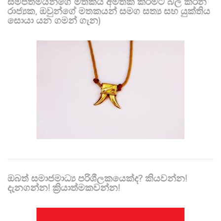
සමීපතමයන්ගේ මතකය අමතක කිරීමට බල කරන
රාජ්‍යක, ඔවුන්ගේ මතකයන් සමග සත්‍ය සහ යුක්තිය
සොයා යන ගමන් ගැන)
ඔබත් සමාජමාධ්‍ය පරිශීලකයෙක්ද? කියවන්න!
දැනගන්න! ක්‍රියාත්මකවන්න!