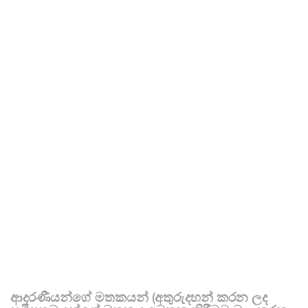
ආදරණීයන්ගේ මතකයන් (අතුරුදහන් කරන ලද