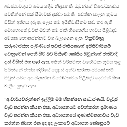
අවස්ථාවාදයට මෙය කදිම නිදසුනකි. ඔවුන්ගේ විරෝධතාවය
පවතින්නේ එක් සීමාවක් දක්වා පමණි. පවතින පාලන ක‍්‍රමය
විසින් අතිශය දරුණු ලෙස තම අයිතිවාසිකම් කඩ කර ඇති
මොහොතේ වුවත් ඔවුන් තම ජාති හිතෛශීය භාවය පිළිබඳව
අමතක නොකරන්නට වග බලාගෙන ඇත.
වික‍්‍රමබාහු
කරුණාරත්න පැමිණියේ තවත් ජාතියකගේ අයිතිවාසිකම්
වෙනුවෙන් පෙනී සිට බව සිතීමේ ශක්තිය ඔවුන්ගේ ජාතීවාදී
දෑස් විසින් මග හැර ඇත.
ඉතින් වර්තමාන විරෝධතා භූමිය තුළ
සිටින්නේ ජාතිය ඉදිරියේ දෙඇස් අන්ධ කරගත පිරිසක් නම්
ඔවුන් සමග අප සිදුකරන විරෝධතාවය පිළිබඳව දෙවරක් සිතා
බැලිය යුතුව ඇත.
”ආචාර්යවරුන්ගේ ඉල්ලීම් මම හිතන්නෙ සාධාරණයි. වැටුප්
වැඩි කරන්න කියන එක, අධ්‍යාපනයට වෙන්කරන ප‍්‍රමාණය
වැඩි කරන්න කියන එක, අධ්‍යාපනයේ ගුණාත්මකභාවය වැඩි
කරන්න කියන එක අද අද ලංකාවේ අධ්‍යාපන කේෂත‍්‍රයට