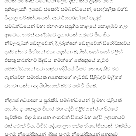
සටන් පමණක් විරෝධතා ලෙස දකින්නට ලැබීම මෙහි
ප‍්‍රතිපලයකි. ඉසෙඞ් ස්කෝර් සම්බන්ධයෙන්, පෞද්ගලික විශ්ව
විද්‍යාල සම්බන්ධයෙන්, ආචාර්යවරුන්ගේ වැටුප්
සම්බන්ධයෙන් මහා ජනගංගා පසුගිය කාලයේ කොළඹට ගලා
ආවේය. නමුත් ආණ්ඩුවේ ප‍්‍රහාරයන් හමුවේ මිය ගිය
නිමලරූබන් වෙනුවෙන්, දිල්රුක්ෂන් වෙනුවෙන් විරෝධතාවය
දක්වන්නට මිනිසුන් එකා දෙන්නා බැගින්, තැන් තැන් වලින්
එකතු කරන්නට සිදුවිය. තමන්ගේ කේෂත‍්‍රයේ ගැටළු
සම්බන්ධයෙන් පවා සෘජුව ඉදිරිපත් වීමට නොහැකිව මුළු
ගැන්වෙන සමාජයක අනෙකාගේ ගැටළුව පිළිබඳව මැදිහත්
වනවා යන්න අද සිහිනයක් බවට පත් වී තිබේ.
නිදහස් අධ්‍යාපනය සුරැකීම සම්බන්ධයෙන් වූ මහා රැළියක්
පසුගිය දා කොළඹ විහාර මහ දේවී එළිමහන් රංග පීඨයේ
පැවතිණ. එදා මහා ජන ගංගාවක් විහාර මහ දේවී උද්‍යානයට
එක් රොක් විය. විවිධ දේශපාලන පක්ෂ නියෝජිතයන්, වෘත්තීය
සංගම් නියෝජිතයන්, ශිෂ්‍ය සංගම් නියෝජිතයන් ජනතාව