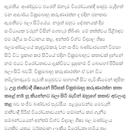
ඇමතීය. ආණ්ඩුවට එරෙහි ඕනෑම විරෝධයකදී සෘජුව මැදිහත්
වන ආචාර්ය වික‍්‍රමබාහු කරුණාරත්න ද එදින ජනතාව
ඇමතීමට බලා සිටියේය. නමුත් ඔහුට දේශනයක් දීම
සංවිධායක වරුන් විසින් මගහැර තිබිණ. මේ තත්ත්වය පිළිබඳව
එම රැලිය සංවිධානය කළ, අන්තර් විශ්ව විද්‍යාල ශිෂ්‍ය
බලමණ්ඩලයේ කැඳවුම්කරු වන සංජීව බණ්ඩාරගෙන් විමසා
සිටි විට ප‍්‍රකාශ කර සිටියේ එදින වික‍්‍රමබාහුට කතාවක් දුන්නේ
නම් එයට විරෝධතාවය දැක්වීමට සූදානම් වී බොහෝ පිරිසක්
බලා සිටි බවයි. වික‍්‍රමබාහු කරුණාරත්න ඒ වන විට
තමිල්නාඩුවේ පැවති සමුළුවට සහභාගී සිට පැමිණීමෙන් කුපිත
වූ
උග‍්‍ර ජාතිවාදී ශිෂ්‍යයන් පිරිසක් වික‍්‍රමබාහු කරුණාරත්න කතා
කළේ නම් හූ කියන්නට බලා සිටි බැවින් ඔහුගේ කතාව අවලංගු
කළ
බව සංජීව බණ්ඩාර පැවසීය. පළමුවෙන්ම මෙවැනි
ජාතීවාදී පිරිස් විරෝධතාවයන්ට සම්බන්ධ කර ගැනීම
සම්බන්ධයෙන් අන්තර් විශ්ව විද්‍යාල ශිෂ්‍ය බල මණ්ඩලය
වගකිව යුතුය. වර්තමාන ලාංකීය විරෝධතා භූමිය තුළ