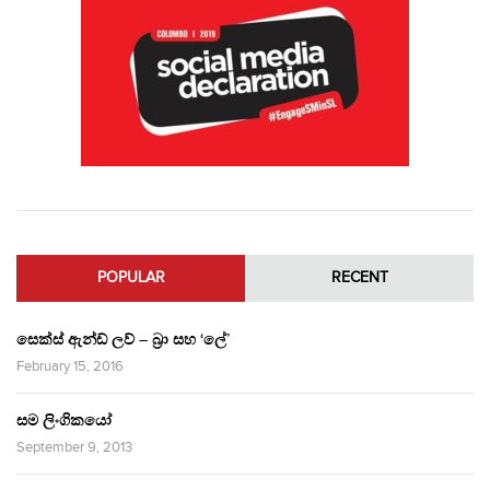
POPULAR
RECENT
සෙක්ස් ඇන්ඩ් ලව් – බ්‍රා සහ ‘ලේ’
February 15, 2016
සම ලිංගිකයෝ
September 9, 2013