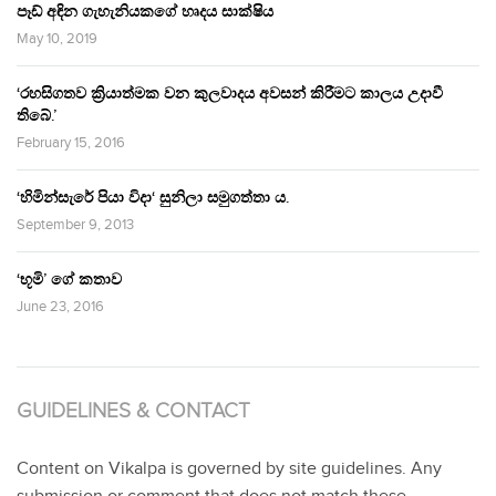
පෑඩ් අඳින ගැහැනියකගේ හෘදය සාක්ෂිය
May 10, 2019
‘රහසිගතව ක්‍රියාත්මක වන කුලවාදය අවසන් කිරීමට කාලය උදාවී
තිබේ.’
February 15, 2016
‘හිමින්සැරේ පියා විදා‘ සුනිලා සමුගත්තා ය.
September 9, 2013
‘භූමි’ ගේ කතාව
June 23, 2016
GUIDELINES & CONTACT
Content on Vikalpa is governed by site guidelines. Any