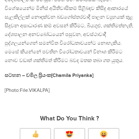
විශේෂයෙන්ම මිනිස් අයිතිවාසිකම් පිළිබඳව කිසිදු ආකාරයේ
සැලකිල්ලක් නොදක්වන බඩගෝස්තරවාදී පාලන ව්‍යුහයක් තුළ
සිදුවන අසාධාරණ කම් අවසන් කිරීමට, බියගුළු, ශක්තිමත්නැති,
දේශපාලන අනවබෝධයෙන් පසුවන, අවස්ථාවාදී
පුද්ගලයන්ගෙන් සමන්විත විරෝධතාවයන්ට නොහැකිය.
මෙසේ කියන්නේ පවතින විරෝධතාවයන් විනාශ කිරීමට
නොව වඩාත් ශක්තිමත් කිරීමට බවද මතක තබා ගත යුතුය.
සටහන – චමිල ප‍්‍රියංක[Chamila Priyanka]
[Photo:File.VIKALPA]
What Do You Think ?