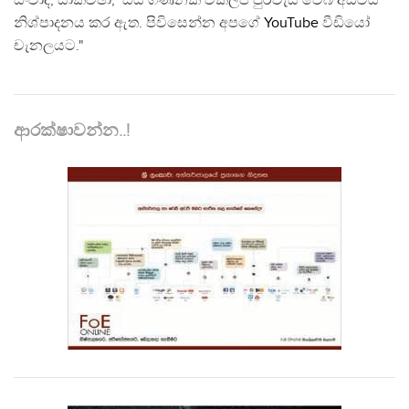
සංවාද, සාකච්ඡා, සිය ගණනක් විකල්ප පුරවැසි වෙබ් අඩවිය
නිශ්පාදනය කර ඇත. පිවිසෙන්න අපගේ
YouTube
වීඩියෝ
චැනලයට."
ආරක්ෂාවන්න..!