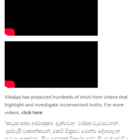
Vikalpa has produced hundreds of short-form videos that
highlight and investigate inconvenient truths. For more
videos,
click here
.
"කටුක සත්‍ය ඉස්මතුකර දැක්වෙන වාර්තා වැඩසටහන්,
පුරවැසි වෘතාන්තයන්, කෙටි චිත්‍රපට මෙන්ම දේශපාලන