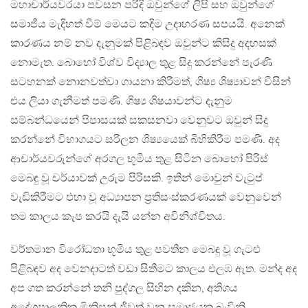
මහාචාර්යවරයා පවසන පරිදි ඔවුන්ගේ ලිපි සහ ඔවුන්ගේ
සමාජීය මැදිහත් වීම් මෙයට කදිම උදාහරණ සපයයි. අනෙක්
කාරණය නම් නව දැනුමක් පිළිබඳව ඔවුන්ට කිසිදු අදහසක්
නොමැත. බොහෝ විශ්ව විද්‍යාල තුළ සිදු කරන්නේ පැරණි
සටහනක් නොනවත්වා ගායනා කිරීමත්, ශිෂ්‍ය ශිෂ්‍යාවන් විසින්
එය ලියා ගැනීමත් පමණි. ශිෂ්‍ය ශිෂයාවන්ට දැනුම
සම්බන්ධයෙන් පිපාසයක් සකසනවා වෙනුවට ඔවුන් සිදු
කරන්නේ විභාගයට සරිලන ශිෂ්‍යයෙක් බිහිකිරීම පමණි. අද
ආචාර්යවරුන්ගේ අරගල භූමිය තුළ සිටින බොහෝ පිරිස්
මෙබඳු වූ චර්යාවක් උරුම පිරිසකි. ඉතින් මොවුන් වැටුප්
වැඩිකිරීමට එහා වූ අධ්‍යාපන ප‍්‍රතිසංස්කරණයක් වෙනුවෙන්
තම කාලය කැප කරයි දැයි යන්න අවිනිශ්චිතය.
වර්තමාන විරෝධතා භූමිය තුළ පවතින මෙබඳු වූ ගැටළු
පිළිබඳව අද වෙනදාටත් වඩා සිතීමට කාලය එලඹ ඇත. මන්ද අද
අප ගත කරන්නේ තනි පුද්ගල සිහින දකින, අතිශය
අදේශපාලනික මිනිසුන් ජීවත් වන සමාජයක බැවිනි.