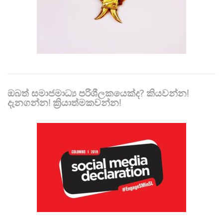
ඔබත් සමාජමාධ්‍ය පරිශීලකයෙක්ද? කියවන්න!
දැනගන්න! ක්‍රියාත්මකවන්න!