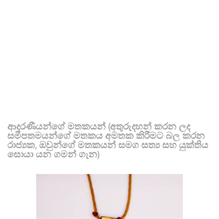
ආදරණීයන්ගේ මතකයන් (අතුරුදහන් කරන ලද
සමීපතමයන්ගේ මතකය අමතක කිරීමට බල කරන
රාජ්‍යක, ඔවුන්ගේ මතකයන් සමග සත්‍ය සහ යුක්තිය
සොයා යන ගමන් ගැන)