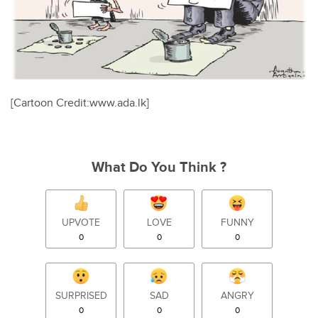
[Cartoon Credit:www.ada.lk]
What Do You Think ?
UPVOTE
LOVE
FUNNY
0
0
0
SURPRISED
SAD
ANGRY
0
0
0