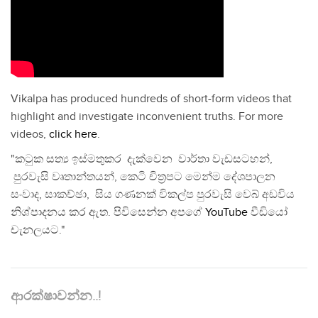
Vikalpa has produced hundreds of short-form videos that
highlight and investigate inconvenient truths. For more
videos,
click here
.
"කටුක සත්‍ය ඉස්මතුකර දැක්වෙන වාර්තා වැඩසටහන්,
පුරවැසි වෘතාන්තයන්, කෙටි චිත්‍රපට මෙන්ම දේශපාලන
සංවාද, සාකච්ඡා, සිය ගණනක් විකල්ප පුරවැසි වෙබ් අඩවිය
නිශ්පාදනය කර ඇත. පිවිසෙන්න අපගේ
YouTube
වීඩියෝ
චැනලයට."
ආරක්ෂාවන්න..!