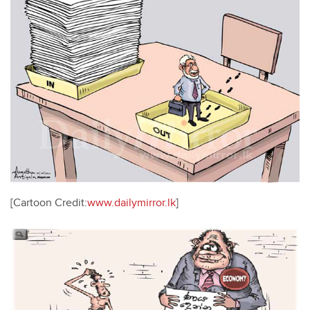
[Cartoon Credit:
www.dailymirror.lk
]