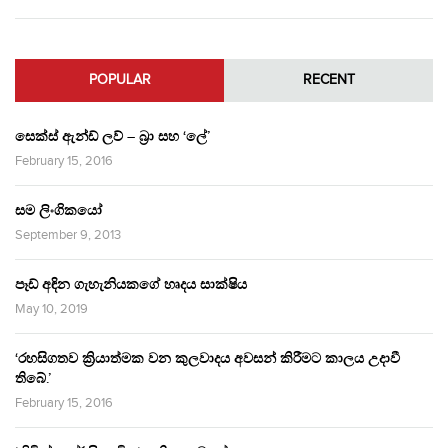
POPULAR
RECENT
සෙක්ස් ඇන්ඩ් ලව් – බ්‍රා සහ ‘ලේ’
February 15, 2016
සම ලිංගිකයෝ
September 9, 2013
පෑඩ් අඳින ගැහැනියකගේ හෘදය සාක්ෂිය
May 10, 2019
‘රහසිගතව ක්‍රියාත්මක වන කුලවාදය අවසන් කිරීමට කාලය උදාවී
තිබේ.’
February 15, 2016