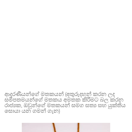
ආදරණීයන්ගේ මතකයන් (අතුරුදහන් කරන ලද
සමීපතමයන්ගේ මතකය අමතක කිරීමට බල කරන
රාජ්‍යක, ඔවුන්ගේ මතකයන් සමග සත්‍ය සහ යුක්තිය
සොයා යන ගමන් ගැන)