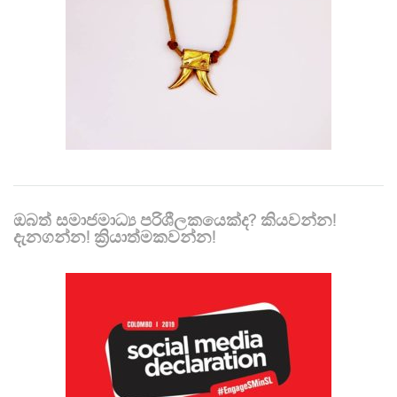
ඔබත් සමාජමාධ්‍ය පරිශීලකයෙක්ද? කියවන්න!
දැනගන්න! ක්‍රියාත්මකවන්න!