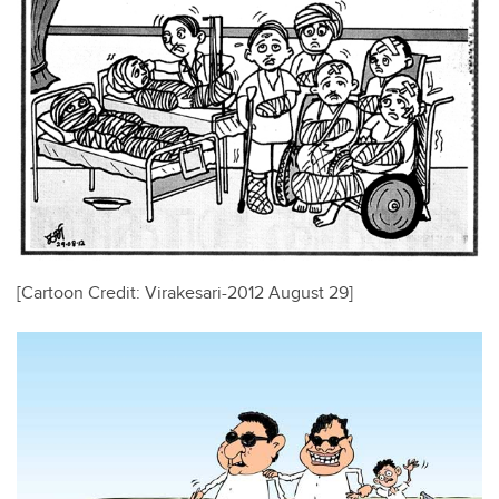
[Cartoon Credit: Virakesari-2012 August 29]