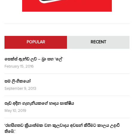
POPULAR
RECENT
සෙක්ස් ඇන්ඩ් ලව් – බ්‍රා සහ ‘ලේ’
February 15, 2016
සම ලිංගිකයෝ
September 9, 2013
පෑඩ් අඳින ගැහැනියකගේ හෘදය සාක්ෂිය
May 10, 2019
‘රහසිගතව ක්‍රියාත්මක වන කුලවාදය අවසන් කිරීමට කාලය උදාවී
තිබේ.’