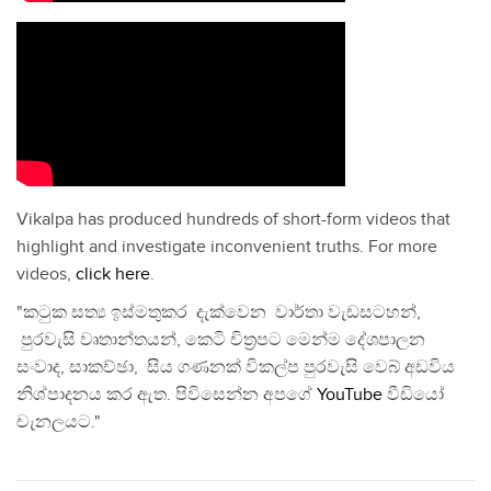
Vikalpa has produced hundreds of short-form videos that
highlight and investigate inconvenient truths. For more
videos,
click here
.
"කටුක සත්‍ය ඉස්මතුකර දැක්වෙන වාර්තා වැඩසටහන්,
පුරවැසි වෘතාන්තයන්, කෙටි චිත්‍රපට මෙන්ම දේශපාලන
සංවාද, සාකච්ඡා, සිය ගණනක් විකල්ප පුරවැසි වෙබ් අඩවිය
නිශ්පාදනය කර ඇත. පිවිසෙන්න අපගේ
YouTube
වීඩියෝ
චැනලයට."