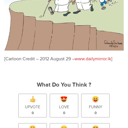
[Cartoon Credit – 2012 August 29 –
www.dailymirror.lk
]
What Do You Think ?
UPVOTE
LOVE
FUNNY
0
0
0