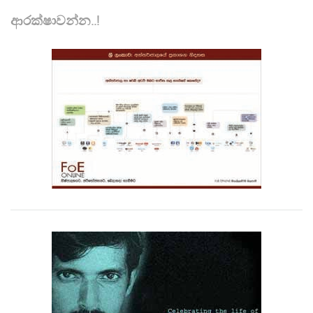
ආරක්ෂාවන්න..!