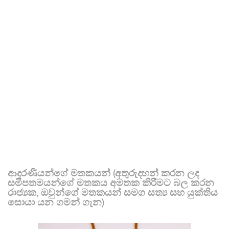
ආදරණීයන්ගේ මතකයන් (අතුරුදහන් කරන ලද
සමීපතමයන්ගේ මතකය අමතක කිරීමට බල කරන
රාජ්‍යක, ඔවුන්ගේ මතකයන් සමග සත්‍ය සහ යුක්තිය
සොයා යන ගමන් ගැන)