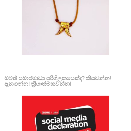
ඔබත් සමාජමාධ්‍ය පරිශීලකයෙක්ද? කියවන්න!
දැනගන්න! ක්‍රියාත්මකවන්න!