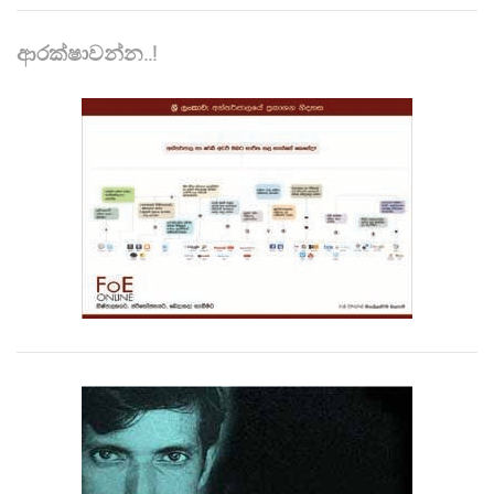
ආරක්ෂාවන්න..!