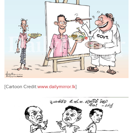
[Cartoon Credit:
www.dailymirror.lk
]