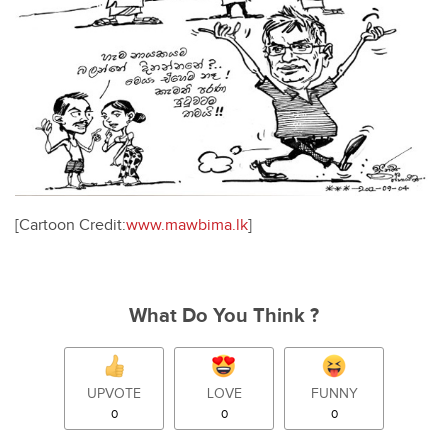
[Cartoon Credit:
www.mawbima.lk
]
What Do You Think ?
UPVOTE
LOVE
FUNNY
0
0
0