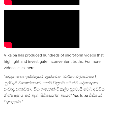
Vikalpa has produced hundreds of short-form videos that
highlight and investigate inconvenient truths. For more
videos,
click here
.
"කටුක සත්‍ය ඉස්මතුකර දැක්වෙන වාර්තා වැඩසටහන්,
පුරවැසි වෘතාන්තයන්, කෙටි චිත්‍රපට මෙන්ම දේශපාලන
සංවාද, සාකච්ඡා, සිය ගණනක් විකල්ප පුරවැසි වෙබ් අඩවිය
නිශ්පාදනය කර ඇත. පිවිසෙන්න අපගේ
YouTube
වීඩියෝ
චැනලයට."