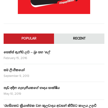
POPULAR
RECENT
සෙක්ස් ඇන්ඩ් ලව් – බ්‍රා සහ ‘ලේ’
February 15, 2016
සම ලිංගිකයෝ
September 9, 2013
පෑඩ් අඳින ගැහැනියකගේ හෘදය සාක්ෂිය
May 10, 2019
‘රහසිගතව ක්‍රියාත්මක වන කුලවාදය අවසන් කිරීමට කාලය උදාවී