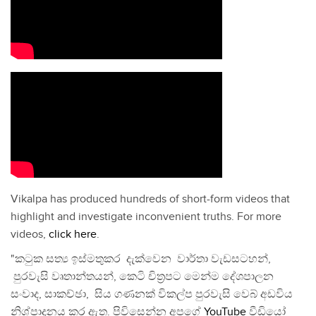
Vikalpa has produced hundreds of short-form videos that
highlight and investigate inconvenient truths. For more
videos,
click here
.
"කටුක සත්‍ය ඉස්මතුකර දැක්වෙන වාර්තා වැඩසටහන්,
පුරවැසි වෘතාන්තයන්, කෙටි චිත්‍රපට මෙන්ම දේශපාලන
සංවාද, සාකච්ඡා, සිය ගණනක් විකල්ප පුරවැසි වෙබ් අඩවිය
නිශ්පාදනය කර ඇත. පිවිසෙන්න අපගේ
YouTube
වීඩියෝ