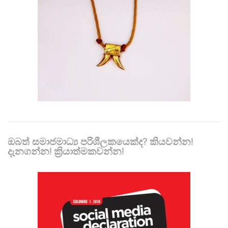
ඔබත් සමාජමාධ්‍ය පරිශීලකයෙක්ද? කියවන්න!
දැනගන්න! ක්‍රියාත්මකවන්න!