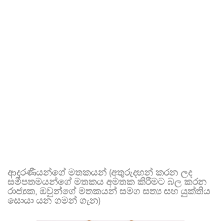
ආදරණීයන්ගේ මතකයන් (අතුරුදහන් කරන ලද
සමීපතමයන්ගේ මතකය අමතක කිරීමට බල කරන
රාජ්‍යක, ඔවුන්ගේ මතකයන් සමග සත්‍ය සහ යුක්තිය
සොයා යන ගමන් ගැන)