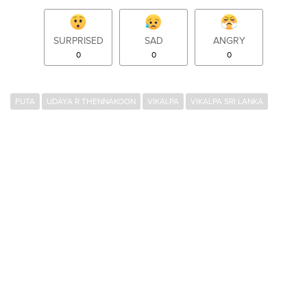
SURPRISED
SAD
ANGRY
0
0
0
FUTA
UDAYA R THENNAKOON
VIKALPA
VIKALPA SRI LANKA