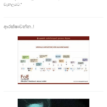
චැනලයට."
ආරක්ෂාවන්න..!