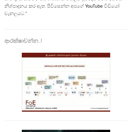
නිශ්පාදනය කර ඇත. පිවිසෙන්න අපගේ
YouTube
වීඩියෝ
චැනලයට."
ආරක්ෂාවන්න..!