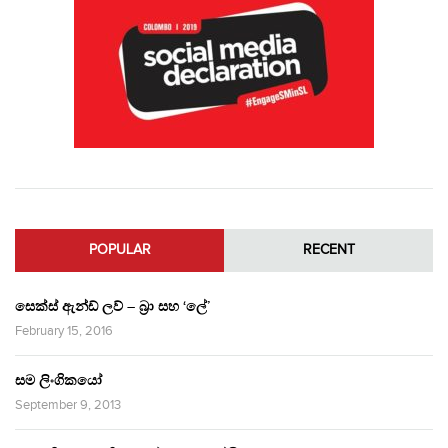
POPULAR
RECENT
සෙක්ස් ඇන්ඩ් ලව් – බ්‍රා සහ ‘ලේ’
February 15, 2016
සම ලිංගිකයෝ
September 9, 2013