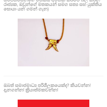
සමීපතමයන්ගේ මතකය අමතක කිරීමට බල කරන
රාජ්‍යක, ඔවුන්ගේ මතකයන් සමග සත්‍ය සහ යුක්තිය
සොයා යන ගමන් ගැන)
ඔබත් සමාජමාධ්‍ය පරිශීලකයෙක්ද? කියවන්න!
දැනගන්න! ක්‍රියාත්මකවන්න!