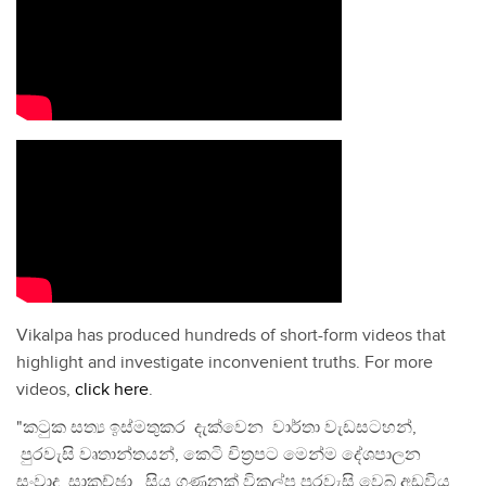
Vikalpa has produced hundreds of short-form videos that
highlight and investigate inconvenient truths. For more
videos,
click here
.
"කටුක සත්‍ය ඉස්මතුකර දැක්වෙන වාර්තා වැඩසටහන්,
පුරවැසි වෘතාන්තයන්, කෙටි චිත්‍රපට මෙන්ම දේශපාලන
සංවාද, සාකච්ඡා, සිය ගණනක් විකල්ප පුරවැසි වෙබ් අඩවිය