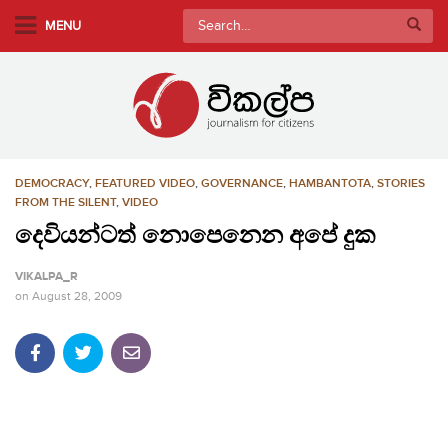
S
Search
MENU
k
for:
i
p
t
o
m
DEMOCRACY
,
FEATURED VIDEO
,
GOVERNANCE
,
HAMBANTOTA
,
STORIES
a
FROM THE SILENT
,
VIDEO
i
දෙවියන්ටත් නොපෙනෙන අපේ දුක
n
c
VIKALPA_R
o
on
August 28, 2009
n
t
e
n
t