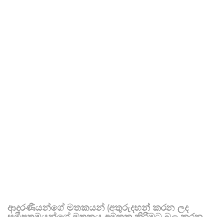
ආදරණීයන්ගේ මතකයන් (අතුරුදහන් කරන ලද