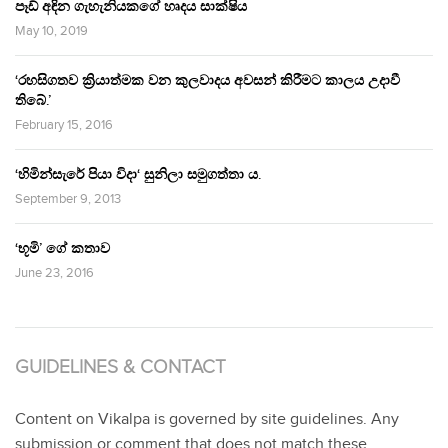
පෑඩ් අඳින ගැහැනියකගේ හෘදය සාක්ෂිය
May 10, 2019
‘රහසිගතව ක්‍රියාත්මක වන කුලවාදය අවසන් කිරීමට කාලය උදාවී
තිබේ.’
February 15, 2016
‘හිමින්සැරේ පියා විදා‘ සුනිලා සමුගත්තා ය.
September 9, 2013
‘භූමි’ ගේ කතාව
June 23, 2016
GUIDELINES & CONTACT
Content on Vikalpa is governed by site guidelines. Any
submission or comment that does not match these