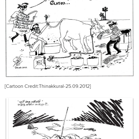
[Cartoon Credit:Thinakkural-25.09.2012]