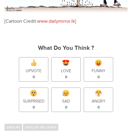
[Cartoon Credit:
www.dailymirror.lk
]
What Do You Think ?
UPVOTE
LOVE
FUNNY
0
0
0
SURPRISED
SAD
ANGRY
0
0
0
VIKALPA
VIKALPA SRI LANKA