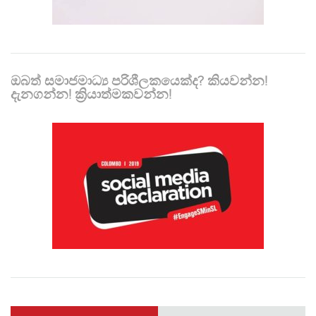
ඔබත් සමාජමාධ්‍ය පරිශීලකයෙක්ද? කියවන්න!
දැනගන්න! ක්‍රියාත්මකවන්න!