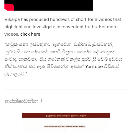
Vikalpa has produced hundreds of short-form videos that
highlight and investigate inconvenient truths. For more
videos,
click here
.
"කටුක සත්‍ය ඉස්මතුකර දැක්වෙන වාර්තා වැඩසටහන්,
පුරවැසි වෘතාන්තයන්, කෙටි චිත්‍රපට මෙන්ම දේශපාලන
සංවාද, සාකච්ඡා, සිය ගණනක් විකල්ප පුරවැසි වෙබ් අඩවිය
නිශ්පාදනය කර ඇත. පිවිසෙන්න අපගේ
YouTube
වීඩියෝ
චැනලයට."
ආරක්ෂාවන්න..!