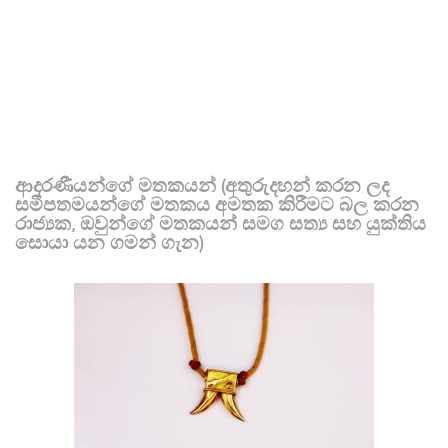
ආදරණීයන්ගේ මතකයන් (අතුරුදහන් කරන ලද
සමීපතමයන්ගේ මතකය අමතක කිරීමට බල කරන
රාජ්‍යක, ඔවුන්ගේ මතකයන් සමග සත්‍ය සහ යුක්තිය
සොයා යන ගමන් ගැන)