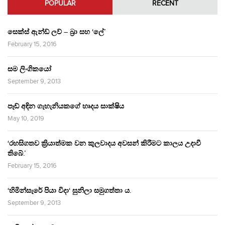
POPULAR
RECENT
සෙක්ස් ඇන්ඩ් ලව් – බ්‍රා සහ ‘ලේ’
February 15, 2016
සම ලිංගිකයෝ
September 9, 2013
පෑඩ් අඳින ගැහැනියකගේ හෘදය සාක්ෂිය
May 10, 2019
‘රහසිගතව ක්‍රියාත්මක වන කුලවාදය අවසන් කිරීමට කාලය උදාවී
තිබේ.’
February 15, 2016
‘හිමින්සැරේ පියා විදා‘ සුනිලා සමුගත්තා ය.
September 9, 2013