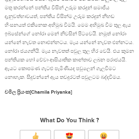
මතු කරන්නේ පන්තිය විසින් උරුම කරදුන් සමාජීය
දැනුවත්භාවයත්, පන්තිය විසින්ම උරුම කරදුන් නිහඬ
හිංසනයත් එකිනෙක අභිමුඛ වීමයි. මෙම අභිමුඛ වීම තුල ඇය
ඉබ්සේන්ගේ නෝරා මෙන් නිවසින් පිටවෙයි. නමුත් නෝරා
යන්නේ නැවත නොඑන්නටය. මැය යන්නේ නැවත එන්නටය.
නෝරා ජයගනියි. මැය නැවතත් පවුල තුල හිර වෙයි. එය කුමන
පන්තියක හෝ වේවා ආසියාතික කාන්තාව ලබන පරාජයයි.
ඇයට කොපමණ ගැටළු පැමිණියද පවුලෙන් ගැලවීමට
නොහැක. සිදුවන්නේ ඇය තවදුරටත් පවුලටම බද්දවීමය.
චමිල ප්‍රියංක[Chamila Priyanka]
What Do You Think ?