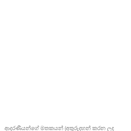
ආදරණීයන්ගේ මතකයන් (අතුරුදහන් කරන ලද