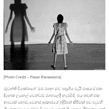
[Photo Credit – Pasan Ranaweera]
රුවන්ති චිකේරාගේ ‘මම රගන මව’ පසුගිය මැයි මාසයේ එක
දිනෙක ලයනල් වෙන්ටඩ් රගහලේදී නැරඹීමි. එය තවත් එක
නාට්‍යක් නොව,වෙනස් ආකාරයේ ඉදිරිපත් කිරීමක් බව වැටහී