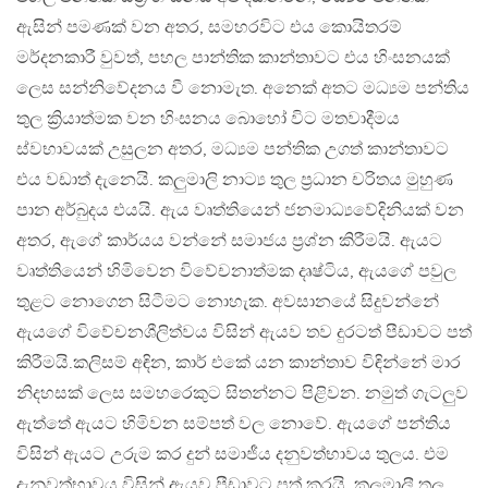
ඇසින් පමණක් වන අතර, සමහරවිට එය කොයිතරම්
මර්දනකාරී වුවත්, පහල පාන්තික කාන්තාවට එය හිංසනයක්
ලෙස සන්නිවේදනය වී නොමැත. අනෙක් අතට මධ්‍යම පන්තිය
තුල ක්‍රියාත්මක වන හිංසනය බොහෝ විට මතවාදීමය
ස්වභාවයක් උසුලන අතර, මධ්‍යම පන්තික උගත් කාන්තාවට
එය වඩාත් දැනෙයි. කලුමාලි නාට්‍ය තුල ප්‍රධාන චරිතය මුහුණ
පාන අර්බුදය එයයි. ඇය වෘත්තියෙන් ජනමාධ්‍යවේදිනියක් වන
අතර, ඇගේ කාර්යය වන්නේ සමාජය ප්‍රශ්න කිරීමයි. ඇයට
වෘත්තියෙන් හිමිවෙන විවේචනාත්මක දෘෂ්ටිය, ඇයගේ පවුල
තුළට නොගෙන සිටීමට නොහැක. අවසානයේ සිදුවන්නේ
ඇයගේ විවේචනශීලිත්වය විසින් ඇයව තව දුරටත් පීඩාවට පත්
කිරීමයි.කලිසම් අඳින, කාර් එකේ යන කාන්තාව විඳින්නේ මාර
නිදහසක් ලෙස සමහරෙකුට සිතන්නට පිළිවන. නමුත් ගැටලුව
ඇත්තේ ඇයට හිමිවන සම්පත් වල නොවේ. ඇයගේ පන්තිය
විසින් ඇයට උරුම කර දුන් සමාජීය දනුවත්භාවය තුලය. එම
දැනුවත්භාවය විසින් ඇයව පීඩාවට පත් කරයි. කලුමාලී තුල