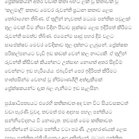
ප්‍රේක්ෂකයන් අතර වඩාත් කතා බහට ලක් වූ කතාවක් වූ
‘කලුමාලි’ කතාව මෙවර රුවන්ති ප්‍රධාන කතාව ලෙස
තෝරාගෙන තිබිණ. ඒ තුලින් නැවතත් මධ්‍යම පන්තික පවුලක්
තුල මවක් වීම නිසා විඳින පීඩාව සුක්ෂම ලෙස ඉදිරිපත් කිරීමට
රුවන්ති සමත්ව තිබිණ. එමෙන්ම සෘජු පහර දීම් වලට
සාපේක්ෂව මෙවර වේදිකාව තුල දක්නට ලැබුනේ, ප්‍රේක්ෂක
පරිකල්පනයට වැඩි ඉඩ කඩක් වෙන් කල නාට්‍යකි. ඒ තුලින්
රුවන්ති කිසිවක් කියන්නට උත්සාහ නොගත් අතර සිදුවීම්
වෙන්නට ඉඩ හැරියේය. එබැවින් පෙර ඉදිරිපත් කිරීමට
හාත්පසින්ම වෙනස් වූ නිර්මාණශීලී අත්දැකීමක්
ප්‍රේක්ෂකයන්ට දැක බල ගැනීමට ඉඩ සැලසින.
පුරැෂාධිපත්‍යයට එරෙහි කතිකාවත අද වන විට සියවසකටත්
වඩා පැරණි වුවද, තවමත් එම අදහස පහල පන්තියට
සන්නිවේදනය වී නොමැත. තවමත් මෙම කතිකාවත
පවතින්නේ මධ්‍යම පන්තිය වටා පමණි. උදාහරණයක් ලෙස
පහල පන්තික ස්ත්‍රී හිංසනය අප දකින්නේ, මධ්‍යම පන්තික