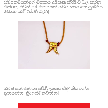
සමීපතමයන්ගේ මතකය අමතක කිරීමට බල කරන
රාජ්‍යක, ඔවුන්ගේ මතකයන් සමග සත්‍ය සහ යුක්තිය
සොයා යන ගමන් ගැන)
ඔබත් සමාජමාධ්‍ය පරිශීලකයෙක්ද? කියවන්න!
දැනගන්න! ක්‍රියාත්මකවන්න!