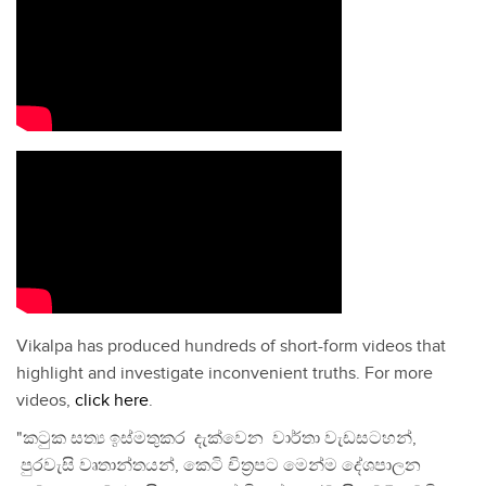
Vikalpa has produced hundreds of short-form videos that
highlight and investigate inconvenient truths. For more
videos,
click here
.
"කටුක සත්‍ය ඉස්මතුකර දැක්වෙන වාර්තා වැඩසටහන්,
පුරවැසි වෘතාන්තයන්, කෙටි චිත්‍රපට මෙන්ම දේශපාලන