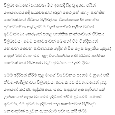
පිලිබඳ බොහෝ සාකච්ඡා මීට ඉහතදී සිදු වූ අතර, එයින්
බොහොමයකදී සාකච්ඡාවට බඳුන් කෙරුනේ පහල පාන්තික
කාන්තාවගේ ජීවිතය පිලිබඳවය. විශේෂයෙන්ම ගෘහස්ත
ප්‍රචන්ඩත්වය නැවැත්වීම වැනි සාකච්ඡා තුලින් වඩාත්
අවධාරණය කෙරුනේ පහළ පාන්තික කාන්තාවගේ ජීවිතය
පිලිබඳවය.( මෙම සාකච්ඡාවන් බොහෝ විට වින්දිතයන්
නොවන තෙවන පාර්ශවයක මැදිහත් වීම් ලෙස සැලකිය යුතුය.)
නමුත් ‘මම රගන මව’ තුළ විශේෂත්වය නම් මධ්‍යම පන්තික
කාන්තාවගේ පීඩනයට වැඩි අවධානයක් ලබා දීමය.
මෙම ඉදිරිපත් කිරීම තුළ මාගේ විවේචනය පදනම් වනුයේ එහි
නිර්මාණශීලීභාවය පිලිබඳවය. තරමක රළු ස්වභාවයෙන් යුතු,
බොහෝ කරණා ප්‍රේක්ෂකයා මතට සෘජුවම අත හැරීමට ගත්
උත්සහයක් ලෙස මා මෙම ඉදිරිපත් කිරීම දුටුවෙමි. සමහර
අවස්ථා, එම අවස්ථා ඉදිරිපත් කල කාන්තාවන් පිළිබඳව
නොසතුටක් පලවන ආකාරයට පවා සැකසී තිබීම