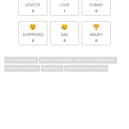
UPVOTE
LOVE
FUNNY
0
1
0
SURPRISED
SAD
ANGRY
0
0
0
ART AND THEATRE
À¶»À·”À·€À¶±À·ŠÀ¶­À·’ À¶©À·’ À¶ À·’À¶ŠÀ·ŠÀ¶»À·
CHAMILA PRIYANKA
KALUMAALI
RUWANTHI DE CHICKERA