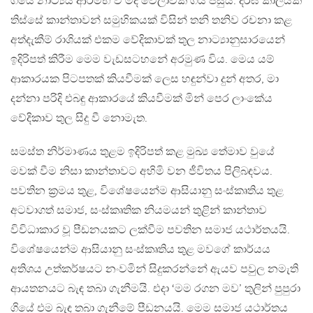
ගියේ නාට්‍යය ආරම්භ වී මද වෙලාවක් ගිය පසුය. දීර්ඝ කාලයක්
තිස්සේ කාන්තාවන් සමුහිකයක් විසින් තනි තනිව රචනා කළ
අත්දැකීම් රාශියක් එකම වේදිකාවක් තුල නාට්‍යානුසාරයෙන්
ඉදිරිපත් කිරීම මෙම වැඩසටහනේ අරමුණ විය. මෙය යම්
ආකාරයක පිටපතක් කියවීමක් ලෙස හඳුන්වා දුන් අතර, මා
දන්නා පරිදි එබඳු ආකාරයේ කියවීමක් මින් පෙර ලාංකේය
වේදිකාව තුල සිදු වී නොමැත.
සමස්ත නිර්මාණය තුළම ඉදිරිපත් කළ මුඛ්‍ය තේමාව වුයේ
මවක් වීම නිසා කාන්තාවට අහිමි වන ජීවිතය පිලිබඳවය.
පවතින ක්‍රමය තුළ, විශේෂයෙන්ම ආසියානු සංස්කෘතිය තුළ
අටවාගත් සමාජ, සංස්කෘතික නියමයන් තුළින් කාන්තාව
විවිධාකාර වූ පීඩනයකට ලක්වීම පවතින සමාජ යථාර්තයයි.
විශේෂයෙන්ම ආසියානු සංස්කෘතිය තුළ මවගේ කාර්යය
අතිශය උත්කර්ෂයට නංවමින් සිදුකරන්නේ ඇයව පවුල නමැති
ආයතනයට බැඳ තබා ගැනීමයි. එදා ‘මම රගන මව’ තුලින් පුපුරා
ගියේ එම බැඳ තබා ගැනීමේ පීඩනයයි. මෙම සමාජ යථාර්තය