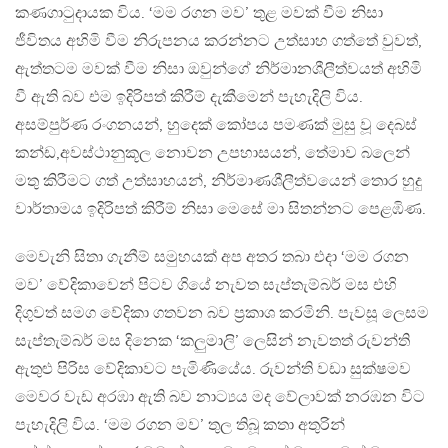
කණගාටුදායක විය. ‘මම රගන මව’ තුළ මවක් වීම නිසා
ජීවිතය අහිමි වීම නිරුපනය කරන්නට උත්සාහ ගත්තේ වුවත්,
ඇත්තටම මවක් වීම නිසා ඔවුන්ගේ නිර්මානශීලීත්වයත් අහිමි
වී ඇති බව එම ඉදිරිපත් කිරීම් දැකීමෙන් පැහැදිලි විය.
අසම්පුර්ණ රංගනයන්, හුදෙක් කෝපය පමණක් මුසු වූ දෙබස්
කන්ඩ,අවස්ථානුකූල නොවන උපහාසයන්, තේමාව බලෙන්
මතු කිරීමට ගත් උත්සාහයන්, නිර්මාණශීලීත්වයෙන් තොර හුදු
වාර්තාමය ඉදිරිපත් කිරීම් නිසා මෙසේ මා සිතන්නට පෙළඹිණ.
මෙවැනි සිතා ගැනීම් සමුහයක් අප අතර තබා එදා ‘මම රගන
මව’ වේදිකාවෙන් පිටව ගියේ නැවත සැප්තැම්බර් මස එහි
දිගුවත් සමග වේදිකා ගතවන බව ප්‍රකාශ කරමිනි. පැවසූ ලෙසම
සැප්තැම්බර් මස දිනෙක ‘කලුමාලි’ ලෙසින් නැවතත් රුවන්ති
ඇතුළු පිරිස වේදිකාවට පැමිණියේය. රුවන්ති වඩා සුක්ෂමව
මෙවර වැඩ අරඹා ඇති බව නාට්‍යය මද වේලාවක් නරඹන විට
පැහැදිලි විය. ‘මම රගන මව’ තුල තිබූ කතා අතුරින්