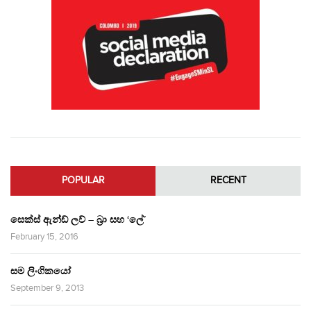
POPULAR
RECENT
සෙක්ස් ඇන්ඩ් ලව් – බ්‍රා සහ ‘ලේ’
February 15, 2016
සම ලිංගිකයෝ
September 9, 2013