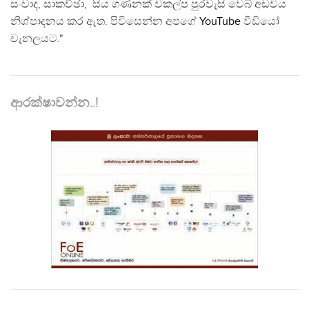
සංවාද, සාකච්ඡා, සිය ගණනක් විකල්ප පුරවැසි වෙබ් අඩවිය
නිශ්පාදනය කර ඇත. පිවිසෙන්න අපගේ
YouTube
වීඩියෝ
චැනලයට."
ආරක්ෂාවන්න..!