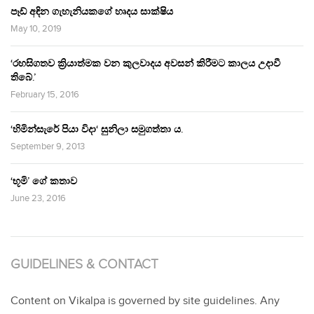
පෑඩ් අඳින ගැහැනියකගේ හෘදය සාක්ෂිය
May 10, 2019
‘රහසිගතව ක්‍රියාත්මක වන කුලවාදය අවසන් කිරීමට කාලය උදාවී
තිබේ.’
February 15, 2016
‘හිමින්සැරේ පියා විදා‘ සුනිලා සමුගත්තා ය.
September 9, 2013
‘භූමි’ ගේ කතාව
June 23, 2016
GUIDELINES & CONTACT
Content on Vikalpa is governed by site guidelines. Any