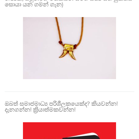
සොයා යන ගමන් ගැන)
ඔබත් සමාජමාධ්‍ය පරිශීලකයෙක්ද? කියවන්න!
දැනගන්න! ක්‍රියාත්මකවන්න!