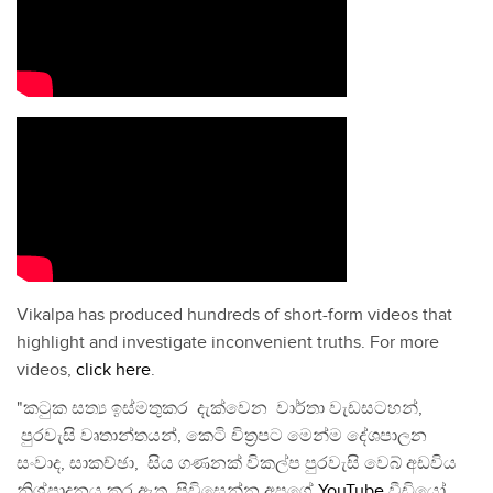
Vikalpa has produced hundreds of short-form videos that
highlight and investigate inconvenient truths. For more
videos,
click here
.
"කටුක සත්‍ය ඉස්මතුකර දැක්වෙන වාර්තා වැඩසටහන්,
පුරවැසි වෘතාන්තයන්, කෙටි චිත්‍රපට මෙන්ම දේශපාලන
සංවාද, සාකච්ඡා, සිය ගණනක් විකල්ප පුරවැසි වෙබ් අඩවිය
නිශ්පාදනය කර ඇත. පිවිසෙන්න අපගේ
YouTube
වීඩියෝ