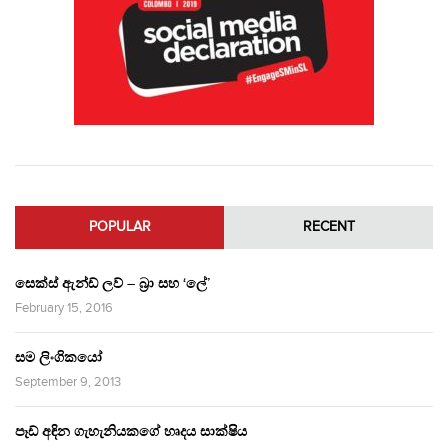
POPULAR
RECENT
සෙක්ස් ඇන්ඩ් ලව් – බ්‍රා සහ ‘ලේ’
February 15, 2016
සම ලිංගිකයෝ
September 9, 2013
පෑඩ් අඳින ගැහැනියකගේ හෘදය සාක්ෂිය