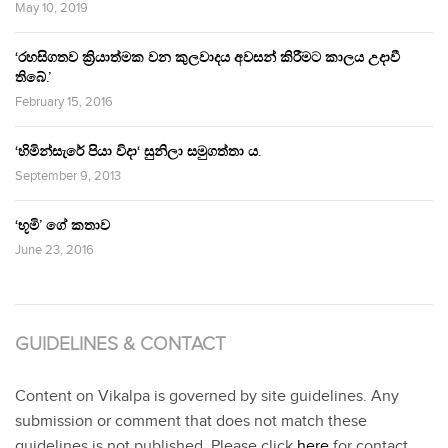
May 10, 2019
‘රහසිගතව ක්‍රියාත්මක වන කුලවාදය අවසන් කිරීමට කාලය උදාවී
තිබේ.’
February 15, 2016
‘හිමින්සැරේ පියා විදා‘ සුනිලා සමුගත්තා ය.
September 9, 2013
‘භූමි’ ගේ කතාව
June 23, 2016
GUIDELINES & CONTACT
Content on Vikalpa is governed by site guidelines. Any
submission or comment that does not match these
guidelines is not published. Please click
here
for contact