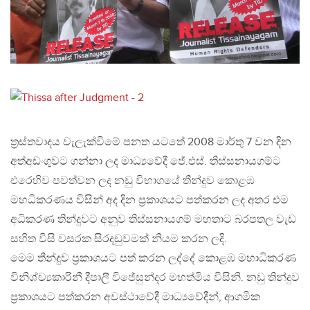
ත්‍රස්තවාදය වැලැක්විමේ පනත යටතේ 2008 මාර්තු 7 වන දින
අත්අඩංගුවට ගන්නා ලද මාධ්‍යවේදී ජේ.එස්. තිස්සනායගම්ට
එරෙහිව පවත්වන ලද නඩු විභාගයේ තීන්දුව කොළඹ
මහධිකරණය විසින් අද දින ප්‍රකාශයට පත්කරන ලද අතර එම
අධිකරණ තින්දුවට අනුව තිස්සනායගම් මහතාට බරපතල වැඩ
සහිත විසි වසරක සිරදඩුවමක් නියම කරන ලදි.
මෙම තීන්දුව ප්‍රකාශයට පත් කරන ලද්දේ කොළඹ මහාධිකරණ
විනිශ්ච්‍යකාරිනී දීපාලී විජේසුන්දර මහත්මිය විසිනි. නඩු තින්දුව
ප්‍රකාශයට පත්කරන අවස්ථාවේදී මාධ්‍යවේදීන්, ආගමික