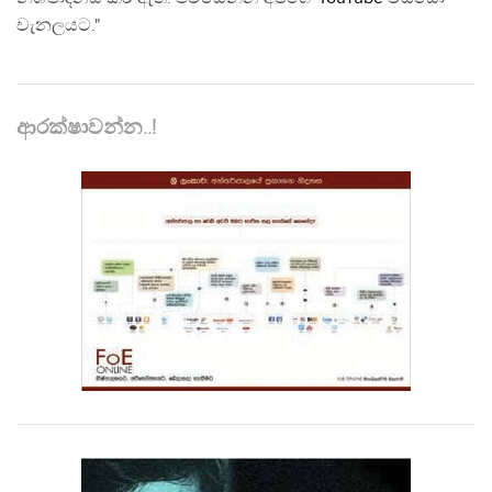
චැනලයට."
ආරක්ෂාවන්න..!