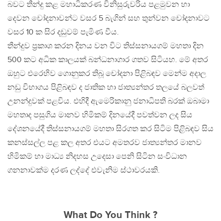
බවට තීන්දු කළ මහාධිකරණ විනිසුරුවරිය පළමුවන හා
දෙවන චෝදනාවන්ට වසර 5 බැගින් සහ තුන්වන චෝදනාවට
වසර 10 ක සිර දඩුවම් පැමිණ වීය.
තීන්දුව ප්‍රකාශ කරන දිනය වන විට තිස්සනායගම් මහතා දින
500 කට අධික කාලයක් බන්ධනාගාර ගතව සිටියහ. මේ අතර
ඔහුට එරෙහිව ගොනුකර තිබූ චෝදනා පිළිබඳව මෙන්ම අදාල
නඩු විභාගය පිළිබඳව ද ජාතික හා ජාත්‍යන්තර තලයේ බලවත්
උනන්දුවක් පළවිය. එහිදී ඇමෙරිකානු ජනාධිපති බරක් ඔබාමා
මහතාද පසුගිය මානව හිමිකම් දිනයේදී පවත්වන ලද සිය
දේශනයේදී තිස්සනායගම් මහතා සිරගත කර සිටිම පිළිබඳව සිය
කනස්සල්ල පළ කල අතර එයට අමතරව ජාත්‍යන්තර මානව
හිමිකම් හා මාධ්‍ය නිදහස උදෙසා පෙනි සිටින සංවිධාන
ගනනාවක්ම දරණ ලද්දේ එවැනිම ස්ථාවරයකි.
What Do You Think ?