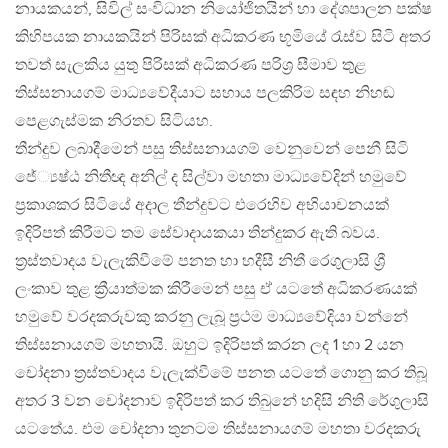
නායකයන්, සිවිල් සංවිධාන නියෝජිතයින් හා දේශපාලන පක්ෂ
කිහිපයක නායකයින් පිරිසක් අධිකරණ භූමියේ රැස්ව සිටි අතර
තවත් සැලකිය යුතු පිරිසක් අධිකරණ පරිශ්‍ර සීමාව තුළ
තිස්සනායගම් මාධ්‍යවේදීයාට සහාය පලකිරිම සඳහ නිහඬ
පෙළගැස්මක නිරතව සිටියහ.
තීන්දුව ලබාදීමෙන් පසු තිස්සනායගම් වෙනුවෙන් පෙනී සිටි
ජේ්‍යෂ්ඨ නිතීඥ අනිල් ද සිල්වා මහතා මාධ්‍යවේදින් හමුවේ
ප්‍රකාශකර සිටියේ අදාල තීන්දුවට එරෙහිව අභියාචනයක්
ඉදිරිපත් කිරීමට තම සේවාදායකයා තින්දුකර ඇති බවය.
ත්‍රස්තවාදය වැලැකිවීමේ පනත හා හදීසී නිතී රෙගුලාසි ශ්‍රී
ලංකාව තුළ ක්‍රීයාත්මක කිරීමෙන් පසු ඒ යටතේ අධිකරණයක්
හමුවේ වරදකරුවකු කරනු ලැබූ ප්‍රථම මාධ්‍යවේදියා වන්නේ
තිස්සනායගම් මහතායි. ඔහුට ඉදිරිපත් කරන ලද 1 හා 2 යන
චෝදනා ත්‍රස්තවාදය වැලැක්වීමේ පනත යටතේ ගොනු කර තිබූ
අතර 3 වන චෝදනාව ඉදිරිපත් කර තිබුනේ හදිසි නිති රේගුලාසි
යටතේය. එම චෝදනා තුනටම තිස්සනායගම් මහතා වරදකරු