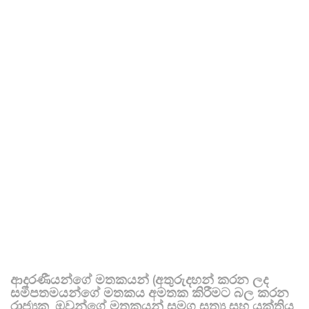
ආදරණීයන්ගේ මතකයන් (අතුරුදහන් කරන ලද
සමීපතමයන්ගේ මතකය අමතක කිරීමට බල කරන
රාජ්‍යක, ඔවුන්ගේ මතකයන් සමග සත්‍ය සහ යුක්තිය