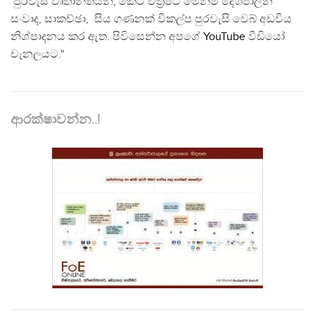
පුරවැසි වෘතාන්තයන්, කෙටි චිත්‍රපට මෙන්ම දේශපාලන
සංවාද, සාකච්ඡා, සිය ගණනක් විකල්ප පුරවැසි වෙබ් අඩවිය
නිශ්පාදනය කර ඇත. පිවිසෙන්න අපගේ
YouTube
වීඩියෝ
චැනලයට."
ආරක්ෂාවන්න..!