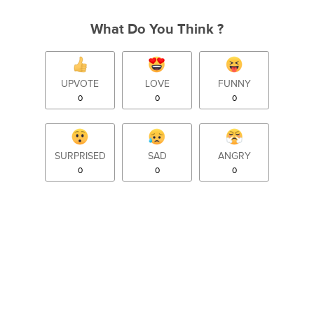
What Do You Think ?
UPVOTE
LOVE
FUNNY
0
0
0
SURPRISED
SAD
ANGRY
0
0
0