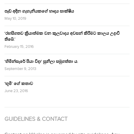
පෑඩ් අඳින ගැහැනියකගේ හෘදය සාක්ෂිය
May 10, 2019
‘රහසිගතව ක්‍රියාත්මක වන කුලවාදය අවසන් කිරීමට කාලය උදාවී
තිබේ.’
February 15, 2016
‘හිමින්සැරේ පියා විදා‘ සුනිලා සමුගත්තා ය.
September 9, 2013
‘භූමි’ ගේ කතාව
June 23, 2016
GUIDELINES & CONTACT