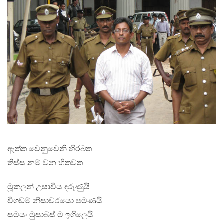
ඇත්ත වෙනුවෙනි හිරබත
තිස්ස නම් වන හිතවත
මූකලන් උසාවිය දරුණුයි
විගඩම් නිසාචරයො පමණයි
සමයං මුසාබස් ම ඉගිලෙයි