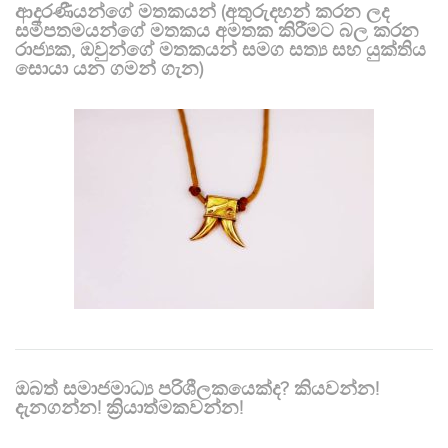
ආදරණීයන්ගේ මතකයන් (අතුරුදහන් කරන ලද
සමීපතමයන්ගේ මතකය අමතක කිරීමට බල කරන
රාජ්‍යක, ඔවුන්ගේ මතකයන් සමග සත්‍ය සහ යුක්තිය
සොයා යන ගමන් ගැන)
ඔබත් සමාජමාධ්‍ය පරිශීලකයෙක්ද? කියවන්න!
දැනගන්න! ක්‍රියාත්මකවන්න!