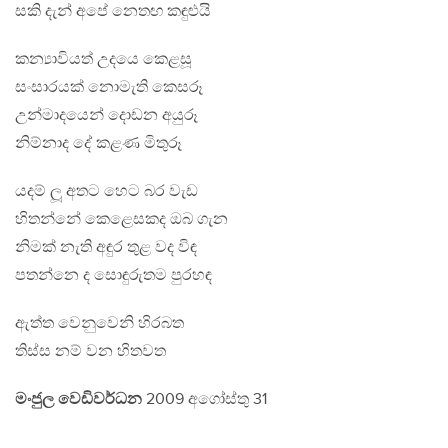
සකි දැන් අපේ නෙතඟ කඳුළුයි
කන්‍යාවියත් උදයෙ කෙළසූ
සංසාරයක් නොමැති කෙසරූ
උන්මාදයෙන් දොඩන අයුරූ
නිම්නාද දේ කළණ මිතුරූ
යදම් ලූ අතට හෙට බර වැඩ
හිතන්නේ කෙළෙසකද ඔබ ගැන
නිමක් නැති අඳුර තුළ වද විඳ
පතන්නෙ ද සොඳුරුතම පුරහඳ
ඇත්ත වෙනුවෙනි හිරබත
තිස්ස නම් වන හිතවත
මංජුල වෙඩිවර්ධන
2009 අගෝස්තු 31