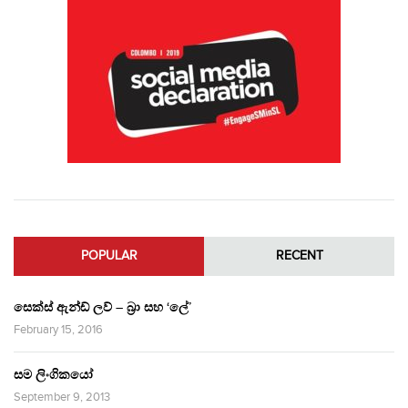
POPULAR
RECENT
සෙක්ස් ඇන්ඩ් ලව් – බ්‍රා සහ ‘ලේ’
February 15, 2016
සම ලිංගිකයෝ
September 9, 2013