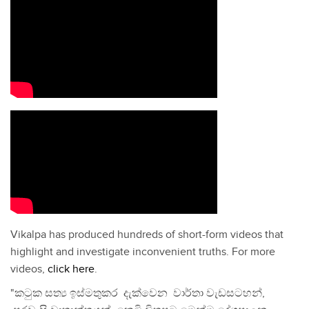
Vikalpa has produced hundreds of short-form videos that
highlight and investigate inconvenient truths. For more
videos,
click here
.
"කටුක සත්‍ය ඉස්මතුකර දැක්වෙන වාර්තා වැඩසටහන්,