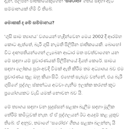
දැන්, පිලිපීන ජාතිකයෙකුගෙන්
‘සරෝජා’
ගීතය සඳහා ඈට
සම්මානයක් හිමි වී තිබේ.
මොකක් ද මේ සම්මානය?
‘ගුසි සාම ත්‍යාගය’ වශයෙන් හැඳින්වෙන මෙය 2002 දී ආරම්භ
කොට ඇත්තේ, බැරී ගුසි නැමති පිලිපීන ජාතිකයෙකි. බොහෝ
විට දානපතියන්ගෙන් ලැබෙන ආධාර මත පවත්වාගෙන යන
මේ සඳහා යම් ප‍්‍රචාරණයක් පිලීපිනයේ දියත් කෙරේ. සාමය
සඳහා ලෝකය පුරා අවදි වීමක් ඇති කිරීම තම අධ්‍යාශය බව එම
ප‍්‍රචාරණය තුළ ඔහු කියා සිටී. එහෙත් සැබෑව වන්නේ, එය බැරී
ගුසිගේ පුද්ගල ස්කන්ධය අටවා ගැනීම ඉලක්ක කරගත් කූට
ප‍්‍රයෝගයකට වැඩි යමක් නොවන බව යි.
මේ ත්‍යාගය සඳහා වන සුදුස්සන් සළකා බැලීම සඳහා මූලික
තේරීම් කමිටුවක් නැත. ඒ ඒ පුද්ගලයන් ඊට අයදුම් කළ යුතුව
තිබේ. ඒ අනුව, තමාගේ ‘සරෝජා’ ගීතය සළකා බලන්නැ යි