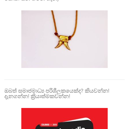
ඔබත් සමාජමාධ්‍ය පරිශීලකයෙක්ද? කියවන්න!
දැනගන්න! ක්‍රියාත්මකවන්න!