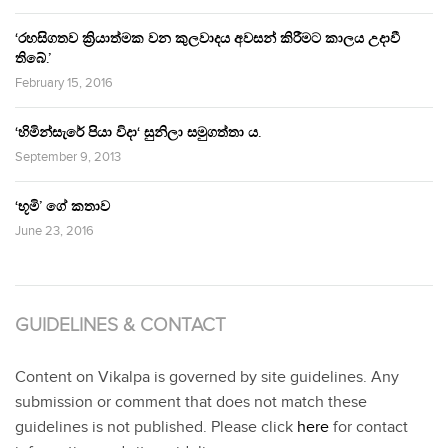
‘රහසිගතව ක්‍රියාත්මක වන කුලවාදය අවසන් කිරීමට කාලය උදාවී
තිබේ.’
February 15, 2016
‘හිමින්සැරේ පියා විදා‘ සුනිලා සමුගත්තා ය.
September 9, 2013
‘භූමි’ ගේ කතාව
June 23, 2016
GUIDELINES & CONTACT
Content on Vikalpa is governed by site guidelines. Any
submission or comment that does not match these
guidelines is not published. Please click
here
for contact