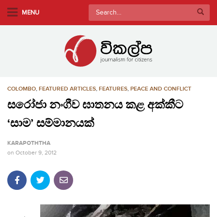
S
Search
MENU
k
for:
i
p
t
o
m
COLOMBO
,
FEATURED ARTICLES
,
FEATURES
,
PEACE AND CONFLICT
a
i
සරෝජා නංගීව ඝාතනය කළ අක්කීට
n
‘සාම’ සම්මානයක්
c
o
KARAPOTHTHA
n
on
October 9, 2012
t
e
n
t