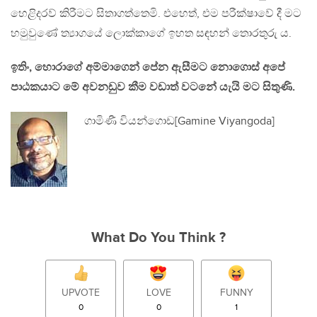
හෙළිදරව් කිරීමට සිතාගත්තෙමි. එහෙත්, එම පරීක්ෂාවේ දී මට
හමුවුණේ ත්‍යාගයේ ලොක්කාගේ ඉහත සඳහන් තොරතුරු ය.
ඉතිං, හොරාගේ අම්මාගෙන් පේන ඇසීමට නොගොස් අපේ
පාඨකයාට මේ අවනඩුව කීම වඩාත් වටනේ යැයි මට සිතුණි.
ගාමිණී වියන්ගොඩ[Gamine Viyangoda]
What Do You Think ?
UPVOTE
LOVE
FUNNY
0
0
1