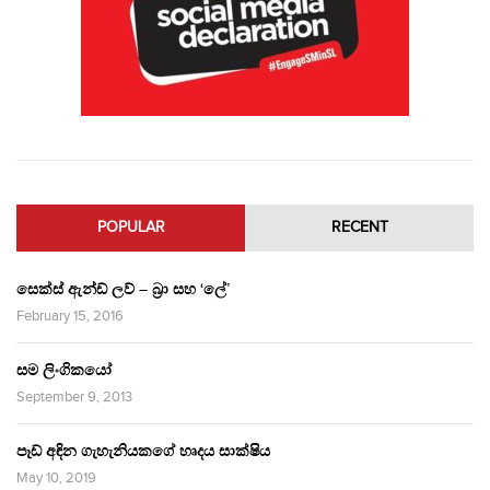
POPULAR
RECENT
සෙක්ස් ඇන්ඩ් ලව් – බ්‍රා සහ ‘ලේ’
February 15, 2016
සම ලිංගිකයෝ
September 9, 2013
පෑඩ් අඳින ගැහැනියකගේ හෘදය සාක්ෂිය
May 10, 2019