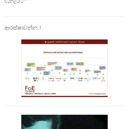
චැනලයට."
ආරක්ෂාවන්න..!