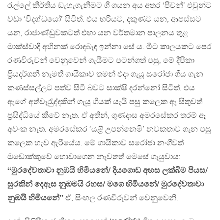
රැල්ලේ කීර්තිය ඩැහැගැනීමට ගී ගයන අය අතර ‘පීචන්’ එවුන්ට
වඩා ‘විදග්ධයෝ’ සිටිත්. එය හරියට, දකුණට යන, ආපස්සට
යන, රාජාණ්ඩුවකටත් එහා යන වර්තමාන පාලනය තුළ
මාක්ස්වාදී අහිනක් රොදබැඳ ඉන්නා සේ ය. මීට කාලයකට පෙර
රණවිරුවන් වෙනුවෙන් ගැයීමට පටන්ගත් පසු, මේ දීපිකා
ප‍්‍රියදර්ශනී නැමති ගායිකාව තමන් එදා ගැයූ සරෝජා ගීය ගැන
කණස්සල්ලට පත්ව සිටි බවට සාක්ෂි දරන්නෝ සිටිත්. එය
ඇගේ අත්වැරැුද්දකින් ගැයූ ගීයක් යැයි පසු කලෙක ඈ සිතුවත්
ප‍්‍රසිද්ධියේ කීවේ නැත. ඒ අතින්, ගුණදාස අමරසේකර තරම් ඈ
අවංක නැත. අමරසේකර ‘යළි උපන්නෙමි’ නවකතාව ගැන පසු
කලෙක හැව ඇරියේය. මේ ගායිකාව සරෝජා නංගීවත්
ඔඩොක්කුවේ හොවාගෙන නැවතත් මෙසේ ගැයුවාය:
‘‘මුරදේවතාවා නුඹයි හිමියනේ/ දියගොඩ අහස ලක්බිම පියස/
සුරකින් දෙඇස නුඹමයි රහස/ මගෙ හිමියනේ/ මුරදේවතාවා
නුඹයි හිමියනේ’’
ඒ, සිංහල රණවිරුවන් වෙනුවෙනි.