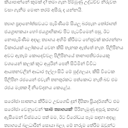
කියාපාන්නේ කුමක් ද? තමා ගැන පිම්ඹුණු උද්ධච්ච නිරුවත
වසා ගැනීම මොන තරම් අසීරු ද යන්නයි.
ත්‍යාග ප‍්‍රදානෝත්සවයට පැමිණීමේ සියලූ බරපැන තෝරාගත්
ජයග‍්‍රාහකයා හෝ ජයග‍්‍රාහිකාව පිට පැටවීමෙන් පසු, ඊට
නොපැමිණීම අදාළ ත්‍යාගය අහිමි කිරීමට හේතුවක් කරගන්නා
විකාරයක් ලෝකයේ වෙන කිසි තැනක ඇත්තේ නැත. පිලිපීනය
අවට ඇතැම් කොදෙව්වල පිලීපීනයේ තානාපතිවරයෙකු
වශයෙන් කලක් කූට අයුරින් පෙනී සිටිමින් විවිධ
ආයතනවලින් ආධාර ඉල්ලා සිටි මේ පුද්ගලයා, කිසි විටෙක
පිලිපීන රජයෙන් එවැනි තනතුරකට පත්කොට නැති බව එම
රජය මෑතක දී නිවේදනය කෙළේය.
සරෝජා ඝාතනය කිරීමට උඩගෙඩි දුන් දීපිකා ප‍්‍රියදර්ශනීට එම
සරෝජා වෙනුවෙන්
‘සාම ත්‍යාගයක්’
පිරිනැමුණු අපූරු කතාව
ඇසීමෙන් විස්මයට පත් මම, ඊට විරෝධය පෑම සඳහා අදාළ
ත්‍යාගයේ බලධාරීන් සොයා බලා, මේ නරුම තේරීම ඔවුන්ට