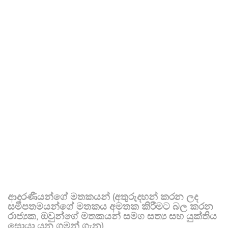
ආදරණීයන්ගේ මතකයන් (අතුරුදහන් කරන ලද
සමීපතමයන්ගේ මතකය අමතක කිරීමට බල කරන
රාජ්‍යක, ඔවුන්ගේ මතකයන් සමග සත්‍ය සහ යුක්තිය
සොයා යන ගමන් ගැන)