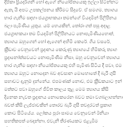
දීපිකා ප‍්‍රියදර්ශනී හෝ ඇගේ නියෝජිතයෙකු ඉල්ලා සිටින්නට
ඇතැ යි අපට උපකල්පනය කිරීමට සිදුවේ. ඒ සමගම, ත්‍යාගය
භාර ගැනීම සඳහා ජයග‍්‍රාහකයා තමන්ගේ වියදමින් පිලිපීනය
බලා පැමිණිය යුතුය. යම් හෙයකින්, තෝරා ගත් පසු අදාළ
ජයග‍්‍රාහකයා තම වියදමින් පිලිපීනයට නොපැමිණියහොත්,
ත්‍යාගය ඔහුගෙන් හෝ ඇගෙන් අහිමි කෙරේ. ගිය වසරේ,
ක‍්‍රීඩාව වෙනුවෙන් ප‍්‍රදානය කෙරුණු ත්‍යාගයේ හිමිකරු ත්‍යාග
ප‍්‍රදානෝත්සවයට නොපැමිණීම නිසා, ඔහු වෙනුවෙන් ත්‍යාගය
භාර ගැනීම සඳහා නියෝජිතයෙකු එහි පැමිණ සිටිය දී පවා, එම
ත්‍යාගය ඔහුට නොදෙන බව අවසාන මොහොතේ දී බැරී ගුසී
සභාවට දැනුම් දුන්නේය. එපමණක් නොව, එම ක‍්‍රීඩකයාට ඉන්
මත්තට පවා ඔහුගේ ජීවිත කාලය තුළ මෙම ත්‍යාගය කිසි
දිනෙක නැවත ප‍්‍රදානය නොකෙරෙන බවට තමා වගබලාගන්නා
බවත් කිසි ලැජ්ජාවකින් තොරව බැරී ගුසී තවදුරටත් ප‍්‍රකාශ
කොට සිටියේය. ලෝකය පුරා සාමය වෙනුවෙන් ඊනියා
සහතිකපත් බෙදන්නා, එවැනි තීරණයකට එළැඹීම