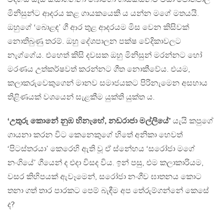
මිනිසුන්ට ආදරය කළ ගායකයෙකි ය යන්න මගේ මතයයි.
ඔහුගේ ‘බොළඳ’ ගී ආර තුළ ආදරයම මිස වෙන කිසිවක්
නොතිබුණු තරම්. ඔහු දේශපාලන පක්ෂ වේදිකාවලට
නැග්ගේය. එහෙත් කිසි දවසක ඔහු මිනිසුන් මරන්නට හෝ
මරණය උත්කර්ෂවත් කරන්නට ගීත නොකීවේය. එයම,
කලාකරුවෙකුගෙන් මානව සමාජයකට පිරිනැමෙන අසහාය
තිළිණයක් වශයෙන් සැළකීම යුක්ති යුක්ත ය.
‘උතුරු කොනේ නුඹ හිනැහේ, නඩරාජා මල්ලියේ’
යැයි කපුගේ
ගායනා කරන විට කෙනෙකුගේ හිතේ අනිකා හෙවත්
‘පිටස්තරයා’ කෙරෙහි ඇති වූ ඒ ස්නේහය ‘සරෝජා මගේ
නංගියේ’ ගීයෙන් ද එදා විසද විය. ඉන් පසු, එම කලාකාරියම,
වසර කිහිපයක් ඇවෑමෙන්, සරෝජා නංගීව ඝාතනය කොට
තනා ගත් තාර පාරකට පෙම් බැඳීම අප තේරුම්ගන්නේ කෙසේ
ද?