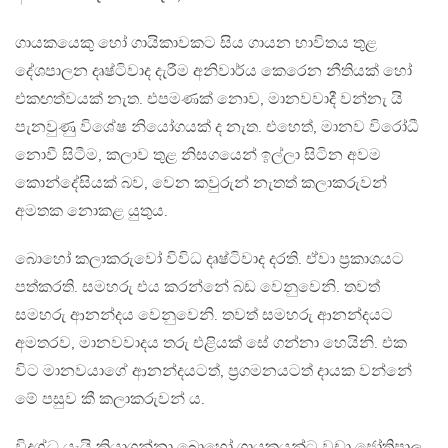
ගායකයෙකු හෝ ගායිකාවකට සිය ගායන භාවිතය තුළ
දේශපාලන දෘෂ්ටිවාද දැරීම අනිවාර්ය කෙරෙන නීතියක් හෝ
එකඟත්වයක් නැත. එපමණක් නොව, මානවවාදී වන්නැ යි
පැනවුණු විශේෂ නියෝගයක් ද නැත. එහෙත්, මානව විරෝධී
නොවී සිටීම, කලාව තුළ නිසගයෙන් ඉල්ලා සිටින අවම
කොන්දේසියක් බව, වෙන කවුරුන් නැතත් කලාකරුවන්
අමතක නොකළ යුතුය.
බොහෝ කලාකරුවෝ විවිධ දෘෂ්ටිවාද දරති. ඒවා ප‍්‍රකාශයට
පත්කරති. සමහරු එය කරන්නේ බඩ වෙනුවෙනි. තවත්
සමහරු ආනන්දය වෙනුවෙනි. තවත් සමහරු ආනන්දයට
අමතරව, මානවවාදය තරු එළියක් සේ ගන්නා හෙයිනි. එක
විට මානවයාගේ ආනන්දයටත්, ප‍්‍රගමනයටත් දායක වන්නේ
මේ පසුව කී කලාකරුවන් ය.
විදග්ධ යැයි කියාගන්නා බොහෝ ගායකයන්ට වඩා ජෝතිපාල