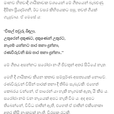
මානව හිතවාදී ගායිකාවක වශයෙන් මේ ගීතයෙන් බැබළුණු
දීපිකා ප‍්‍රියදර්ශනී, ඊට වසර කිහිපයකට පසු, තවත් ගීයක්
ගැයුවාය. ඒ මෙසේ ය:
‘විසල් පවුරු බිඳලා,
උතුරෙන් දකුණට, දකුණෙන් උතුරට,
නෑගම් යන්නට පාර තනා දුන්නා,
රණවිරුවනි ඔබ පාර තනා දුන්නා..’’
මේ ගීතය අසන්නට සරෝජා නංගී ජීවතුන් අතර සිටියේ නැත.
මෙහි දී ගායිකාව කියන කතාව සම්පූර්ණ අසත්‍යයක් නොවේ.
රණවිරුවන් විසින් පාරක් තනා දී තිබීම සැබෑවකි. එහෙත්
කෙබරය වන්නේ, ඒ පාරෙන් යා හැකි නෑගමක් ඇතැ යි කීම ය.
සරෝජා නම් වන නෑයෙක් අපට නැති වීම ය. අද අපට
තිබෙන්නේ, විවිධ ජාතීන් ඇති, එහෙත් ඒ ජාතීන් එකිනෙකා
අතර කිසි නෑකමක් නැති, විරසක රටකි.