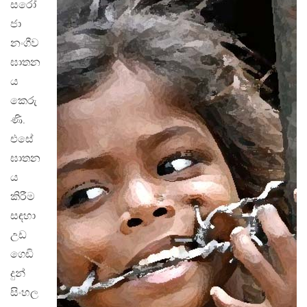
සරෝ
ජා
නංගීව
ඝාතන
ය
කෙරු
ණි.
එසේ
ඝාතන
ය
කිරීම
සඳහා
උඩ
ගෙඩි
දුන්
සිංහල