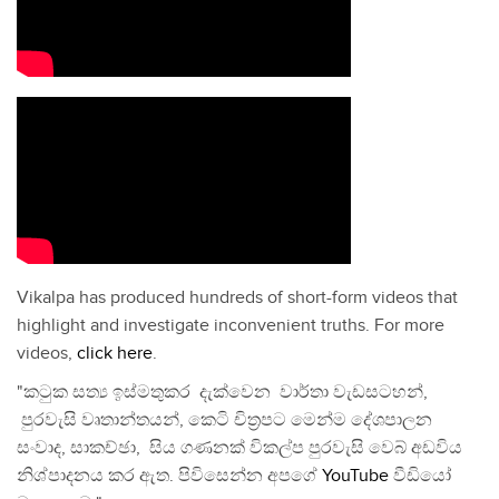
Vikalpa has produced hundreds of short-form videos that
highlight and investigate inconvenient truths. For more
videos,
click here
.
"කටුක සත්‍ය ඉස්මතුකර දැක්වෙන වාර්තා වැඩසටහන්,
පුරවැසි වෘතාන්තයන්, කෙටි චිත්‍රපට මෙන්ම දේශපාලන
සංවාද, සාකච්ඡා, සිය ගණනක් විකල්ප පුරවැසි වෙබ් අඩවිය
නිශ්පාදනය කර ඇත. පිවිසෙන්න අපගේ
YouTube
වීඩියෝ