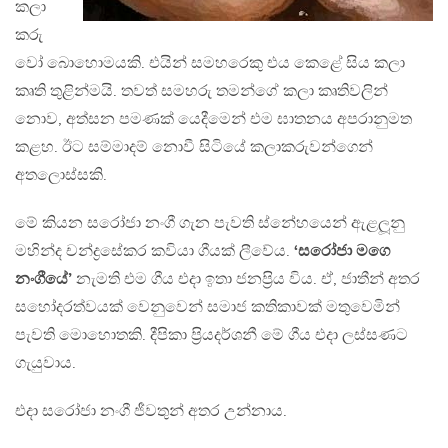
කලා
කරු
වෝ බොහොමයකි. එයින් සමහරෙකු එය කෙළේ සිය කලා
කෘති තුළින්මයි. තවත් සමහරු තමන්ගේ කලා කෘතිවලින්
නොව, අත්සන පමණක් යෙදීමෙන් එම ඝාතනය අපරානුමත
කළහ. ඊට සම්මාදම් නොවී සිටියේ කලාකරුවන්ගෙන්
අතලොස්සකි.
මේ කියන සරෝජා නංගී ගැන පැවති ස්නේහයෙන් ඇළලූනු
මහින්ද චන්ද්‍රසේකර කවියා ගීයක් ලීවේය.
‘සරෝජා මගෙ
නංගීයේ’
නැමති එම ගීය එදා ඉතා ජනප‍්‍රිය විය. ඒ, ජාතීන් අතර
සහෝදරත්වයක් වෙනුවෙන් සමාජ කතිකාවක් මතුවෙමින්
පැවති මොහොතකි. දීපිකා ප‍්‍රියදර්ශනී මේ ගීය එදා ලස්සණට
ගැයුවාය.
එදා සරෝජා නංගී ජීවතුන් අතර උන්නාය.