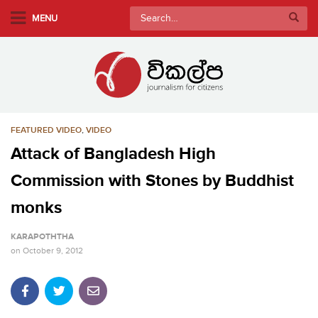
S
Search
MENU
k
for:
i
p
t
o
m
FEATURED VIDEO
,
VIDEO
a
i
Attack of Bangladesh High
n
Commission with Stones by Buddhist
c
o
monks
n
KARAPOTHTHA
t
on
October 9, 2012
e
n
t