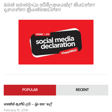
ඔබත් සමාජමාධ්‍ය පරිශීලකයෙක්ද? කියවන්න!
දැනගන්න! ක්‍රියාත්මකවන්න!
POPULAR
RECENT
සෙක්ස් ඇන්ඩ් ලව් – බ්‍රා සහ ‘ලේ’
February 15, 2016