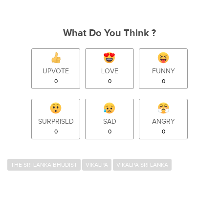
What Do You Think ?
UPVOTE
LOVE
FUNNY
0
0
0
SURPRISED
SAD
ANGRY
0
0
0
THE SRI LANKA BHUDIST
VIKALPA
VIKALPA SRI LANKA