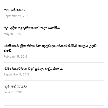
සම ලිංගිකයෝ
September 9, 2013
පෑඩ් අඳින ගැහැනියකගේ හෘදය සාක්ෂිය
May 10, 2019
‘රහසිගතව ක්‍රියාත්මක වන කුලවාදය අවසන් කිරීමට කාලය උදාවී
තිබේ.’
February 15, 2016
‘හිමින්සැරේ පියා විදා‘ සුනිලා සමුගත්තා ය.
September 9, 2013
‘භූමි’ ගේ කතාව
June 23, 2016