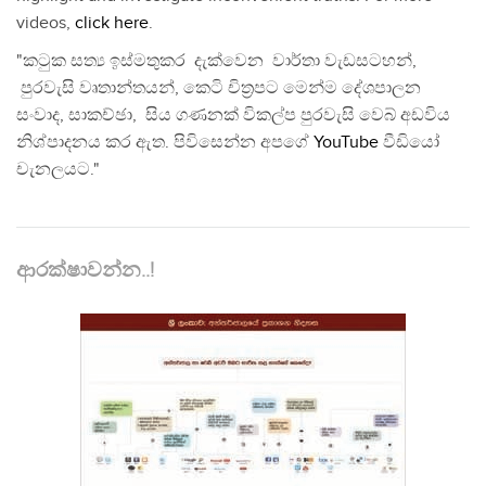
videos,
click here
.
"කටුක සත්‍ය ඉස්මතුකර දැක්වෙන වාර්තා වැඩසටහන්,
පුරවැසි වෘතාන්තයන්, කෙටි චිත්‍රපට මෙන්ම දේශපාලන
සංවාද, සාකච්ඡා, සිය ගණනක් විකල්ප පුරවැසි වෙබ් අඩවිය
නිශ්පාදනය කර ඇත. පිවිසෙන්න අපගේ
YouTube
වීඩියෝ
චැනලයට."
ආරක්ෂාවන්න..!