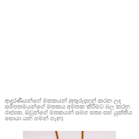
ආදරණීයන්ගේ මතකයන් (අතුරුදහන් කරන ලද
සමීපතමයන්ගේ මතකය අමතක කිරීමට බල කරන
රාජ්‍යක, ඔවුන්ගේ මතකයන් සමග සත්‍ය සහ යුක්තිය
සොයා යන ගමන් ගැන)