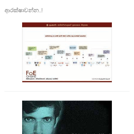
ආරක්ෂාවන්න..!