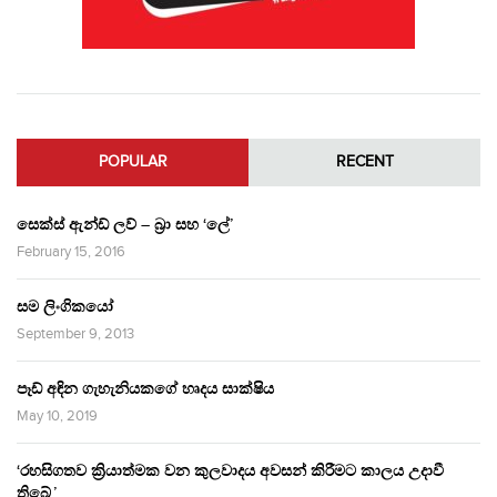
POPULAR
RECENT
සෙක්ස් ඇන්ඩ් ලව් – බ්‍රා සහ ‘ලේ’
February 15, 2016
සම ලිංගිකයෝ
September 9, 2013
පෑඩ් අඳින ගැහැනියකගේ හෘදය සාක්ෂිය
May 10, 2019
‘රහසිගතව ක්‍රියාත්මක වන කුලවාදය අවසන් කිරීමට කාලය උදාවී
තිබේ.’