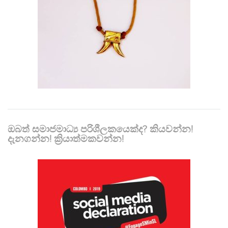
ඔබත් සමාජමාධ්‍ය පරිශීලකයෙක්ද? කියවන්න!
දැනගන්න! ක්‍රියාත්මකවන්න!