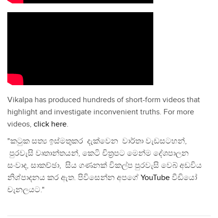
Vikalpa has produced hundreds of short-form videos that
highlight and investigate inconvenient truths. For more
videos,
click here
.
"කටුක සත්‍ය ඉස්මතුකර දැක්වෙන වාර්තා වැඩසටහන්,
පුරවැසි වෘතාන්තයන්, කෙටි චිත්‍රපට මෙන්ම දේශපාලන
සංවාද, සාකච්ඡා, සිය ගණනක් විකල්ප පුරවැසි වෙබ් අඩවිය
නිශ්පාදනය කර ඇත. පිවිසෙන්න අපගේ
YouTube
වීඩියෝ
චැනලයට."