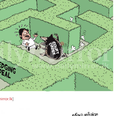
rror.lk
]