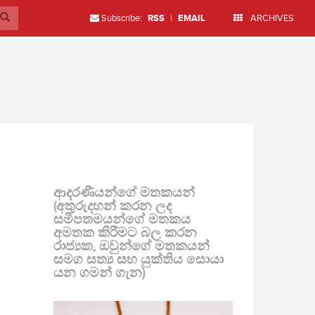
Subscribe:
RSS
|
EMAIL
ARCHIVES
ආදරණීයන්ගේ මතකයන්
(අතුරුදහන් කරන ලද
සමීපතමයන්ගේ මතකය
අමතක කිරීමට බල කරන
රාජ්‍යක, ඔවුන්ගේ මතකයන්
සමග සත්‍ය සහ යුක්තිය සොයා
යන ගමන් ගැන)