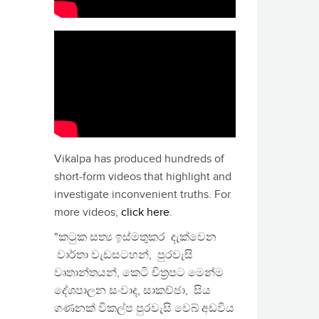
Vikalpa has produced hundreds of
short-form videos that highlight and
investigate inconvenient truths. For
more videos,
click here
.
"කටුක සත්‍ය ඉස්මතුකර දැක්වෙන
වාර්තා වැඩසටහන්, පුරවැසි
වෘතාන්තයන්, කෙටි චිත්‍රපට මෙන්ම
දේශපාලන සංවාද, සාකච්ඡා, සිය
ගණනක් විකල්ප පුරවැසි වෙබ් අඩවිය