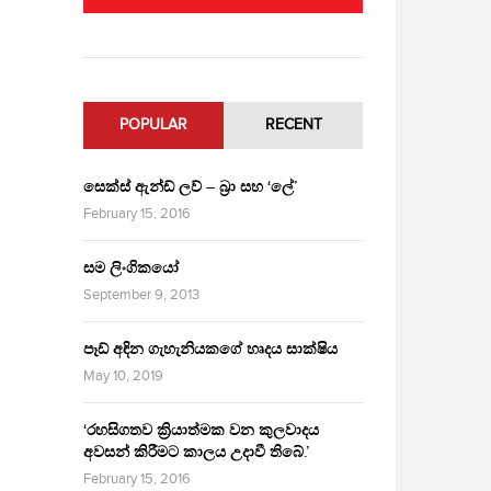
POPULAR
RECENT
සෙක්ස් ඇන්ඩ් ලව් – බ්‍රා සහ ‘ලේ’
February 15, 2016
සම ලිංගිකයෝ
September 9, 2013
පෑඩ් අඳින ගැහැනියකගේ හෘදය සාක්ෂිය
May 10, 2019
‘රහසිගතව ක්‍රියාත්මක වන කුලවාදය
අවසන් කිරීමට කාලය උදාවී තිබේ.’
February 15, 2016