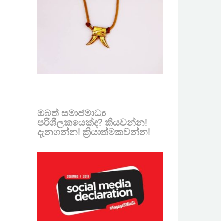
ඔබත් සමාජමාධ්‍ය
පරිශීලකයෙක්ද? කියවන්න!
දැනගන්න! ක්‍රියාත්මකවන්න!