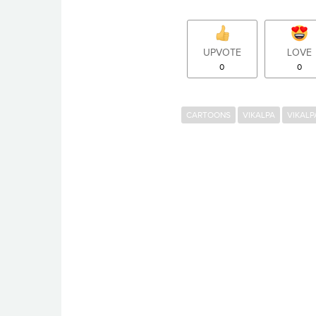
UPVOTE
LOVE
0
0
CARTOONS
VIKALPA
VIKALP