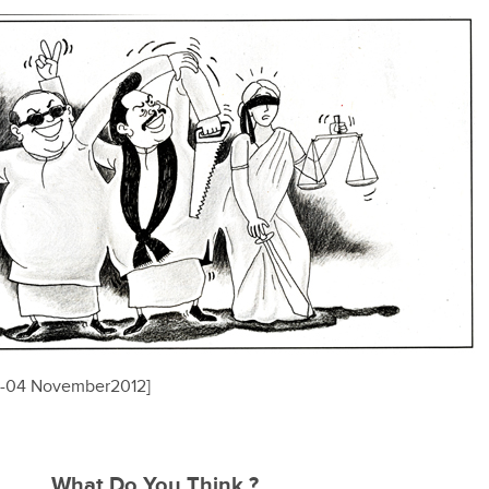
al-04 November2012]
What Do You Think ?