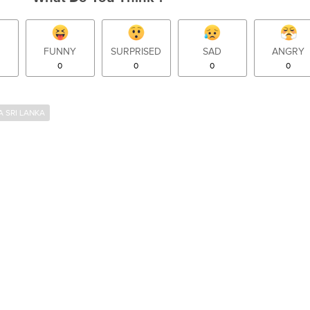
FUNNY
SURPRISED
SAD
ANGRY
0
0
0
0
A SRI LANKA