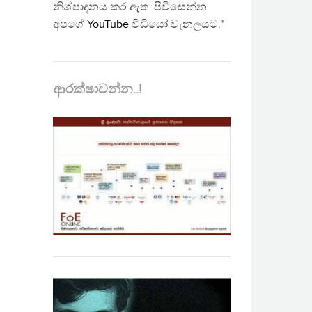
නිශ්පාදනය කර ඇත. පිවිසෙන්න
අපගේ
YouTube
වීඩියෝ චැනලයට."
ආරක්ෂාවන්න..!