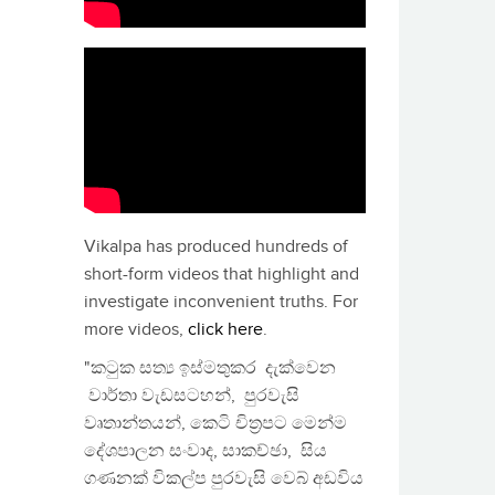
Vikalpa has produced hundreds of
short-form videos that highlight and
investigate inconvenient truths. For
more videos,
click here
.
"කටුක සත්‍ය ඉස්මතුකර දැක්වෙන
වාර්තා වැඩසටහන්, පුරවැසි
වෘතාන්තයන්, කෙටි චිත්‍රපට මෙන්ම
දේශපාලන සංවාද, සාකච්ඡා, සිය
ගණනක් විකල්ප පුරවැසි වෙබ් අඩවිය