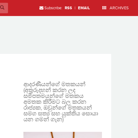
Subscribe:
RSS
|
EMAIL
ARCHIVES
ආදරණීයන්ගේ මතකයන්
(අතුරුදහන් කරන ලද
සමීපතමයන්ගේ මතකය
අමතක කිරීමට බල කරන
රාජ්‍යක, ඔවුන්ගේ මතකයන්
සමග සත්‍ය සහ යුක්තිය සොයා
යන ගමන් ගැන)