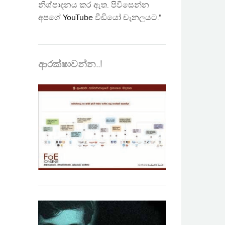
නිශ්පාදනය කර ඇත. පිවිසෙන්න
අපගේ
YouTube
වීඩියෝ චැනලයට."
ආරක්ෂාවන්න..!