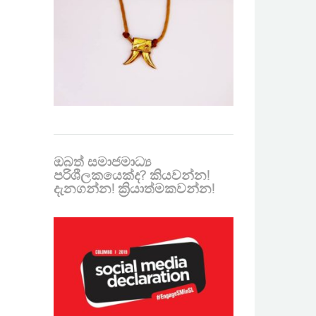
ඔබත් සමාජමාධ්‍ය
පරිශීලකයෙක්ද? කියවන්න!
දැනගන්න! ක්‍රියාත්මකවන්න!