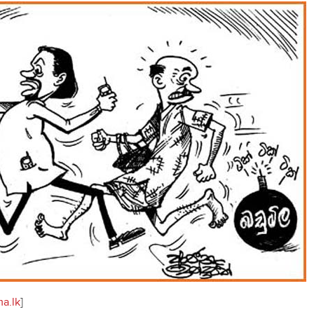
a.lk
]