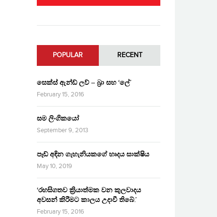
POPULAR
RECENT
සෙක්ස් ඇන්ඩ් ලව් – බ්‍රා සහ ‘ලේ’
February 15, 2016
සම ලිංගිකයෝ
September 9, 2013
පෑඩ් අඳින ගැහැනියකගේ හෘදය සාක්ෂිය
May 10, 2019
‘රහසිගතව ක්‍රියාත්මක වන කුලවාදය
අවසන් කිරීමට කාලය උදාවී තිබේ.’
February 15, 2016