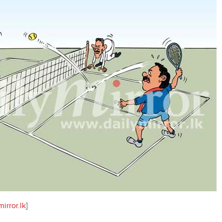
irror.lk
]