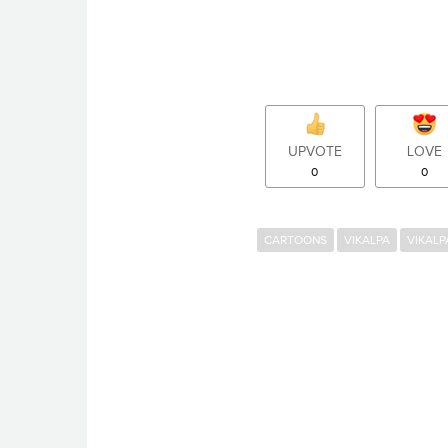
UPVOTE
LOVE
0
0
CARTOONS
VIKALPA
VIKALP