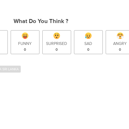
What Do You Think ?
FUNNY
SURPRISED
SAD
ANGRY
0
0
0
0
A SRI LANKA