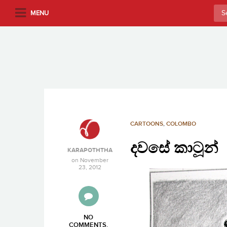
S
Sea
MENU
k
for:
i
p
t
o
m
a
i
n
CARTOONS
,
COLOMBO
c
දවසේ කාටූන්
o
KARAPOTHTHA
n
on
November
23, 2012
t
e
n
t
NO
COMMENTS
.