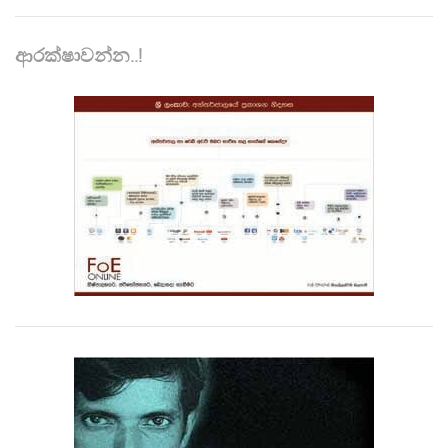
ආරක්ෂාවන්න..!