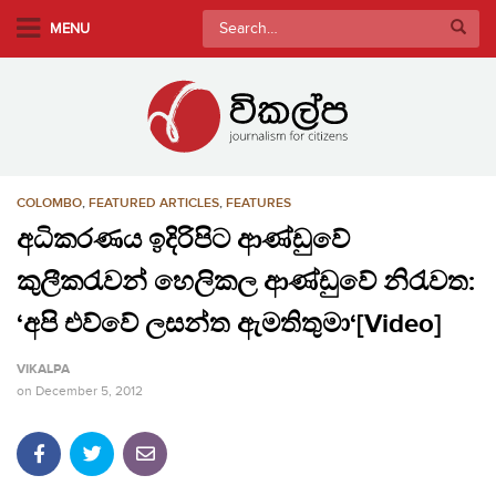
S
Search
MENU
k
for:
i
p
t
o
m
COLOMBO
,
FEATURED ARTICLES
,
FEATURES
a
i
අධිකරණය ඉදිරිපිට ආණ්ඩුවේ
n
කුලීකරැවන් හෙලිකල ආණ්ඩුවේ නිරැවත:
c
o
‘අපි එව්වේ ලසන්ත ඇමතිතුමා‘[Video]
n
VIKALPA
t
on
December 5, 2012
e
n
t