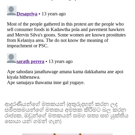
ආදරණීයන්ගේ මතකයන් (අතුරුදහන් කරන ලද
සමීපතමයන්ගේ මතකය අමතක කිරීමට බල කරන
රාජ්‍යක, ඔවුන්ගේ මතකයන් සමග සත්‍ය සහ යුක්තිය
සොයා යන ගමන් ගැන)