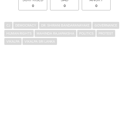
SURPRISED
SAD
ANGRY
0
0
0
CJ
DEMOCRACY
DR. SHIRANI BANDARANAYAKE
GOVERNANCE
HUMAN RIGHTS
MAHINDA RAJAPAKSHA
POLITICS
PROTEST
VIKALPA
VIKALPA SRI LANKA