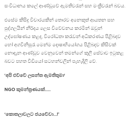
සංවිධානය කලේ ආණ්ඩුවේ ඇමතිවරැන් සහ මංත්‍රීවරැන් බවය.
එසේම කිසිදු විචාරයකින් තොරව අනෙකුත් ආයතන සහ
පුද්ගලයින් නිර්දය ලෙස විවේචනය කරමින් ඔවුන්
උද්ඝෝෂණය කළද, විරෝධතා කරැවන් අධිකරණය පිළිබදව
හෝ අගවිනිසුරැ මෙන්ම දොෂාභියෝගය පිළිබදව කිසිවක්
නොදැන ආණ්ඩුව වෙනුවෙන් තමන්ගේ කුලී සේවාව ඉටුකළ
බවට පහත වීඩියෝ සටහන්වලින් පැහැදිලි වේ.
‘අපි එව්වේ ලසන්ත ඇමතිතුමා‘
NGO කුමන්ත්‍රණයක්…..
‘කොතලාවලට ජයවේවා…!’