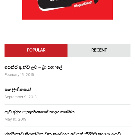
POPULAR
RECENT
සෙක්ස් ඇන්ඩ් ලව් – බ්‍රා සහ ‘ලේ’
February 15, 2016
සම ලිංගිකයෝ
September 9, 2013
පෑඩ් අඳින ගැහැනියකගේ හෘදය සාක්ෂිය
May 10, 2019
‘රහසිගතව ක්‍රියාත්මක වන කුලවාදය අවසන් කිරීමට කාලය උදාවී