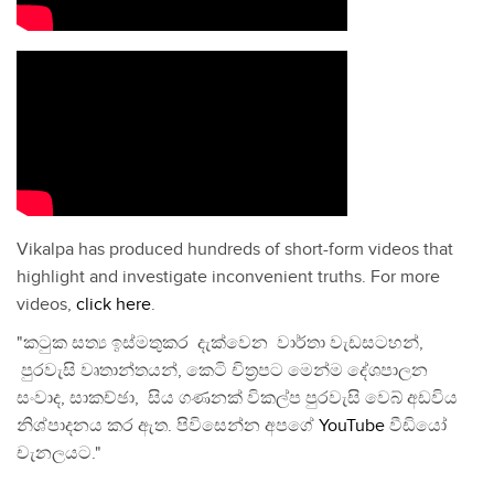
Vikalpa has produced hundreds of short-form videos that
highlight and investigate inconvenient truths. For more
videos,
click here
.
"කටුක සත්‍ය ඉස්මතුකර දැක්වෙන වාර්තා වැඩසටහන්,
පුරවැසි වෘතාන්තයන්, කෙටි චිත්‍රපට මෙන්ම දේශපාලන
සංවාද, සාකච්ඡා, සිය ගණනක් විකල්ප පුරවැසි වෙබ් අඩවිය
නිශ්පාදනය කර ඇත. පිවිසෙන්න අපගේ
YouTube
වීඩියෝ
චැනලයට."