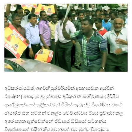
අධිකරණයටත්, අගවිනිසුරැවරියටත් අපහාසවන අයුරින්
ඊයේ(04) කොළඹ අලුත්කඩේ අධිකරණ සංකීර්ණය ඉදිරිපිට
ආණ්ඩුපක්ෂයේ කුලීකරැවන් විසින් පැවැත්වූ විරෝධතාවයේ
ඡායාරෑප සහ සටහන් විකල්ප වෙබ් අඩවිය ඊයේ ප්‍රචාරය කල
අතර පහත දැක්වෙන්නේ ඒවායේ විඩියෝ සටහන්ය.
විශේෂයෙන් එයින් කියවෙන්නේ එම මුග්ධ විරෝධය