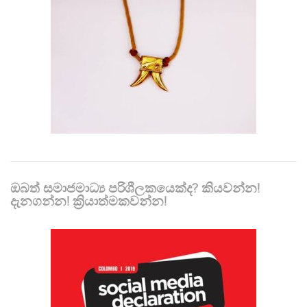
ඔබත් සමාජමාධ්‍ය පරිශීලකයෙක්ද? කියවන්න!
දැනගන්න! ක්‍රියාත්මකවන්න!