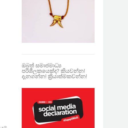
ඔබත් සමාජමාධ්‍ය
පරිශීලකයෙක්ද? කියවන්න!
දැනගන්න! ක්‍රියාත්මකවන්න!