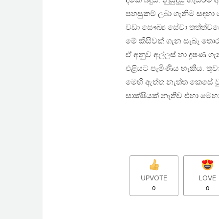
දීමක් බඳුය. නුසුදුසු හැසි
පහසුකම් ලබා ගැනිම සඳහා ශ
වඩා සෞඛ්‍ය සේවා තත්ත්වයෙහ
මේ කිසිවක් ගැන සැබෑ තොර
ඒ අනුව අල්ලස් හා දූෂණ ග
එළියට පැමිණිය හැකිය. තු
මෙහි ඇත්ත නැත්ත කෙසේ ව
සාක්ෂියක් නැතිව එහා මෙ
UPVOTE
LOVE
0
0