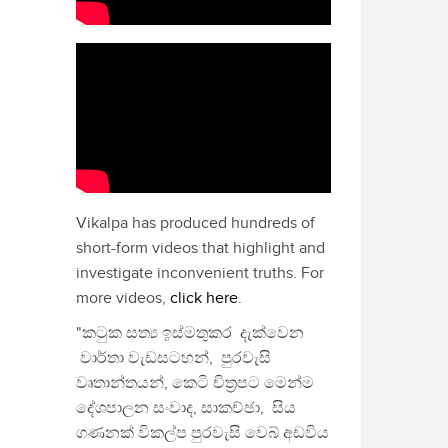
Vikalpa has produced hundreds of
short-form videos that highlight and
investigate inconvenient truths. For
more videos,
click here
.
"කටුක සත්‍ය ඉස්මතුකර දැක්වෙන
වාර්තා වැඩසටහන්, පුරවැසි
වෘතාන්තයන්, කෙටි චිත්‍රපට මෙන්ම
දේශපාලන සංවාද, සාකච්ඡා, සිය
ගණනක් විකල්ප පුරවැසි වෙබ් අඩවිය