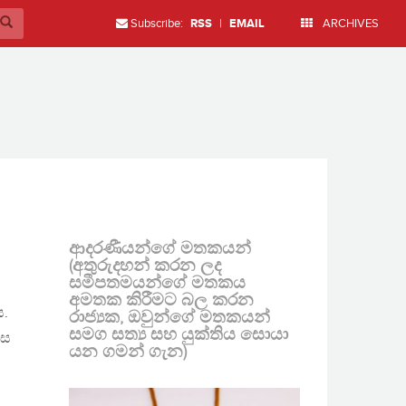
Subscribe:
RSS
|
EMAIL
ARCHIVES
ආදරණීයන්ගේ මතකයන්
(අතුරුදහන් කරන ලද
සමීපතමයන්ගේ මතකය
අමතක කිරීමට බල කරන
ය.
රාජ්‍යක, ඔවුන්ගේ මතකයන්
සමග සත්‍ය සහ යුක්තිය සොයා
යස
යන ගමන් ගැන)