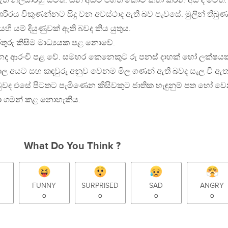
රීම් ඇති නිලධාරීහු සිටිති. යන අයට පහත් කොට කතා කරන අය ද වෙති.
රීරය විකුණන්නට සිදු වන අවස්ථාද ඇති බව පැවසේ. මුලින් තිබු
ි යම් දියුණුවක් ඇති බවද කිය යුතුය.
තුරු කිසිම මාධ්‍යයක පළ නොවේ.
ැනද ආරංචි පළ වේ. සමහර කෙනෙකුට රු පනස් දාහක් හෝ ලක්ෂයක්
වාල අයට සහ කඳවුරු අනුව වෙනම මිල ගණන් ඇති බවද සැල වී ඇත
ුවද එසේ පිටතට පැමිණෙන කිසිවකුට ජාතික හැඳුනුම් පත හෝ වෙ
හා ගමන් කළ නොහැකිය.
What Do You Think ?
FUNNY
SURPRISED
SAD
ANGRY
0
0
0
0