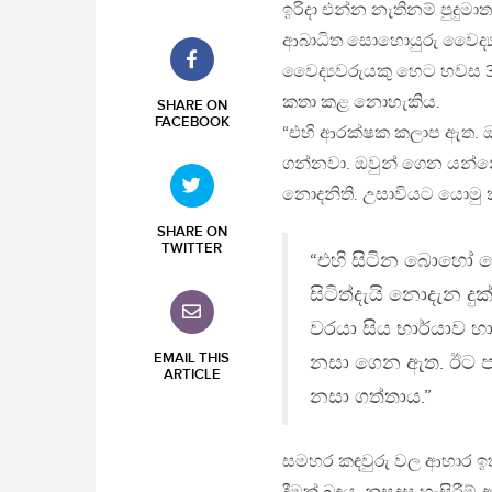
ඉරිදා එන්න නැතිනම් පුදුම
ආබාධිත සොහොයුරු වෛද්‍ය 
වෛද්‍යවරුයකු හෙට හවස 3
කතා කළ නොහැකිය.
SHARE ON
FACEBOOK
“එහි ආරක්ෂක කලාප ඇත. ඔව
ගන්නවා. ඔවුන් ගෙන යන්
නොදනිති. උසාවියට යොමු ක
SHARE ON
TWITTER
“එහි සිටින බොහෝ ද
සිටිත්දැයි නොදැන දුක
වරයා සිය භාර්යාව හ
EMAIL THIS
නසා ගෙන ඇත. ඊට පසු 
ARTICLE
නසා ගත්තාය.”
සමහර කඳවුරු වල ආහාර ඉත