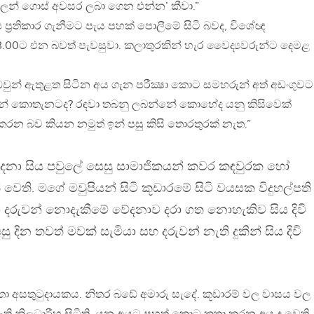
ාතලන් ගොස් අවසර ලබා ගෙන එන්න’ කීවා.”
ප්‍රතිකාර ගැනීමට පැය පහක් පොලීමේ සිටි බවද, විශේඥ
.00ට එන බවත් පැවසුවා. කලාතුරකින් හැර වෛද්‍යවරුන්ට දෙමළ
ුන් ඇතුළත සිටින අය ගැන පරීක්‍ෂා කොට සමහරුන් අත් අඩංගුවට
නේ කොතැනටද? රඳවා තබනු ලබන්නේ කොහේද යනු කිසිවෙක්
රන බව කියන නමුත් ඉන් පසු කිසි තොරතුරක් නැත.”
ෙනා සිය පවුලේ සෙසු සාමාජිකයන් කවර කඳවුරක හෝ
් වෙති. මගේ මවුපියන් සිටි කූඩාරමේ සිටි වයසක විදුහල්පති
ා දරුවන් නොදැකීමේ වේදනාව දරා ගත නොහැකිව සිය දිවි
දින තවත් මවක් සැමියා සහ දරුවන් නැති දුකින් සිය දිවි
ා අසතුටුදායකය. නිතර බඩේ අමාරු සැදේ. කූඩාරම් වල වාසය වල