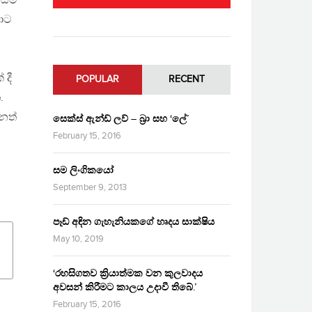
 යම්
ණාට
 දී
POPULAR
RECENT
.
නත්
සෙක්ස් ඇන්ඩ් ලව් – බ්‍රා සහ ‘ලේ’
February 15, 2016
සම ලිංගිකයෝ
September 9, 2013
පෑඩ් අඳින ගැහැනියකගේ හෘදය සාක්ෂිය
May 10, 2019
‘රහසිගතව ක්‍රියාත්මක වන කුලවාදය
අවසන් කිරීමට කාලය උදාවී තිබේ.’
February 15, 2016