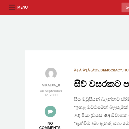
S
Sea
MENU
k
for:
i
p
t
o
m
a
i
n
À·ƑÀ·’À¶‚À·„À¶½
,
DEMOCRACY
,
HU
c
සිව් වසරකට ප
o
VIKALPA_R
n
on
September
12, 2009
t
සිය මවුපියන් බලන්නට ජ
e
“ඉහළ මට්ටමෙන් බලපෑමක් 
n
70) පියා (වයස 80) විවා
t
“දැන්වීම් දමා ඇතත්, එහා 
NO
COMMENTS
.