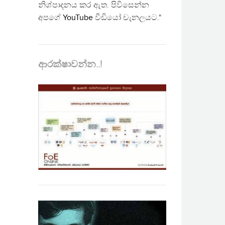
නිශ්පාදනය කර ඇත. පිවිසෙන්න
අපගේ
YouTube
වීඩියෝ චැනලයට."
ආරක්ෂාවන්න..!