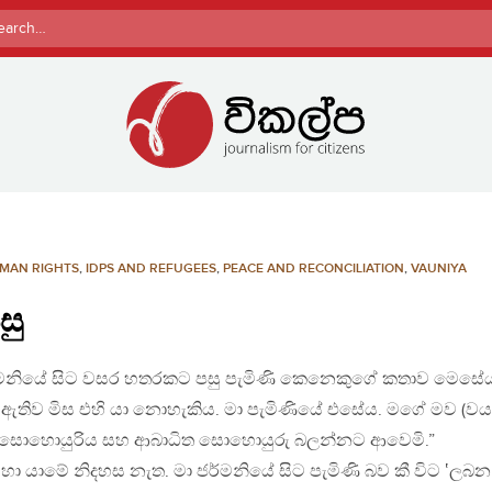
rch
MAN RIGHTS
,
IDPS AND REFUGEES
,
PEACE AND RECONCILIATION
,
VAUNIYA
සු
ර්මනියේ සිට වසර හතරකට පසු පැමිණි කෙනෙකුගේ කතාව මෙසේ
ඇතිව මිස එහි යා නොහැකිය. මා පැමිණියේ එසේය. මගේ මව (ව
හක සොහොයුරිය සහ ආබාධිත සොහොයුරු බලන්නට ආවෙමි.”
මෙහා යාමේ නිදහස නැත. මා ජර්මනියේ සිට පැමිණි බව කී විට ‛ලබන