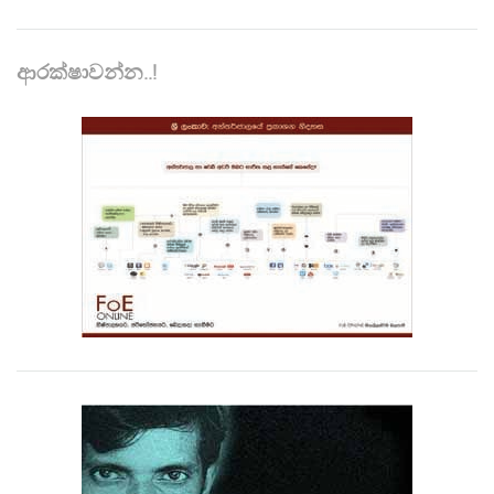
ආරක්ෂාවන්න..!