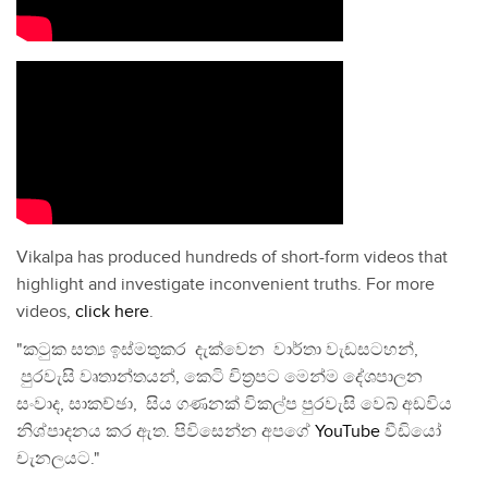
Vikalpa has produced hundreds of short-form videos that
highlight and investigate inconvenient truths. For more
videos,
click here
.
"කටුක සත්‍ය ඉස්මතුකර දැක්වෙන වාර්තා වැඩසටහන්,
පුරවැසි වෘතාන්තයන්, කෙටි චිත්‍රපට මෙන්ම දේශපාලන
සංවාද, සාකච්ඡා, සිය ගණනක් විකල්ප පුරවැසි වෙබ් අඩවිය
නිශ්පාදනය කර ඇත. පිවිසෙන්න අපගේ
YouTube
වීඩියෝ
චැනලයට."