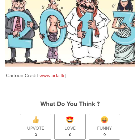
[Cartoon Credit:
www.ada.lk
]
What Do You Think ?
UPVOTE
LOVE
FUNNY
0
0
0