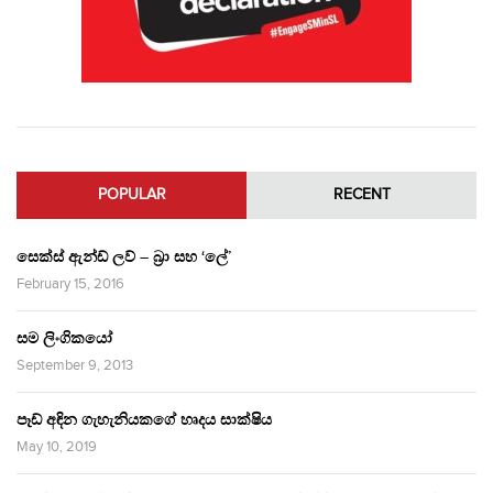
POPULAR
RECENT
සෙක්ස් ඇන්ඩ් ලව් – බ්‍රා සහ ‘ලේ’
February 15, 2016
සම ලිංගිකයෝ
September 9, 2013
පෑඩ් අඳින ගැහැනියකගේ හෘදය සාක්ෂිය
May 10, 2019