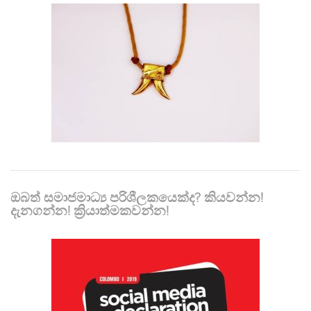
ඔබත් සමාජමාධ්‍ය පරිශීලකයෙක්ද? කියවන්න!
දැනගන්න! ක්‍රියාත්මකවන්න!