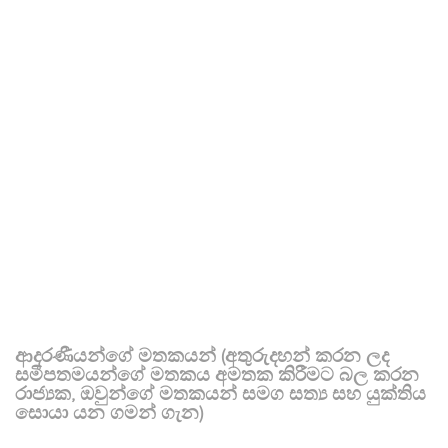
ආදරණීයන්ගේ මතකයන් (අතුරුදහන් කරන ලද
සමීපතමයන්ගේ මතකය අමතක කිරීමට බල කරන
රාජ්‍යක, ඔවුන්ගේ මතකයන් සමග සත්‍ය සහ යුක්තිය
සොයා යන ගමන් ගැන)