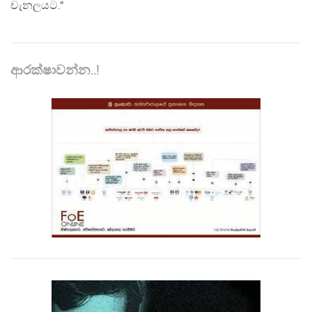
චැනලයට."
ආරක්ෂාවන්න..!