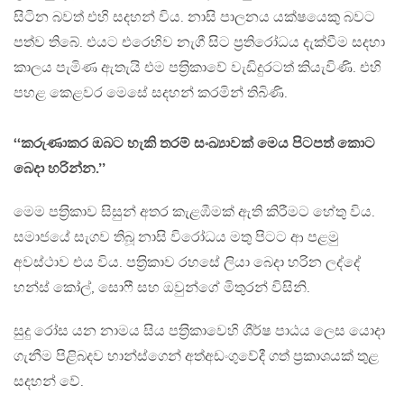
සිටින බවත් එහි සදහන් විය. නාසි පාලනය යක්ෂයෙකු බවට
පත්ව තිබේ. එයට එරෙහිව නැගී සිට ප‍්‍රතිරෝධය දැක්වීම සදහා
කාලය පැමිණ ඇතැයි එම පත‍්‍රිකාවේ වැඩිදුරටත් කියැවිණි. එහි
පහළ කෙළවර මෙසේ සදහන් කරමින් තිබිණි.
‘‘කරුණාකර ඔබට හැකි තරම් සංඛ්‍යාවක් මෙය පිටපත් කොට
බෙදා හරින්න.’’
මෙම පත‍්‍රිකාව සිසුන් අතර කැළඹීමක් ඇති කිරීමට හේතු විය.
සමාජයේ සැගව තිබූ නාසි විරෝධය මතු පිටට ආ පළමු
අවස්ථාව එය විය. පත‍්‍රිකාව රහසේ ලියා බෙදා හරින ලද්දේ
හන්ස් කෝල්, සොෆී සහ ඔවුන්ගේ මිතුරන් විසිනි.
සුදු රෝස යන නාමය සිය පත‍්‍රිකාවෙහි ශීර්ෂ පාඨය ලෙස යොදා
ගැනීම පිළිබදව හාන්ස්ගෙන් අත්අඩංගුවේදී ගත් ප‍්‍රකාශයක් තුළ
සදහන් වේ.