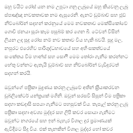
ඔහු වයිට් රෝස් යන නම උපුටා ගනු ලැබූයේ ඔහු කියවනු ලැබූ
ස්පාඤ්ඤ නවකතාවක නම ඇසුරෙනි. ඇනට් ඩුම්බාච් සහ ජූඞ්
නිව්බෝර්න් සදහන් කරනුයේ මෙම නවකතාව මෙක්සිකෝවේ
ගොවි ජනයා සූරා කෑම පසුබ්ම් කර ගෙන බී. ටේවන් විසින්
ලියන ලද සුදු රෝස නම් නව කතාව විය හැකි බවයි. සුදු මල,
නපුරට එරෙහිව පාරිශුද්ධභාවයේ සහ අහිංසකත්වයේ
සංකේතය වීම හාන්ස් සහ සොෆී මෙම තෝරා ගැනීම කරන්නට
හේතු වන්නට ඇතැයි ඩුම්බාව් සහ නිව්බෝර්න් වැඩිදුරටත්
සදහන් කරයි.
ඔවුන්ගේ පත‍්‍රිකා මුද්‍රණය කරනු ලැබූවේ අතින් ක‍්‍රියාකරවන
ඩුබ්ලිකේටර් යන්ත‍්‍රයක් මගිනි. ඔවුන් සරසවි සිසුන් වීම පත‍්‍රිකා
සදහා කඩදාසි සපයා ගැනීමට පහසුවක් විය. තැපැල් කරනු ලැබූ
පත‍්‍රිකා සදහා අවශ්‍ය මුද්දර සහ ලිපි කවර සොයා ගැනීමට
ඔවුන්ට නගරයේ සහ ඉන් බැහැර විශාල දුර ප‍්‍රමාණයක්
ඇවිදීමට සිදු විය. එක් තැනකින් විශාල මුද්දර හෝ කවර