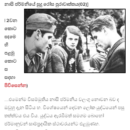
නාසි ජර්මනියේ සුදු රෝස පුරාවෘත්තය(02)]
| 2වන
කොට
ස(මෙ
හි
පළමු
කොට
ස
සදහා
පිවිසෙන්න
)
….එමෙන්ම විසම්මුතිය නාසි ජර්මනිය වලංගු නොවන බව ද
ඔවුහු දැන සිටිය හ. විශේෂයෙන් දෙවන ලෝක යුද්ධයෙන් පසු
තත්ත්වය එය විය. යුද්ධය ඇරඹීමත් සමගම බොහෝ
ජර්මානුවන් සාම්ප‍්‍රදායික ස්ථාවරයන්ට එළඹුණහ.