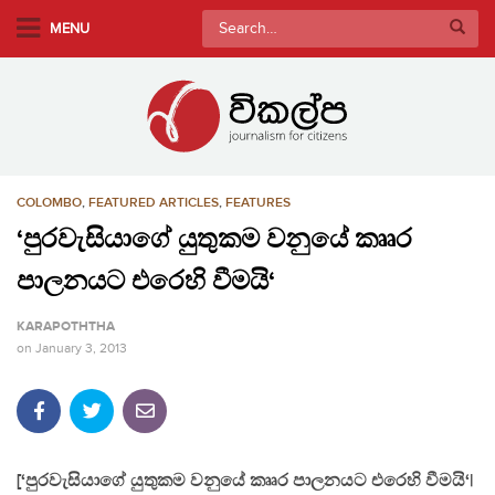
S
Search
MENU
k
for:
i
p
t
o
m
COLOMBO
,
FEATURED ARTICLES
,
FEATURES
a
i
‘පුරවැසියාගේ යුතුකම වනුයේ කෲර
n
පාලනයට එරෙහි වීමයි‘
c
o
KARAPOTHTHA
n
on
January 3, 2013
t
e
n
t
[‘පුරවැසියාගේ යුතුකම වනුයේ කෲර පාලනයට එරෙහි වීමයි‘|