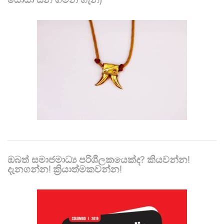
සොයා යන ගමන් ගැන)
ඔබත් සමාජමාධ්‍ය පරිශීලකයෙක්ද? කියවන්න!
දැනගන්න! ක්‍රියාත්මකවන්න!