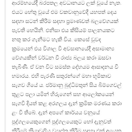
ආරම්භයේදී බරපතල අවධානයට ලක් වූයේ නැත.
එයට හේතු වූයේ එම වකවානුවේදී යහපත් දෙය
සදහා සටන් කිරීම සදහා ප‍්‍රමාණවත් බලවේගයක්
පැවති හෙයිනි. එනිසා එය කිසියම් පාලනයකට
නතු කර ගැනීමට හැකි විය. කෙසේ වුවද
ක‍්‍රමයෙන් එය විශාල වී අවසානයේදී අසාමාන්‍ය
වේගයකින් වර්ධන වී රාජ්‍ය බලය කරා ඔසවා
තැබිණී. ඒ වන විට සමස්ත දේහයම ආසාදනය වී
හමාරය. එහි පැරණි සතුරන්ගේ මහා භූමිකාව
සැගව ගියේ ය. ජර්මානු බුද්ධිමතුන් සිය බිම්ගෙවල්
තුළට පලා යමින් හිරුගෙන් සහ ආලෝකයෙන්
සැගවී දියත් කළ අරගලය දැන් ක‍්‍රමික මරණය කරා
ළං වී තිබේ. දැන් අපගේ කාර්යය වනුයේ
පුද්ගලයෙකුගෙන් පුද්ගලයෙකුට හෝ දැනුවත්
කිරීමේ ක‍්‍රියාවලිය ව්‍යාප්ත කිරීම සදහා එක් අයෙකු