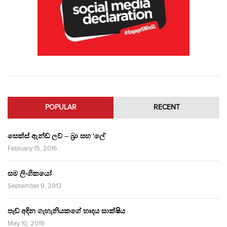
POPULAR
RECENT
සෙක්ස් ඇන්ඩ් ලව් – බ්‍රා සහ ‘ලේ’
February 15, 2016
සම ලිංගිකයෝ
September 9, 2013
පෑඩ් අඳින ගැහැනියකගේ හෘදය සාක්ෂිය
May 10, 2019