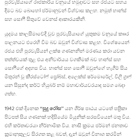
පුරවැසියාගේ රාජකාරිය වනුයේ හමුදාවට සහ රජයට සහය
දීමට බව බොහෝ ජර්මානුවන් විශ්වාස කලහ. නමුත් හාන්ස්
සහ සොෆී සිතුවේ වෙනස් ආකාරයකිනි.
යුදමය කාලසීමාවේදී වුව පුරවැසියාගේ යුතුකම වනුයේ කෲර
පාලනයට එරෙහි වීම බව ඔවුන් විශ්වාස කළහ. විශේෂයෙන්
රජය එහි පුරවැසියන් ලක්ෂ ගණනනින් මරණය කරා යවන
තත්ත්වයක් තුළ එය අනිවාර්යය වගකීමක් බව හාන්ස් සහ
සොෆීගේ අදහස විය. හාන්ස් සහ සොෆී ඔවුන්ගේ හැගීම් සිය
මිතුරන් වූ කි‍්‍රස්ටෝෆ් ප්‍රෝබ්ස්, අලෙක්ස් ෂර්මොරේල්, විලී ග‍්‍රාෆ්
යන සිසුන්ද කර්ට් හියුබර් නම් මහාචාර්යවරයාද සමග බෙදා
ගත්හ.
1942 එක් දිනෙක
‘‘සුදු රෝස’’
යන ශීර්ෂ පාඨය යටතේ පත‍්‍රිකා
පිටපත් සිය ගණනක් හදිසියේම මියුනික් සරසවියෙන් මතු විය.
එහි කර්තෘවරයා නිර්නාමික විය. නාසි ක‍්‍රමය ජර්මන් ජනතාව
ක‍්‍රමානුකූලව සිරගත කළ බවත්, දැන් ඔවුන් විනාශ කරමින්