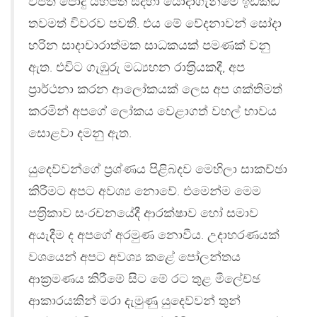
විපත පොදු යහපත සදහා යොදාගැනීමේ ඉඩකඩ
තවමත් විවරව පවතී. එය මේ වේදනාවන් සෝදා
හරින සාදාචාරාත්මක සාධකයක් පමණක් වනු
ඇත. එවිට ගැඹුරු මධ්‍යහන රාත‍්‍රියකදී, අප
ප‍්‍රාර්ථනා කරන ආලෝකයක් ලෙස අප ශක්තිමත්
කරමින් අපගේ ලෝකය වෙළාගත් වහල් භාවය
සොළවා දමනු ඇත.
යුදෙව්වන්ගේ ප‍්‍රශ්ණය පිළිබදව මෙහිලා සාකච්ඡා
කිරීමට අපට අවශ්‍ය නොවේ. එමෙන්ම මෙම
පත‍්‍රිකාව සංරචනයේදී ආරක්ෂාව හෝ සමාව
අයැදීම ද අපගේ අරමුණ නොවීය. උදාහරණයක්
වශයෙන් අපට අවශ්‍ය කළේ පෝලන්තය
ආක‍්‍රමණය කිරීමේ සිට මේ රට තුළ මිලේච්ඡ
ආකාරයකින් මරා දැමුණු යුදෙව්වන් තුන්