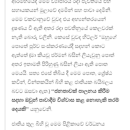
ආරම්භයේදී මෙම ව්‍යාපාරය රදා පැවතියේ එහි
සහායකයන් මුලාවේ දමමින් සහ පාවා දෙමිනි.
මෙම වකවානුවේ වුවද එය අභ්‍යන්තරයෙන්
දූෂණය වී ඇති අතර රදා පවතිනුයේ කෙලවරක්
නැති බොරු වලිනි. කෙසේ වුවද හිට්ලර් ‘‘ඔහුගේ
පොතේ පූර්ව සංස්කරණයේදී සදහන් කොට
ඇත්තේ (මා කියවූ ජර්මන් බසින් ලියැවුනු පොත්
අතර ඉතාමති පිරිහුණු බසින් ලියා ඇති පොත
මෙයයි. සත්‍ය එසේ තිබිය දී මෙම පොත, ශ්‍රේෂ්ඨ
කවීන්, චින්තකයින් බිහි කළ ජාතියක බයිබලය
බවට ඔසවා ඇත.)
‘‘ජනතාවක් පාලනය කිරීම
සදහා ඔවුන් පාවාදීම විශ්වාස කළ නොහැකි තරම්
දෙයකි’’
යනුවෙනි.
ජාතිය තුල බිහි වූ මෙම පිළිකාවේ වර්ධනය