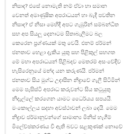
නිසාද? එසේ නොමැති නම් ඒවා හා සමාන
වෙනත් අමාණුෂික අපරාධයන් හා බැදී පවතින
නිසාද? ඒ නිසා මෙහිදී අපට ගැඹුරින් සම්බන්ධිත
සහ අප සියලූ දෙනාටම සිතාබැලීමට බල
කෙරෙන ප‍්‍රශ්ණයක් මතු වෙයි. එනම් ජර්මන්
ජනතාව හෙළා දැකිය යුතු සහ පිළිකුල් සහගත
මේ මහා අපරාධයන් පිළිබදව මෙතරම් අසංවේදීව
හැසිරෙනුයේ මන්ද යන කරුණයි. ජර්මන්
ජනතාව සිය මුග්ධ උදාසීන නිද්‍රාවේ ගැලී සිටිමින්
මෙම පැසිස්ටි අපරාධ කරුවන්ට සිය කටුයුතු
නිදැල්ලේ කරගෙන යාමට ධෛර්යය සපයයි.
මංකොල්ලය සදහා අවස්ථාවන් ලබා දෙයි. මෙම
නිද්‍රාව ජර්මානුවන්ගේ සාමාන්‍ය මිනිස් හැගීම්
මිලේච්ඡකරණය වී ඇති බවට සළකුණක් නොවේ