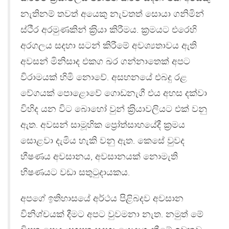
නැතිනම් තවත් අයෙකු නැවතත් සොයා ගනිමින්
ස්ථීර අරමුණකින් ක‍්‍රියා කිරීමය. ක‍්‍රමයට එරෙහි
අරගලය සදහා සටන් කිරීමේ අවශ්‍යතාවය ඇති
අවසන් මිනිසාද එකග ඛර ගන්නාතෙක් අපට
විරාමයක් හිමි නොවේ. අසහනයේ එබදු රළ
වේගයක් පොළොවේ ගොඩනැගී එය අහස දක්වා
විහිද යන විට බොහෝ වුන් ක‍්‍රියාවලියට එක් වනු
ඇත. අවසන් සාමූහික ප්‍රෝත්සාහයේදී ක‍්‍රමය
සොළවා දැමිය හැකි වනු ඇත. කෙසේ වුවද
භීෂණය අවසානය, අවසානයක් නොමැති
භිෂණයට වඩා සතුටුදායකය.
අපගේ ඉතිහාසයේ අර්ථය පිළිබදව අවසාන
විනිශ්චයක් දීමට අපට වුවමනා නැත. නමුත් මේ