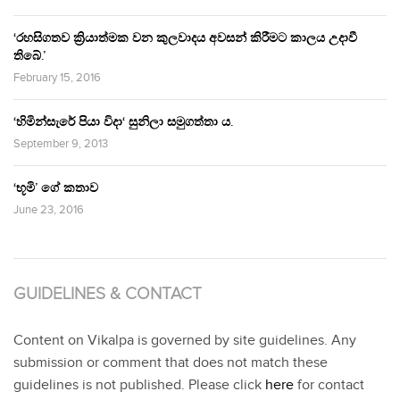
‘රහසිගතව ක්‍රියාත්මක වන කුලවාදය අවසන් කිරීමට කාලය උදාවී
තිබේ.’
February 15, 2016
‘හිමින්සැරේ පියා විදා‘ සුනිලා සමුගත්තා ය.
September 9, 2013
‘භූමි’ ගේ කතාව
June 23, 2016
GUIDELINES & CONTACT
Content on Vikalpa is governed by site guidelines. Any
submission or comment that does not match these
guidelines is not published. Please click
here
for contact