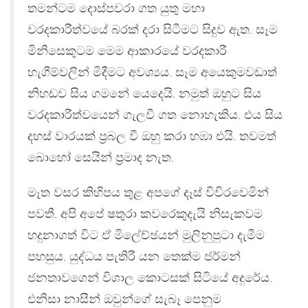
තමන්ටම දොස්පවරා ගත යුතු මහා
වරදකාරීත්වයේ බරක් දරා සිටීමට සිදුව ඇත. සෑම
මිනිසෙකුටම මෙම ආකාරයේ වරදකාරී
හැගීම්වලින් මිදීමට අවශ්‍යය. සෑම අයෙකුමවඩාත්
නිහඩව සිය ගමනේ යෙදෙයි. නමුත් ඔහුට සිය
වරදකාරීත්වයෙන් ගැලවී ගත නොහැකිය. එය සිය
දහස් වාරයක් ප‍්‍රබල වී ඔහු කරා හඹා එයි. තවමත්
බොහෝ සෙයින් ප‍්‍රමාද නැත.
මෑත වසර කිහිපය තුළ අපගේ දෑස් විවිරවෙමින්
පවතී. අපි අපේ ෂතුරා කවරෙකුදැයි නිසැකවම
හදුනාගත් විට ඒ මිලේච්ඡයන් මුලිනුපුටා දැමීම
පහසුය. යුද්ධය පැතිරී යන තෙක්ම ජර්මන්
ජනතාවගෙන් විශාල කොටසක් සිටියේ අදුරේය.
එනිසා නාසීන් ඔවුන්ගේ සැබෑ පෙනුම