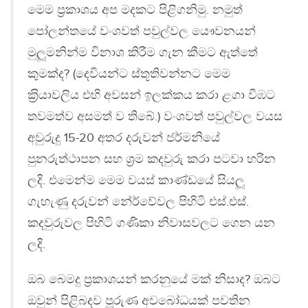
මෙම ප‍්‍රකාශය අප මදකට පිළිගනිමු. නමුත්
පෝලන්තයේ වංශවත් පවුල්වල යෞවනයන්
මුලූමනින්ම විනාශ කිරීම ගැන කීමට ඇත්තේ
කුමක්ද? (දෙවියන්ට ස්තූතිවන්නට මෙම
ක‍්‍රියාවලිය එහි අවසන් ඉලක්කය කරා ළගා වීඹට
තවමත්ව අසමත් ව තිබේ.) වංශවත් පවුල්වල වයස
අවුරුදු 15-20 අතර දරුවන් ජර්මනියේ
පුනරුත්ථාපන සහ ශ‍්‍රම කදවුරු කරා පටවා හරින
ලදි. එමෙන්ම මෙම වයස් කාණ්ඩයේ සියලූ
ගැහැණු දරුවන් නේර්වේවල පිහිටි එස්.එස්.
කදවුරුවල පිහිටි ගණිකා නිවාසවලට ගෙන යන
ලදි.
ඔබ බෙමදු ප‍්‍රකාශයන් කරනුයේ මක් නිසාද? ඔබට
ඔවුන් පිළිබදව පූරුණ අවබෝධයක් පවතින