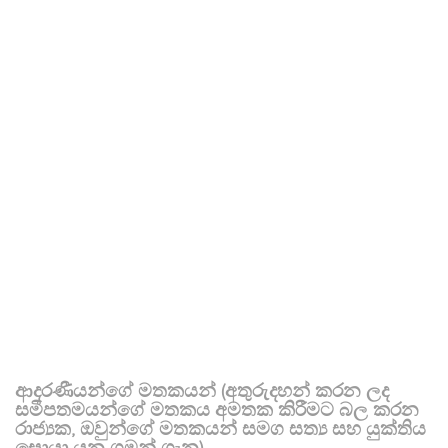
ආදරණීයන්ගේ මතකයන් (අතුරුදහන් කරන ලද
සමීපතමයන්ගේ මතකය අමතක කිරීමට බල කරන
රාජ්‍යක, ඔවුන්ගේ මතකයන් සමග සත්‍ය සහ යුක්තිය