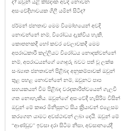
ද? ඔවුන් යළි කිසිදාක අවදි නොවන
අසංවේදීභාවයක ගිලී යමින් සිටීද?
ජර්මන් ජනතාව මෙම විමෝහයෙන් අවදි
නොවන්නේ නම්, විරෝධය දැක්විය හැකි,
කොතනකදී හෝ කවර වෙලාවකදී මෙම
අපරාධකාරී කල්ලියට විරෝධය නොදක්වන්නේ
නම්, අපරාධයන්ගේ ගොදුරු බවට පත් වූ ලක්ෂ
සංඛ්‍යාත ජනතාවන් පිළිබද අනුකම්පාවක් ඔවුන්
තුළ පහළ නොවන්නේ නම්, ඔවුනට පාප
සහයකයන් වීම පිළිබද වරදකාරීත්වයෙන් ගැලවී
ගත නොහැකිය. ඔවුන්ගේ අසංවේදී හැසිරීම විසින්
ඔවුන් මේ කෲර මිනිසුනට සිය ක‍්‍රියාවන් එළෙසම
කරගෙන යාමට අවස්ථාවන් ලබා දෙයි. ඔවුන් මේ
‘‘ආණ්ඩුව’’ ඉවසා දරා සිටීම නිසා, අවසානයේදී