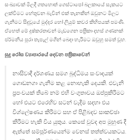
සංඛ්‍යාවක් මිලදී ගතහොත් ගෙස්ටාපෝ බලකායේ සැකයට
ලක්වීමට හේතුවන බැවින් එක් තැනකින් ඔවුනට මිලට
ගැනීමට සිදුවූයේ මුද්දර හෝ ලියුම් කවර කිහිපයක් පමණි.
ඒහෙත් මේ දුෂ්කරතාවන් මැඩගෙන පත‍්‍රිකා දහස් ගණනක්
ජර්මනිය පුරා තැපැල් මගින් බෙදා හැරීමට ඔවුහු සමත් වූහ.
සුදු රෝස ව්‍යාපාරයේ දෙවන පත‍්‍රිකාවෙන්
නාසිවාදී දර්ශණය සමග බුද්ධිමය සංවාදයක්
ගොඩනගා ගැනීම කළ නොහැකි දෙයකි. එවැනි
ප‍්‍රපංචයක් තිබේ නම් එහි වංගුතාවය ඔප්පුකිරීමට
හෝ එයට එරෙහිව සටන් වැදීම සදහා එය
විශ්ලේෂණය කිරීමට සහ ඒ පිළිබදව සාකච්ඡා
කිරීමට හැකි විය යුතුය. කෙසේ වුවද අප මුහුණ දී
ඇත්තේ සම්පූර්ණයෙන්ම වෙනස් තත්ත්වයකටය.