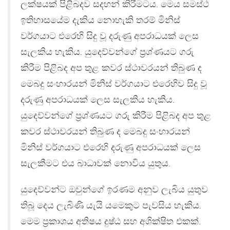
ලක්ෂයක් පිළිබදව සදහන් කිරීමටය. මෙය සමස්ථ
ඉතිහාසයේම දැකිය නොහැකි තරම් මිනිස්
වර්ගයාට එරෙහි සිදු වූ දරුණු අපරාධයක් ලෙස
සැලකිය හැකිය. යුදෙව්වන්ගේ ප‍්‍රශ්ණයට ගරු
කිරීම පිළිබද අප තුළ කවර ස්ථාවරයන් තිබුණ ද
මෙබදු සංහාරයන් මිනිස් වර්ගයාට එරෙහිව සිදු වූ
දරුණු අපරාධයක් ලෙස සැලකිය හැකිය.
යුදෙව්වන්ගේ ප‍්‍රශ්ණයට ගරු කිරීම පිළිබද අප තුළ
කවර ස්ථාවරයන් තිබුණ ද මෙබදු සංහාරයන්
මිනිස් වර්ගයාට එරෙහි දරුණු අපරාධයක් ලෙස
සැලකීමට එය බාධාවක් නොවිය යුතුය.
යුදෙව්වන්ට ඔවුන්ගේ ඉරණම අනුව ලැබිය යුතුව
තිබූ දෙය ලැබිණි යැයි යමෙකුට පැවසිය හැකිය.
මෙම ප‍්‍රකාශය අතිෂය දුෂ්ඨ සහ අශික්ෂිත එකක්.