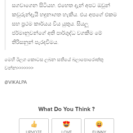
සගවාගෙන සිටියහ. එහෙත දැන් අපට ඔවුන්
කවුරුන්දැයි හදුනාගත හැකිය. එය අපගේ එකම
සහ ප‍්‍රථම කාර්යය විය යුතුය. සියලූ
ජර්මානුවන්ගේ අති පාර්ශුද්ධ වගකීම මේ
තිරිසනුන් පැරදවීමය.
මෙහි ඊලග කොටස ලබන සතියේ බලාපොරොත්තු
වන්න>>>>>>>
@VIKALPA
What Do You Think ?
UPVOTE
LOVE
FUNNY