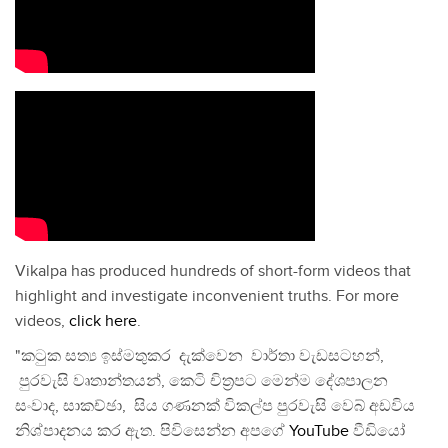
Vikalpa has produced hundreds of short-form videos that
highlight and investigate inconvenient truths. For more
videos,
click here
.
"කටුක සත්‍ය ඉස්මතුකර දැක්වෙන වාර්තා වැඩසටහන්,
පුරවැසි වෘතාන්තයන්, කෙටි චිත්‍රපට මෙන්ම දේශපාලන
සංවාද, සාකච්ඡා, සිය ගණනක් විකල්ප පුරවැසි වෙබ් අඩවිය
නිශ්පාදනය කර ඇත. පිවිසෙන්න අපගේ
YouTube
වීඩියෝ