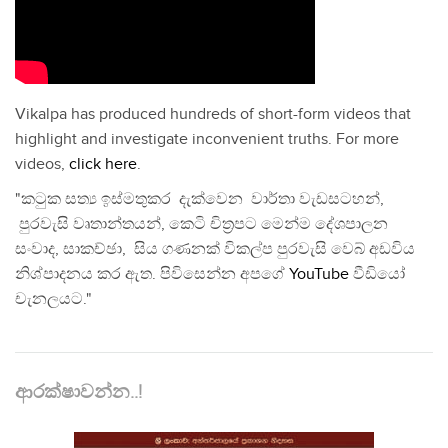
Vikalpa has produced hundreds of short-form videos that
highlight and investigate inconvenient truths. For more
videos,
click here
.
"කටුක සත්‍ය ඉස්මතුකර දැක්වෙන වාර්තා වැඩසටහන්,
පුරවැසි වෘතාන්තයන්, කෙටි චිත්‍රපට මෙන්ම දේශපාලන
සංවාද, සාකච්ඡා, සිය ගණනක් විකල්ප පුරවැසි වෙබ් අඩවිය
නිශ්පාදනය කර ඇත. පිවිසෙන්න අපගේ
YouTube
වීඩියෝ
චැනලයට."
ආරක්ෂාවන්න..!