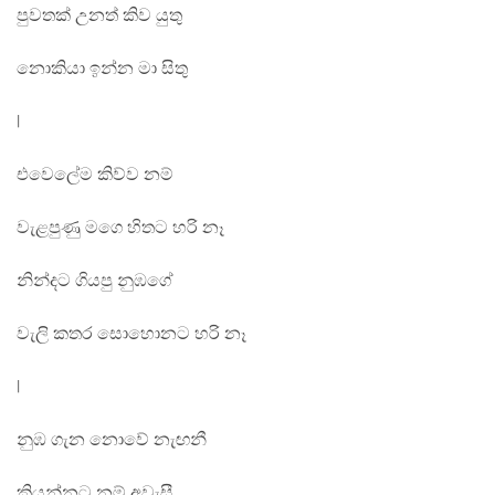
පුවතක් උනත් කිව යුතු
නොකියා ඉන්න මා සිතු
|
එවෙලේම කිව්ව නම්
වැළපුණු මගෙ හිතට හරි නෑ
නින්දට ගියපු නුඹගේ
වැලි කතර සොහොනට හරි නෑ
|
නුඹ ගැන නොවේ නැඟනී
කියන්නට නම් අවැසී