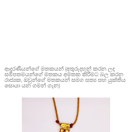
ආදරණීයන්ගේ මතකයන් (අතුරුදහන් කරන ලද
සමීපතමයන්ගේ මතකය අමතක කිරීමට බල කරන
රාජ්‍යක, ඔවුන්ගේ මතකයන් සමග සත්‍ය සහ යුක්තිය
සොයා යන ගමන් ගැන)