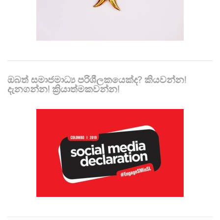
ඔබත් සමාජමාධ්‍ය පරිශීලකයෙක්ද? කියවන්න!
දැනගන්න! ක්‍රියාත්මකවන්න!