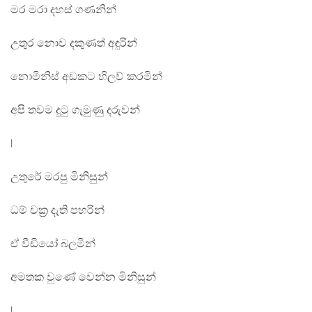
මර මරා දහස් ගණනින්
උතුර නොව දකුණත් අඳුරින්
නොමිනිස් අඩකට හිලව් කරමින්
අපි තවම දුටු ගැමුණු දරුවන්
|
උතුරේ මරපු මිනිසුන්
ධම් චක්‍ර දැති පහරින්
ඒ වීඩියෝ බලමින්
අමතක වුණේ වෙන්න මිනිසුන්
|