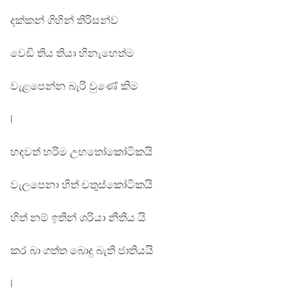
දක්කන් ගිහින් තිරිසන්ව
වෙඩි තිය තියා හිනැහෙත්ම
වැළපෙන්න බැරි වුණේ කිම
|
හදවත් හරිම උභතෝකෝටිකයි
වැලපෙනා හිත් චතුස්කෝටිකයි
හිත් නම් ඉතින් ශරියා නීතිය යි
කර බා ගත්ත බොදු බැති ජාතියයි
|