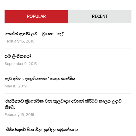
POPULAR
RECENT
සෙක්ස් ඇන්ඩ් ලව් – බ්‍රා සහ ‘ලේ’
February 15, 2016
සම ලිංගිකයෝ
September 9, 2013
පෑඩ් අඳින ගැහැනියකගේ හෘදය සාක්ෂිය
May 10, 2019
‘රහසිගතව ක්‍රියාත්මක වන කුලවාදය අවසන් කිරීමට කාලය උදාවී
තිබේ.’
February 15, 2016
‘හිමින්සැරේ පියා විදා‘ සුනිලා සමුගත්තා ය.