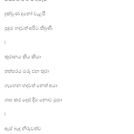
දුක්වුණ දනෝ වැළපී
පුදුම හදවත් අපිට තිබුණී
|
කුරානය කිය කියා
තත්පරය මරු එන තුරා
ගැහෙන හදවත් නෙත් අයා
ශාප කර දෙස් දීම නොව මුසා
|
ඇස් බැඳ නිරුවත්ව