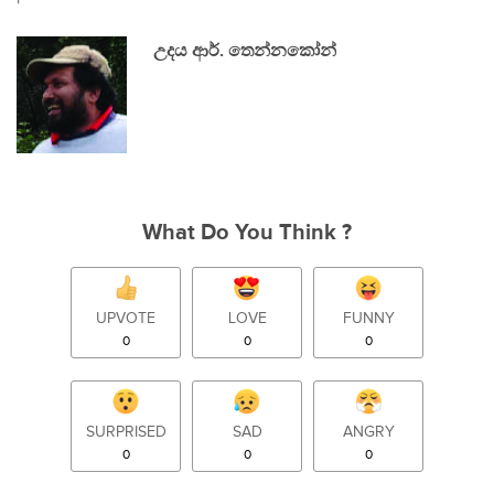
උදය ආර්. තෙන්නකෝන්
What Do You Think ?
UPVOTE
LOVE
FUNNY
0
0
0
SURPRISED
SAD
ANGRY
0
0
0