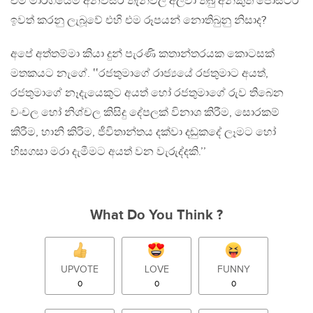
එම මාර්ගයේම අනවසර තැන්වල අලවා තිබු අනිකුත් පෝස්ටර්
ඉවත් කරනු ලැබූවේ එහි එම රූපයන් නොතිබුනු නිසාද?
අපේ අත්තම්මා කියා දුන් පැරණි කතාන්තරයක කොටසක්
මතකයට නැගේ. ‛‛රජතුමාගේ රාජ්‍යයේ රජතුමාට අයත්,
රජතුමාගේ නෑදැයෙකුට අයත් හෝ රජතුමාගේ රුව තිබෙන
චංචල හෝ නිශ්චල කිසිදු දේපලක් විනාශ කිරීම, සොරකම්
කිරීම, හානි කිරිම, ජීවිතාන්තය දක්වා දඬුකදේ ලෑමට හෝ
හිසගසා මරා දැමීමට අයත් වන වැරුද්දකි.’’
What Do You Think ?
UPVOTE
LOVE
FUNNY
0
0
0