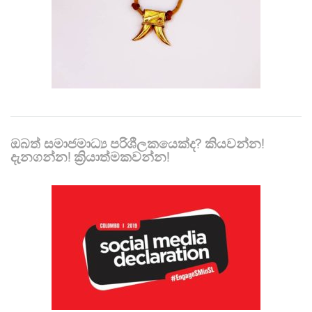
ඔබත් සමාජමාධ්‍ය පරිශීලකයෙක්ද? කියවන්න!
දැනගන්න! ක්‍රියාත්මකවන්න!