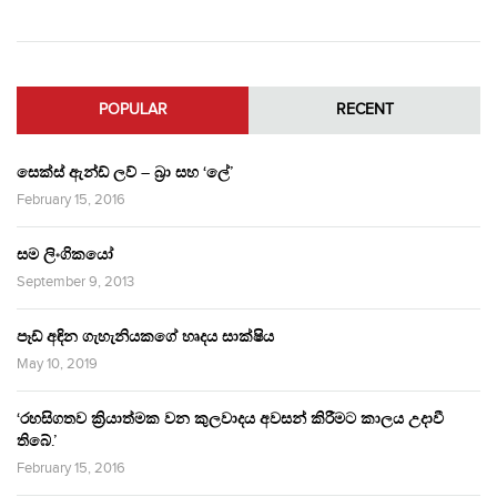
POPULAR
RECENT
සෙක්ස් ඇන්ඩ් ලව් – බ්‍රා සහ ‘ලේ’
February 15, 2016
සම ලිංගිකයෝ
September 9, 2013
පෑඩ් අඳින ගැහැනියකගේ හෘදය සාක්ෂිය
May 10, 2019
‘රහසිගතව ක්‍රියාත්මක වන කුලවාදය අවසන් කිරීමට කාලය උදාවී
තිබේ.’
February 15, 2016