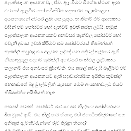
පළාත්පාලන ආයතනවල ඒවා ඇලවීමට විශේෂ ස්ථාන ඇත.
එවායේ ඇලවීම හෝ සවිකිරීම සඳහා එම පළාත්පාලන
අයතනයෙන් අවසර ලබා ගත යුතුය. නැතිනම් එම ආයතනය
විසින් එම පෝස්ටර් හෝ දැන්වීම් ඉවත් කරනු ලබයි. නමුත්
පළාත්පාලන ආයතනයකට අනවසර තැන්වල පෝස්ටර් හෝ
එවැනි ද්‍රව්‍යය ඉවත් කිරිමට එම පෝස්ටරයේ තිබෙන්නේ
කුමක්ද? කවුරුද එය අලවන ලද්දේ යන දේවල් බැලීමට ඇති
නීත්‍යානුකූල පදනම කුමක්ද? අනවසර තැන්වල ප්‍රදර්ශනය
කලානම් එය අනවසර ක්‍රියාවකි. එය කලේ කවුදැයි බැලීමට එම
පළාත්පාලන ආයතනයට ඇති සදාචාරාත්මක අයිතිය කුමක්ද?
ජනතාවගේ බදු මුදල්වලින් යැපෙන මෙම ආයතනවලට එයට
කිසිසේත්ම අයිතියක් නැත.
කෙසේ වෙතත් ‛පෝස්ටර් මාරයා’ මේ නිල්පාට පෝස්ටරයට
බිය වූයේ ඇයි. එය නිල් පාට නිසාද, එහි ජනාධිපතිතුමාගේ සහ
අනිකුත් ඇමතිවරුන්ගේ රුව තිබුනු නිසාද?