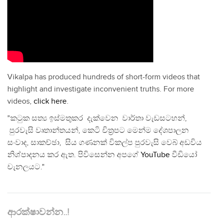
Vikalpa has produced hundreds of short-form videos that
highlight and investigate inconvenient truths. For more
videos,
click here
.
"කටුක සත්‍ය ඉස්මතුකර දැක්වෙන වාර්තා වැඩසටහන්,
පුරවැසි වෘතාන්තයන්, කෙටි චිත්‍රපට මෙන්ම දේශපාලන
සංවාද, සාකච්ඡා, සිය ගණනක් විකල්ප පුරවැසි වෙබ් අඩවිය
නිශ්පාදනය කර ඇත. පිවිසෙන්න අපගේ
YouTube
වීඩියෝ
චැනලයට."
ආරක්ෂාවන්න..!