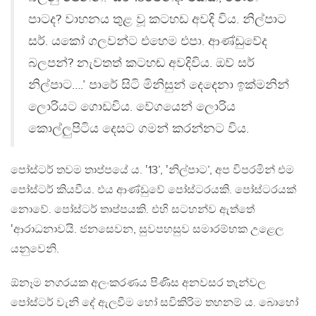
පාටද? වාහනය තුළ වූ කටහඩ අවදි විය. නිල්පාට
සර්. යකෝ ගලවන්ට එහෙම එපා. ආණ්ඩුවේද
බලපන්? නැවතත් කටහඬ අවදිවිය. ඔව් සර්
නිල්පාට….’ පාරේ සිටි මිනිසුන් දෙදෙනා ඉක්මනින්
ලොරියට ගොඩවිය. වේගයෙන් ලොරිය
කොල්ලුපිටිය දෙසට ගමන් කරන්නට විය.
පෝස්ටර් තවම තාප්පයේ ය. ‛13’, ‛නිල්පාට’, අප විපරමින් එම
පෝස්ටර් කියවීය. එය ආණ්ඩුවේ පෝස්ටරයකි. පෝස්ටරයක්
නොවේ. පෝස්ටර් තාප්පයකි. එහි සටහන්ව ඇත්තේ
‛ආරාධනාවයි. ජනසෙවන, සුවපහසුව සමාරම්භක උළෙල
යනුවෙනි.
ඕනෑම නගරයක අලංකරණය පිණිස අනවසර තැන්වල
පෝස්ටර් වැනි දේ ඇලවීම හෝ සවිකිරිම තහනම් ය. බොහෝ