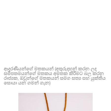
ආදරණීයන්ගේ මතකයන් (අතුරුදහන් කරන ලද
සමීපතමයන්ගේ මතකය අමතක කිරීමට බල කරන
රාජ්‍යක, ඔවුන්ගේ මතකයන් සමග සත්‍ය සහ යුක්තිය
සොයා යන ගමන් ගැන)