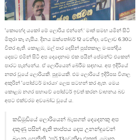
‛කොහේද යකෝ මේ ලොරිය එන්නේ.’ මාත් සමඟ යමින් සිටි
මිතුරා කෑ ගැසීය. දිනය ඔක්තෝබර් 12 වෙනිදා, වේලාව 6.30ට
විතර ඇති. කොළඹ, මල් පාර දෙසින් පුස්තකාල මංසන්දිය
දෙසට එමින් සිටි අප දෙදෙනාම එක පයින් පේමන්ට් එකෙන්
පාරට පැන්නේය. ඒ ලොරියෙන් බේරීම සඳහාය. අප ඉදිරියේ
නතර වූයේ ලොරියකි. පුදුමයකි. එම ලොරියේ ඉදිරිපස විශාල
අකුරින් ‛පෝස්ටර් මාරයා’ ලෙස සටහන් කර ඇත. මෙය
කොළඹ නගර සභාවේ පෝස්ටර් ඉවත් කරන වාහනය බව
අපට එක්වරම අවබෝධ වූයේ ය.
කඩිමුඩියේ ලොරියෙන් බැසගත් දෙදෙනකු අප
දකුණු පසින් ඇති තාප්පය දෙස උනන්දුවෙන්
බලනු පෙනිනි. ‛සර් 13වෙනිදා එකක්, මොන