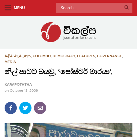
S
Search
MENU
k
for:
i
p
t
o
m
À·ƑÀ·’À¶‚À·„À¶½
,
COLOMBO
,
DEMOCRACY
,
FEATURES
,
GOVERNANCE
,
a
MEDIA
i
නිල් පාටට බයවූ, ‛පෝස්ටර් මාරයා’,
n
c
KARAPOTHTHA
o
on
October 13, 2009
n
t
e
n
t