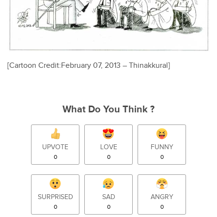
[Cartoon Credit:February 07, 2013 – Thinakkural]
What Do You Think ?
UPVOTE
LOVE
FUNNY
0
0
0
SURPRISED
SAD
ANGRY
0
0
0