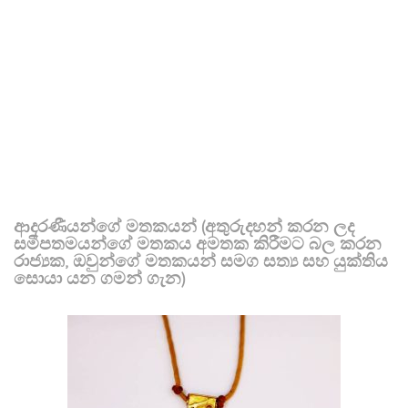
ආදරණීයන්ගේ මතකයන් (අතුරුදහන් කරන ලද
සමීපතමයන්ගේ මතකය අමතක කිරීමට බල කරන
රාජ්‍යක, ඔවුන්ගේ මතකයන් සමග සත්‍ය සහ යුක්තිය
සොයා යන ගමන් ගැන)