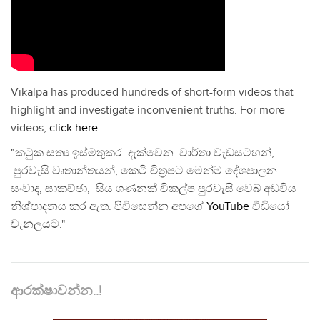
Vikalpa has produced hundreds of short-form videos that
highlight and investigate inconvenient truths. For more
videos,
click here
.
"කටුක සත්‍ය ඉස්මතුකර දැක්වෙන වාර්තා වැඩසටහන්,
පුරවැසි වෘතාන්තයන්, කෙටි චිත්‍රපට මෙන්ම දේශපාලන
සංවාද, සාකච්ඡා, සිය ගණනක් විකල්ප පුරවැසි වෙබ් අඩවිය
නිශ්පාදනය කර ඇත. පිවිසෙන්න අපගේ
YouTube
වීඩියෝ
චැනලයට."
ආරක්ෂාවන්න..!