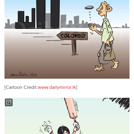
[Cartoon Credit:
www.dailymirror.lk
]