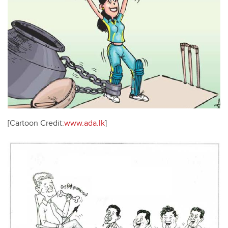
[Cartoon Credit:
www.ada.lk
]