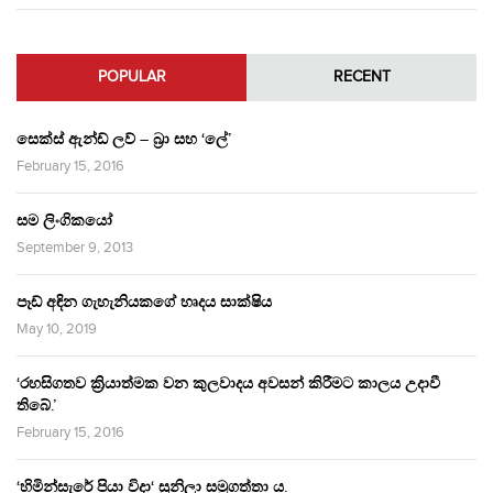
POPULAR
RECENT
සෙක්ස් ඇන්ඩ් ලව් – බ්‍රා සහ ‘ලේ’
February 15, 2016
සම ලිංගිකයෝ
September 9, 2013
පෑඩ් අඳින ගැහැනියකගේ හෘදය සාක්ෂිය
May 10, 2019
‘රහසිගතව ක්‍රියාත්මක වන කුලවාදය අවසන් කිරීමට කාලය උදාවී
තිබේ.’
February 15, 2016
‘හිමින්සැරේ පියා විදා‘ සුනිලා සමුගත්තා ය.