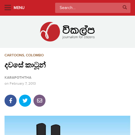
S
Search
MENU
k
for:
i
p
t
o
m
CARTOONS
,
COLOMBO
a
i
දවසේ කාටූන්
n
KARAPOTHTHA
c
on
February 7, 2013
o
n
t
e
n
t