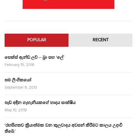
POPULAR
RECENT
සෙක්ස් ඇන්ඩ් ලව් – බ්‍රා සහ ‘ලේ’
February 15, 2016
සම ලිංගිකයෝ
September 9, 2013
පෑඩ් අඳින ගැහැනියකගේ හෘදය සාක්ෂිය
May 10, 2019
‘රහසිගතව ක්‍රියාත්මක වන කුලවාදය අවසන් කිරීමට කාලය උදාවී
තිබේ.’