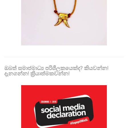
ඔබත් සමාජමාධ්‍ය පරිශීලකයෙක්ද? කියවන්න!
දැනගන්න! ක්‍රියාත්මකවන්න!