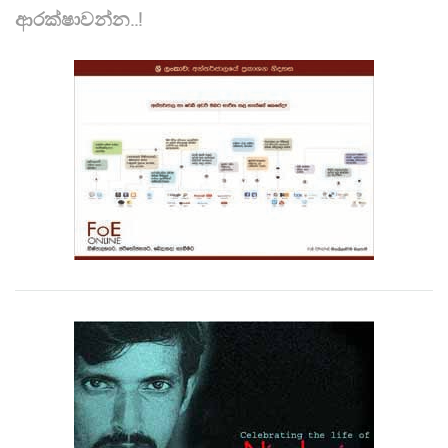
ආරක්ෂාවන්න..!