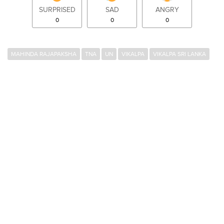
SURPRISED
SAD
ANGRY
0
0
0
MAHINDA RAJAPAKSHA
TNA
UN
VIKALPA
VIKALPA SRI LANKA