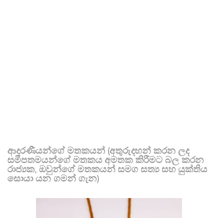
ආදරණීයන්ගේ මතකයන් (අතුරුදහන් කරන ලද
සමීපතමයන්ගේ මතකය අමතක කිරීමට බල කරන
රාජ්‍යක, ඔවුන්ගේ මතකයන් සමග සත්‍ය සහ යුක්තිය
සොයා යන ගමන් ගැන)