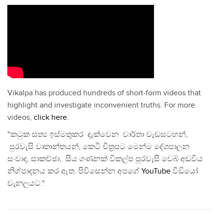
Vikalpa has produced hundreds of short-form videos that
highlight and investigate inconvenient truths. For more
videos,
click here
.
"කටුක සත්‍ය ඉස්මතුකර දැක්වෙන වාර්තා වැඩසටහන්,
පුරවැසි වෘතාන්තයන්, කෙටි චිත්‍රපට මෙන්ම දේශපාලන
සංවාද, සාකච්ඡා, සිය ගණනක් විකල්ප පුරවැසි වෙබ් අඩවිය
නිශ්පාදනය කර ඇත. පිවිසෙන්න අපගේ
YouTube
වීඩියෝ
චැනලයට."