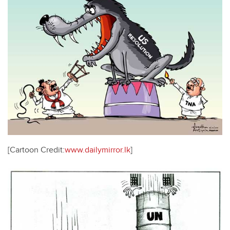
[Cartoon Credit:
www.dailymirror.lk
]