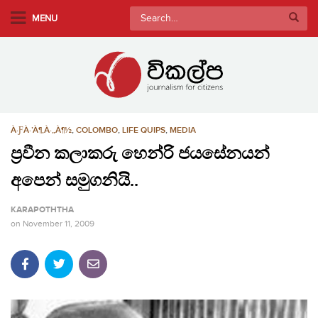
S
Search
MENU
k
for:
i
p
t
o
m
À·ƑÀ·’À¶‚À·„À¶½
,
COLOMBO
,
LIFE QUIPS
,
MEDIA
a
i
ප්‍රවීන කලාකරු හෙන්රි ජයසේනයන්
n
අපෙන් සමුගනියි..
c
o
KARAPOTHTHA
n
on
November 11, 2009
t
e
n
t