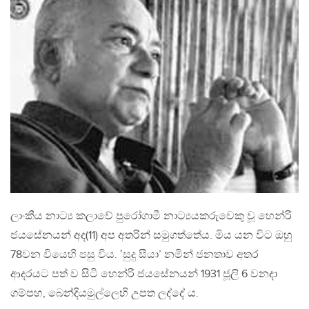
ලාංකීය නාට්‍ය කලාවේ පුරෝගාමී නාට්‍යයකරුවෙකු වූ හෙන්රි
ජයසේනයන් අද(11) අප අතරින් සමුගත්තේය. මිය යන විට ඔහු
78වන වියෙහි පසු විය. ‛සුදු සීයා’ නමින් ජනතාව අතර
ආදරයට පත් ව සිටි හෙන්රි ජයසේනයන් 1931 ජූලි 6 වනදා
ගම්පහ, බෙන්දියමුල්ලෙහි උපත ලද්දේ ය.