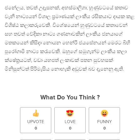
ජනේලය, තවත් උදෑසනක්, අහස්මාලිගා, හුණුවටයේ කතාව
වැනි නාට්‍යයන් විශාල ප්‍රමාණයක් ලාංකීය රසිකයාට දායක කළ
විශිෂ්ඨ කලාකරුවෙකි. විශේෂයෙන් හුණුවටයේ කතාවෙන්
සහ තවත් වේදිකා නාට්‍ය ගණනාවකින් ලාංකීය ජනයාගේ
මතකයෙන් කිසිදා නොයන හෙන්රි ජයසේනයන් මෙරට බිහි
පුරෝගාමී නාට්‍ය කරැවෙකි. ඔහුගේ සමුගැන්ම ලාංකීය කලා
ක්ෂේත්‍රයටත්, වඩා යහපත් ලංකාවක් පතන සුවහසක්
මිනිසුන්ටත් පිරිමැසිය නොහැකි අඩුවක් බව දැනෙනු ඇති.
What Do You Think ?
UPVOTE
LOVE
FUNNY
0
0
0