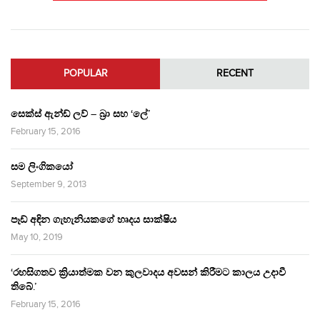
POPULAR
RECENT
සෙක්ස් ඇන්ඩ් ලව් – බ්‍රා සහ ‘ලේ’
February 15, 2016
සම ලිංගිකයෝ
September 9, 2013
පෑඩ් අඳින ගැහැනියකගේ හෘදය සාක්ෂිය
May 10, 2019
‘රහසිගතව ක්‍රියාත්මක වන කුලවාදය අවසන් කිරීමට කාලය උදාවී
තිබේ.’
February 15, 2016