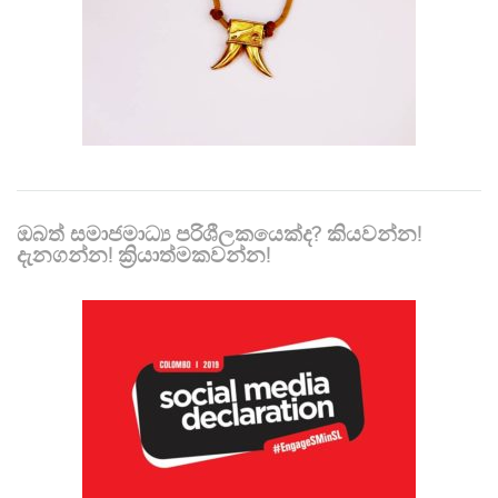
ඔබත් සමාජමාධ්‍ය පරිශීලකයෙක්ද? කියවන්න!
දැනගන්න! ක්‍රියාත්මකවන්න!