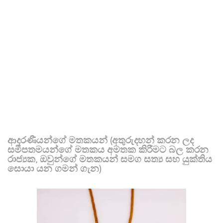
ආදරණීයන්ගේ මතකයන් (අතුරුදහන් කරන ලද
සමීපතමයන්ගේ මතකය අමතක කිරීමට බල කරන
රාජ්‍යක, ඔවුන්ගේ මතකයන් සමග සත්‍ය සහ යුක්තිය
සොයා යන ගමන් ගැන)