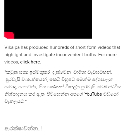
Vikalpa has produced hundreds of short-form videos that
highlight and investigate inconvenient truths. For more
videos,
click here
.
"කටුක සත්‍ය ඉස්මතුකර දැක්වෙන වාර්තා වැඩසටහන්,
පුරවැසි වෘතාන්තයන්, කෙටි චිත්‍රපට මෙන්ම දේශපාලන
සංවාද, සාකච්ඡා, සිය ගණනක් විකල්ප පුරවැසි වෙබ් අඩවිය
නිශ්පාදනය කර ඇත. පිවිසෙන්න අපගේ
YouTube
වීඩියෝ
චැනලයට."
ආරක්ෂාවන්න..!