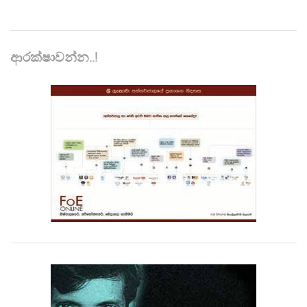
ආරක්ෂාවන්න..!