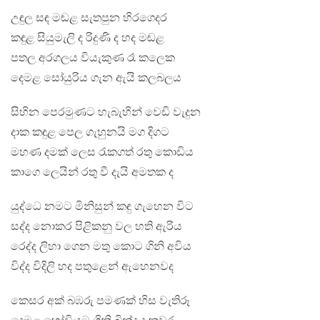
උඳුල සඳ මඬළ සැතපුන හිරගෙදර
කඳුළ සියුමැලි ද රිදුණි ද හද මඬළ
පතල අරගලය වියැකුණ රෑ කලෙක
දෙමළ සෝයුරිය ගැන ඇයි කලබලය
සිහින පෙරමුණට හැබැහින් වෙඩි වැදුන
දාක කඳුළ පෙල ගැහුනයි මග දිගට
මහණ දමක් ලෙස රැකගත් රතු කොඩිය
කාගෙ ලෙයින් රතු වී දැයි අමතක ද
යුද්ධෙ නමට මිනිසුන් කඳු ගැහෙන විට
සද්ද නොකර පිළිකනු වල හති ඇරිය
රෙද්ද ලිහා ගෙන මතු කොට ගිනි අවිය
විද්ද විදිලි හද පතුළෙන් ඇහෙනවද
කෙසර අක් බඹරු පමණක් හිස වැතිරූ