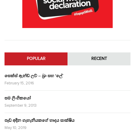
POPULAR
RECENT
සෙක්ස් ඇන්ඩ් ලව් – බ්‍රා සහ ‘ලේ’
February 15, 2016
සම ලිංගිකයෝ
September 9, 2013
පෑඩ් අඳින ගැහැනියකගේ හෘදය සාක්ෂිය
May 10, 2019