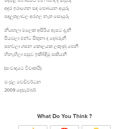
දෙමළ හෝඩියට ගිනි බින්ද ද කවුරූ
අඳුර ඉරාගෙන සඳ පොබයන අයුරූ
සඳලුතලාවල අරගල නැත සොයුරූ
නියඟලා මලෙක අසිරිය ඇසට දැනී
පියඹලා එන්ට සිතුනා ද දෙබරුනී
සඟවලා ගසන කොලයක ලකුණු පෙනී
හිනැහිලා පසුව ඉකිබිඳිමු සකියනී
(සංවාදයට විවෘතයි)
මංජුල වෙඩිවර්ධන
2009 දෙසැම්බර්
What Do You Think ?