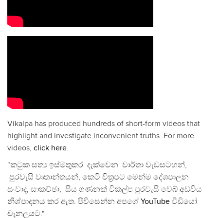
Vikalpa has produced hundreds of short-form videos that
highlight and investigate inconvenient truths. For more
videos,
click here
.
"කටුක සත්‍ය ඉස්මතුකර දැක්වෙන වාර්තා වැඩසටහන්,
පුරවැසි වෘතාන්තයන්, කෙටි චිත්‍රපට මෙන්ම දේශපාලන
සංවාද, සාකච්ඡා, සිය ගණනක් විකල්ප පුරවැසි වෙබ් අඩවිය
නිශ්පාදනය කර ඇත. පිවිසෙන්න අපගේ
YouTube
වීඩියෝ
චැනලයට."