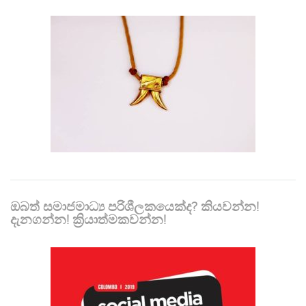
ඔබත් සමාජමාධ්‍ය පරිශීලකයෙක්ද? කියවන්න!
දැනගන්න! ක්‍රියාත්මකවන්න!