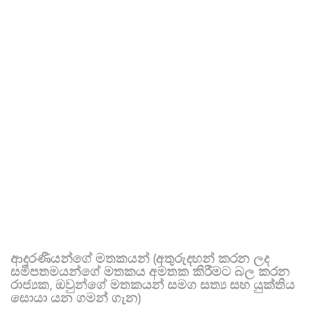
ආදරණීයන්ගේ මතකයන් (අතුරුදහන් කරන ලද
සමීපතමයන්ගේ මතකය අමතක කිරීමට බල කරන
රාජ්‍යක, ඔවුන්ගේ මතකයන් සමග සත්‍ය සහ යුක්තිය
සොයා යන ගමන් ගැන)