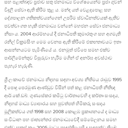
සහ පළාත්බඳව ප්‍රජාව සතු ජනමාධ්‍ය විශේෂයෙන්ම ප්‍රජා ගුවන්
විදුලි සේවා ඇති කිරීම තුළ ය. මන්ද යත් වෙළදපොළ සහ
දේශපාලන ගතිකත්වයන්ගෙන් උපරිම ස්වාධීනත්වයක් ඇතිව
පවත්වා ගත හැකි ජනමාධ්‍ය වන්නේ මහජන සේවා ජනමාධ්‍ය
නිසා ය. 2004 ආරම්භයේ දී ජනාධිපති කුමාරතුංග සහ අගමැති
රනිල් වික්‍රමසිංහ මෙම වෙනස ඇති කිරීමේ එකඟතාවයට ඉතා
ආසන්නයටම පැමිණියේ ය. එනමුත් ජවිපෙ සමඟ එක්ව
පාර්ලිමේන්තුව විසුරුවා හැරීම මගින් ඒ අනර්ඝ අවස්ථාව
පැහැර හැරුණි.
ශ්‍රී ලංකාවේ ජනමාධ්‍ය නිදහස සඳහා අවශ්‍ය නීතිමය රාමුව 1995
දී පොදු පෙරමුණ ආණ්ඩුව විසින් පත් කළ ජනාධිපති නීතිඥ
ආර්.කේ.ඩබ්. ගුණසේකර කමිටු වාර්තාවෙහි ද කර්තෘ සංසදය,
නිදහස් මාධ්‍ය ව්‍යාපාරය සහ පුවත්පත් හිමිකරු සංසදය
මූලිකත්වය ගත් 1998 සහ 2008 කොළඹ ප්‍රකාශනයේ ද මාධ්‍ය
සංවිධාන පහ ජාත්‍යන්තර ජනමාධ්‍යවේදී සම්මේලනය සමඟ
එක්ව සකස් කළ 2005 මාධ්‍ය ප්‍රඥාප්තියෙහි ද සදහන්ව තිබේ.