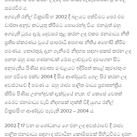
සමරවීර ය.
අගමැති රනිල් වික්‍රමසිංහ 2002 දී බලයට පත්වීමට පෙර එම
වාර්තා අනුව කටයුතු කිරීමට පොරෙන්දු විය. එනමුත් ඔහු
අගමැති ධුරය දැරූ දෙවසර තුළ කරන ලද එකම ජනමාධ්‍ය නීති
ප්‍රතිසංස්කරණය වූයේ සාපරාධී අපහාස නීතිය අහෝසි කිරීම
පමණය. තොරතුරු දැන ගැනීමේ නිදහස සඳහා සකස් කරන ලද
පනත ඔහු මාස ගණනාවක් මේස ලාච්චුවේ දමාගෙන සිට
අනුමැතිය පිණිස අමාත්‍ය මංඩළයට ඉදිරිපත් කළේ කුමාරතුංග
සහ ජවිපෙ එක්ව 2004 දී සිය ආණ්ඩුවේ ගෙල සිර කරන ලද
අවස්ථාවේ දී පමණ ය. ඔහු රාජ්‍ය පාලිත මාධ්‍ය ප්‍රජාතන්ත්‍රීය
කිරීම පිණිස උනන්දුවක් දැක්වූයේ නැත. ඒ කෙසේ වෙතත්
මෙරට ජනමාධ්‍ය වැඩි නිදහසක් භුක්ති විඳි යුගය රනිල්
වික්‍රමසිංහ ආණ්ඩුව පැවැති 2002 – 2004 ය.
2002 දී 17 වන සංශෝධනය ගෙ එන ලද අවස්ථාවේ දී රාජ්‍ය
පාලිත ජනමාධ්‍ය සඳහා ද ස්වාධීන කොමිසමක් පිහිටුවීමට දරන