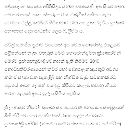
දේශපාලන සමාජය අපිරිසිඳුය යන්න ව්‍යාජයකි. අප සියළු දෙනා
මේ සමාජයේ කොටස්කරුවෝ ය. එබැවින් අතීතය ගැන
චෝදනා එල්ල කරමින් සිටිනවාට වඩා අප උනන්දු විය යුත්තේ
අනාගතය දෙස සාධනීය ලෙස බැලීමට ය.
සිවිල් සමාජීය ප්‍රජාව වශයෙන් අප මෙම පොරෙන්දු එළෙසම
පිළිගන්නේ නැත. එනමුත් මෙම පොරොන්දු මත ක්‍රියාකරමින්
මෙරට ප්‍රජාතන්ත්‍රවාදී වෙනසක් ඇති කිරීමට 2010
ජනාධිපතිවරණයෙන් කවර හෝ දේශපාලනඥයකුට අවශ්‍ය
නම් ඒ සදහා වන පැහැදිළි සහ නිශ්චිත වැඩ සටහනක් රට
හමූයේ තබන ලෙසත් එය ඉටු කිරීමට කාල වකවානූ නියම
කරන ලෙසත් අපට ඉල්ලා සිටිය හැකි ය.
ශ්‍රී ලංකාවේ නිවරදි, සමබර සහ සාධාරණ ජනමාධ්‍ය සම්ප්‍රදායක්
බිහි කිරීමේ යතුර පවතින්නේ රාජ්‍ය පාලිත ජනමාධ්‍ය
ප්‍රජාතන්ත්‍රීය කිරීම ( මහජන සේවා ජනමාධ්‍ය බවට පත් කිරීම)