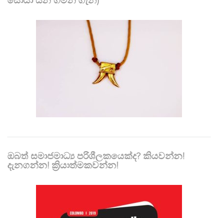
සොයා යන ගමන් ගැන)
ඔබත් සමාජමාධ්‍ය පරිශීලකයෙක්ද? කියවන්න!
දැනගන්න! ක්‍රියාත්මකවන්න!