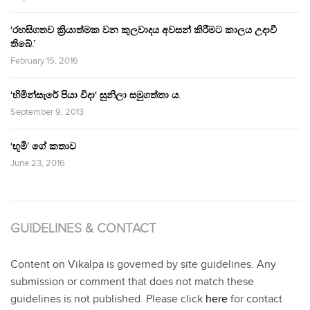
‘රහසිගතව ක්‍රියාත්මක වන කුලවාදය අවසන් කිරීමට කාලය උදාවී
තිබේ.’
February 15, 2016
‘හිමින්සැරේ පියා විදා‘ සුනිලා සමුගත්තා ය.
September 9, 2013
‘භූමි’ ගේ කතාව
June 23, 2016
GUIDELINES & CONTACT
Content on Vikalpa is governed by site guidelines. Any
submission or comment that does not match these
guidelines is not published. Please click
here
for contact