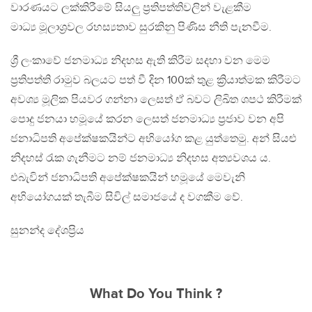
වාරණයට ලක්කිරීමේ සියලු ප්‍රතිපත්තිවලින් වැළකීම
මාධ්‍ය මූලාශ්‍රවල රහස්‍යතාව සුරකිනු පිණිස නීති පැනවීම.
ශ්‍රී ලංකාවේ ජනමාධ්‍ය නිදහස ඇති කිරීම සදහා වන මෙම
ප්‍රතිපත්ති රාමුව බලයට පත් වී දින 100ක් තුළ ක්‍රියාත්මක කිරීමට
අවශ්‍ය මූලික පියවර ගන්නා ලෙසත් ඒ බවට ලිඛිත ශපථ කිරීමක්
පොදු ජනයා හමූයේ කරන ලෙසත් ජනමාධ්‍ය ප්‍රජාව වන අපි
ජනාධිපති අපේක්ෂකයින්ට අභියෝග කළ යුත්තෙමු. අන් සියළු
නිදහස් රැක ගැනීමට නම් ජනමාධ්‍ය නිදහස අත්‍යවශය ය.
එබැවින් ජනාධිපති අපේක්ෂකයින් හමූයේ මෙවැනි
අභියෝගයක් තැබීම සිවිල් සමාජයේ ද වගකීම වේ.
සුනන්ද දේශප්‍රිය
What Do You Think ?