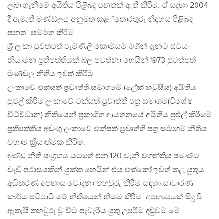
ලබා ගැනීමේ අයිතිය පිළිබඳ පනතක් ඇති කිරීම. ඒ සඳහා 2004
දී ඇමැති මණ්ඩලය අනුමත කළ “තොරතුරු නිදහස පිළිබඳ
පනත” සම්මත කිරීම.
ශ්‍රී ලංකා පුවත්පත් පැමිණිලි කොමිසම මගින් දැනට ස්වයං
නියාමන ප්‍රතිපත්තියක් බල පවත්නා හෙයින් 1973 පුවත්පත්
මණ්ඩල නීතිය ඉවත් කිරීම.
ලංකාවේ එක්සත් ප්‍රවෘත්ති සමාගමේ (ලේක් හවුසිය) අයිතිය
පුළුල් කිරිම ලංකාවේ එක්සත් ප්‍රවෘත්ති පත්‍ර සමාගම(විශේෂ
විධිවිධාන) නීතියෙන් ප්‍රකාශිත ආයතනයේ අයිතිය පුළුල් කිරීමේ
ප්‍රතිපත්තිය අඩංගු ලංකාවේ එක්සත් ප්‍රවෘත්ති පත්‍ර සමාගම් නීතිය
වහාම ක්‍රියාත්මක කිරීම.
දණ්ඩ නීති සංග්‍රහය යටතේ එන 120 වැනි වගන්තිය පමණට
වැඩි පරාසයකින් යුක්ත හෙයින් එය එක්කෝ ඉවත් කළ යුතුය.
අධිකරණ අපහාස චෝදනා තහවුරු කිරීම සඳහා සාධාරණ
කාර්ය පටිපාටි මේ නීතියෙන් නියම කිරීම. අපහාසයක් සිදු වී
ඇතැයි තහවුරු වූ විට පැවැරිය යුතු උපරිම දඬුවම මේ