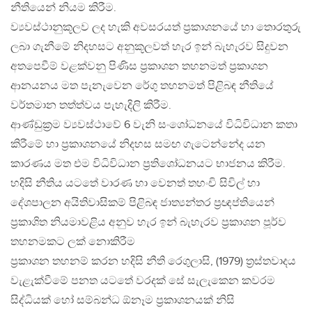
නීතියෙන් නියම කිරීම.
ව්‍යවස්ථානුකූලව ලද හැකි අවසරයත් ප්‍රකාශනයේ හා තොරතුරු
ලබා ගැනීමේ නිදහසට අනුකූලවත් හැර ඉන් බැහැරව සිදුවන
අතපෙවීම් වළක්වනු පිණිස ප්‍රකාශන තහනමත් ප්‍රකාශන
ආනයනය මත පැනැවෙන රේගු තහනමත් පිළිබඳ නීතියේ
වර්තමාන තත්ත්වය පැහැදිලි කිරීම.
ආණ්ඩුක්‍රම ව්‍යවස්ථාවේ 6 වැනි සංශෝධනයේ විධිවිධාන කතා
කිරීමේ හා ප්‍රකාශනයේ නිදහස සමඟ ගැටෙන්නේද යන
කාරණය මත එම විධිවිධාන ප්‍රතිශෝධනයට භාජනය කිරීම.
හදිසි නීතිය යටතේ වාරණ හා වෙනත් තහංචි සිවිල් හා
දේශපාලන අයිතිවාසිකම් පිළිබඳ ජාත්‍යන්තර ප්‍රඥප්තියෙන්
ප්‍රකාශිත නියමාවළිය අනුව හැර ඉන් බැහැරව ප්‍රකාශන පූර්ව
තහනමකට ලක් නොකිරීම
ප්‍රකාශන තහනම් කරන හදිසි නීති රෙගුලාසි, (1979) ත්‍රස්තවාදය
වැළැක්වීමේ පනත යටතේ වරදක් සේ සැලැකෙන කවරම
සිද්ධියක් හෝ සම්බන්ධ ඕනෑම ප්‍රකාශනයක් නිසි