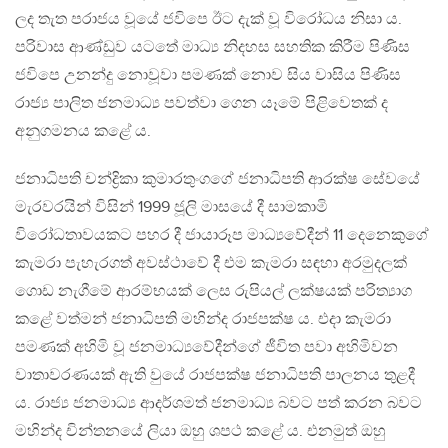
ලද තැත පරාජය වූයේ ජවිපෙ ඊට දැක් වූ විරෝධය නිසා ය.
පරිවාස ආණ්ඩුව යටතේ මාධ්‍ය නිදහස සහතික කිරීම පිණිස
ජවිපෙ උනන්දු නොවූවා පමණක් නොව සිය වාසිය පිණිස
රාජ්‍ය පාලිත ජනමාධ්‍ය පවත්වා ගෙන යෑමේ පිළිවෙතක් ද
අනුගමනය කළේ ය.
ජනාධිපති චන්ද්‍රිකා කුමාරතුංගගේ ජනාධිපති ආරක්ෂ සේවයේ
මැරවරයින් විසින් 1999 ජූලි මාසයේ දී සාමකාමි
විරෝධතාවයකට පහර දී ජායාරූප මාධ්‍යවේදීන් 11 දෙනෙකුගේ
කැමරා පැහැරගත් අවස්ථාවේ දී එම කැමරා සඳහා අරමුදලක්
ගොඩ නැගීමේ ආරම්භයක් ලෙස රුපියල් ලක්ෂයක් පරිත්‍යාග
කළේ වත්මන් ජනාධිපති මහින්ද රාජපක්ෂ ය. එදා කැමරා
පමණක් අහිමි වූ ජනමාධ්‍යවේදීන්ගේ ජීවිත පවා අහිමිවන
වාතාවරණයක් ඇති වුයේ රාජපක්ෂ ජනාධිපති පාලනය තුළදී
ය. රාජ්‍ය ජනමාධ්‍ය ආදර්ශමත් ජනමාධ්‍ය බවට පත් කරන බවට
මහින්ද චින්තනයේ ලියා ඔහු ශපථ කළේ ය. එනමුත් ඔහු