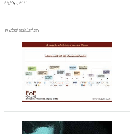
චැනලයට."
ආරක්ෂාවන්න..!