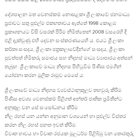
දේශපාලන මත වෙනස්කම් නොසළකා ශ්‍රී ලංකාවේ ජනමාධ්‍ය
ප්‍රජාවට සතු පුළුල්ම එකඟතාවය ඇත්තේ 1998 කොළඹ
ප්‍රකාශනයට විසි වසරක් පිරීම නිමිත්තෙන් 2008 වසරෙහි දී
එළි දැක්වුණු එහි දෙවන සංස්කරණයෙහි ය. එයට ශ්‍රී ලංකා
කර්තෘ සංසදය, ශ්‍රී ලංකා පත්‍රකලාවේදීන්ගේ සංසදය, ශ්‍රී ලංකා
පුවත්පත් හිමිකරු සමාජය සහ නිදහස් මාධ්‍ය ව්‍යාපාරය අත්සන්
තැබූහ. ශ්‍රී ලංකාවේ මාධ්‍ය නිදහස පිහිටුවීම පිණිස එමගින්
යෝජනා කරන මූලික රාමුව මෙසේ ය.
ශ්‍රී ලංකාවේ මාධ්‍ය නිදහස ව්‍යවස්ථානුකූලව තහවුරු කිරීම
පිණිස අවශ්‍ය වෙනස්කම් පිළිගත් අන්තර් ජාතික ප්‍රමිතීන්ට
අනුකුල වන සේ සංසෝධනය කිරීම
නිල රහස් යන යන්න අනුමාන වශයෙන් හා පුළුල්ව විස්තර
කරන නිල රහස් පනත ඉවත් කිරීම.
විවෘත භාවය හා විවෘත රජයක මූලධර්ම පිළිබිඹු වන තොරතුරු