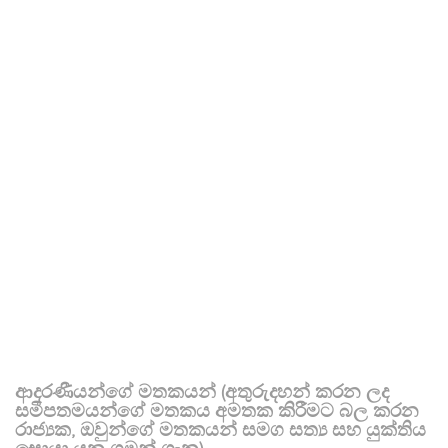
ආදරණීයන්ගේ මතකයන් (අතුරුදහන් කරන ලද
සමීපතමයන්ගේ මතකය අමතක කිරීමට බල කරන
රාජ්‍යක, ඔවුන්ගේ මතකයන් සමග සත්‍ය සහ යුක්තිය