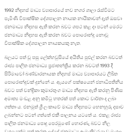
1992 නිදහස් මාධ්‍ය ව්‍යාපාරයේ නව නගර ශාලා රැස්වීමට
පැමිණි විපාක්ෂික දේශපාලන නායක නායිකාවන් දෑත් ඔසවා
ජනමාධ්‍ය නිදහස ඇති කරන බවට ශපථ කළ දා පටන් මෙරට
ජනමාධ්‍ය නිදහස ඇති කරන බවට පොරොන්දු නොවූ
විපාක්ෂික දේශපාලන නායකයකු නැත.
බලයට පත් වූ පසු ලේක්හවුසියේ අයිතිය පුළුල් කරන බවටත්
රාජ්‍ය පාලිත ජනමාධ්‍ය ප්‍රජාතන්ත්‍රීය කරන බවටත් 1993 දී
සිරිමාවෝ බණ්ඩාරනායක නිදහස් මාධ්‍ය ව්‍යාපාරයට ලිඛිත
පොරොන්දුවක් දුන්නේ ය. ඇයගේ පක්ෂයෙන් ජනාධිපතිනිය
බවට පත් චන්ද්‍රිකා කුමාරතුංග මාධ්‍ය නිදහස ඇති කරනු පිණිස
අමාත්‍ය මංඩළ අනු කමිටු හතරක් පත් කොට වාර්තා ද ලබා
ගත්තා ය. එනමුත් ශ්‍රී ලංකාවේ මාධ්‍ය නිදහසට හෙනහුරු දසාව
ලබන්නට පටන් ගත්තේ එකී පාලනය යටතේ ය. එකළ රාජ්‍ය
පාලිත ජනමාධ්‍ය පොදු පෙරමුණේ හොරණැ බවට නිල
වශයෙන්ම පත් කරන ලද්දේ ජනමාධ්‍ය ඇමැතිවරයා වූ මංගල