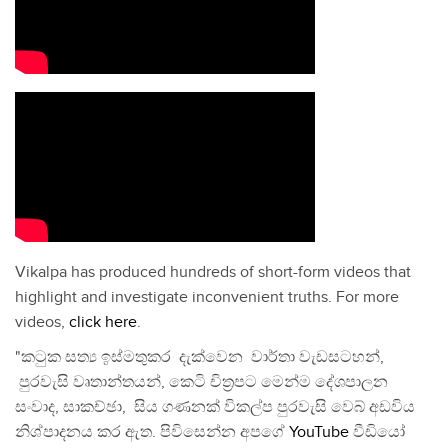
Vikalpa has produced hundreds of short-form videos that
highlight and investigate inconvenient truths. For more
videos,
click here
.
"කටුක සත්‍ය ඉස්මතුකර දැක්වෙන වාර්තා වැඩසටහන්,
පුරවැසි වෘතාන්තයන්, කෙටි චිත්‍රපට මෙන්ම දේශපාලන
සංවාද, සාකච්ඡා, සිය ගණනක් විකල්ප පුරවැසි වෙබ් අඩවිය
නිශ්පාදනය කර ඇත. පිවිසෙන්න අපගේ
YouTube
වීඩියෝ