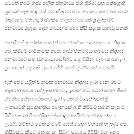
යටතේ තරම් රාජ්‍ය පාලිත ජනමාධ්‍ය ජරා ජීර්ණ සහ පක්ෂග්‍රාහී
යුගයක් මෑත කාලයේ නොතිබූ තරම් ය. කළකට පෙර ජනමාධ්‍ය
මිතුරකු වූ මහින්ද රාජපක්ෂ පාලනය යටතේ ශ්‍රී ලංකාවේ
ජනමාධ්‍ය මුහුණ දෙන මර්ධනය පෙර කිසි කළක නොවූ එකකි.
ජනාධිපති අපේක්ෂක සරත් පොන්සේකාට ද ජනමාධ්‍ය නිදහස
ගරු කිරීමේ වාර්තාවක් නැත. රාජ්‍ය ජනමාධ්‍ය හමුයේ නිදහස්
ජනමාධ්‍යට සහ ජනමාධ්‍යවේදීන්ට ඔහු විසින් එල්ල කරන ලද
ප්‍රහාරයන් දෙවැනි වූයේ සජීවී වෙඩි උණ්ඩයන්ට පමණි.
දැන් අපට යළිත් වතාවක් ජනමාධ්‍ය නිදහස ලබා දෙන බවට
කැරෙන පොරොන්දු අසන්නට ලැබෙන්නට පටන් ගෙන තිබේ.
ස්වකීය අතීත භාවිතයන් දැන් වෙනස් වී ඇති බවත් ශ්‍රී
ලංකාවෙහි ප්‍රජාතන්ත්‍රීය පාලනයක් ඇති කිරීමට තමන් කැප වී
සිටින බවත් විපාක්ෂික දේශපාලනඥයින්ගෙන් අසන්නට
ලැබේ. ඔව්න්ට වෙනස් වීමේ අයිතිය හෝ විභයක් නැතැයි අප
කිසිවකුට කීමට නොහැක. සිවිල් සමාජය පිරිසිදු වන අතර