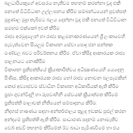
බලධාරියකුගේ අවසරය නැතිවම තහනම් කරන්නා වූද එකී
පනතේ විධිවිධාන උල්ලංඝනය කිරීම සම්බන්ධයෙන් පුවත්පත්
මුද්‍රණාල මුද්‍රා තැබීමට බලය දෙන්නා වූද එකී පනතේ විධිවිධාන
සමඟම එක්කෝ ඉවත් කිරීම
රාජ්‍ය අරමුදලෙන් හා රාජ්‍ය කළමනාකරණයෙන් ශ්‍රී ලංකාවෙහි
පැවැත්වෙන සියලුම විකාශන සේවා පොදු ජන සන්තක
මණ්ඩල බවට පරිවර්තනය කිරීම. ඒවා කිසිදු ආකාරයක රාජ්‍ය
පාලනයට නොකිරීම
විකාශන ප්‍රතිපත්තියේ ක්‍රියාකාරිත්වය අධීක්‍ෂණයෙහි යෙදෙනු
පිණිස, කිසිදු ආකාරයක රාජ්‍ය හෝ රාජ්‍ය නොවන බලපෑමකින්
තොර අව්‍යාජවම ස්වාධීන විකාශන අධිකාරියක් ඇති කිරීම
ප්‍රජා ගුවන්විදුලි හා රූපවාහිනි සේවයක් ක්‍රියාත්මත කිරීමේ
ප්‍රතිපත්ති මාලාවක් නීතියෙන් සම්පාදනය කිරීම.
නිදහස් භාෂණය සඳහා අන්තර්ජාලය තුළද ඉඩකඩ පුළුල් කරන
අන්දමේ ප්‍රතිපත්ති ඇති කිරීම. සාධාරණ පදනම් නොමැතිව
වෙබ් අඩවි තහනම් කිරිමේත් ඊට බාධා පැමිණවීමේ හා එය