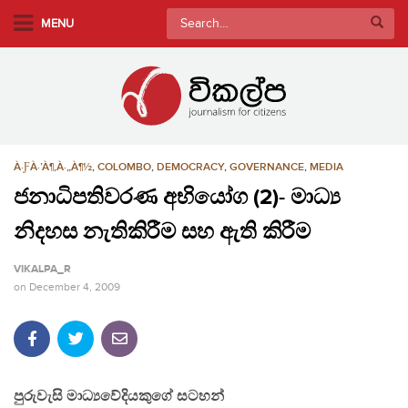
S
Search
MENU
k
for:
i
p
t
o
m
À·ƑÀ·’À¶‚À·„À¶½
,
COLOMBO
,
DEMOCRACY
,
GOVERNANCE
,
MEDIA
a
i
ජනාධිපතිවරණ අභියෝග (2)- මාධ්‍ය
n
නිදහස නැතිකිරීම සහ ඇති කිරීම
c
o
VIKALPA_R
n
on
December 4, 2009
t
e
n
t
පුරුවැසි මාධ්‍යවේදියකුගේ සටහන්