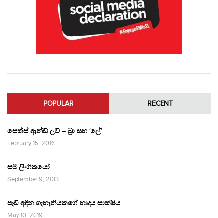
POPULAR
RECENT
සෙක්ස් ඇන්ඩ් ලව් – බ්‍රා සහ ‘ලේ’
February 15, 2016
සම ලිංගිකයෝ
September 9, 2013
පෑඩ් අඳින ගැහැනියකගේ හෘදය සාක්ෂිය
May 10, 2019