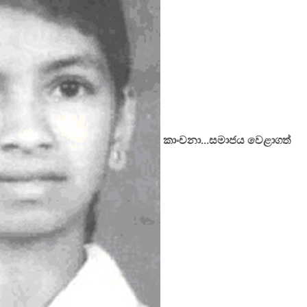
කාංචනා…සමාජය වෙළාගත්