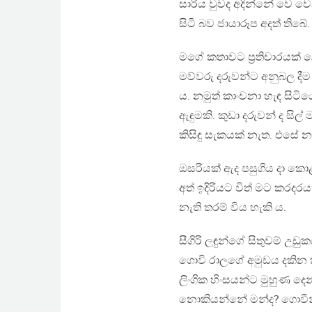
සාරිය වුවද අදින්නේ වෙ වෙ
සිටි බව ජායාරූප අදත් තිබේ.
මගේ කතාවට ප්‍රතිචාරයක් ල
මව්වරු දරුවන්ට අනුබල දී
ය. නමුත් කාංචනා හැඳ සිටිය
ඇඳුමකි. කුඩා දරුවන් ද සිල
කිසිඳු සැකයක් නැත. එසේ 
ඔසරියක් ඇද පසුගිය දා ක
අත් ඉදිරියට විත් මට කරදර
නැති තරම් විය හැකි ය.
සීගිරි ලඳුන්ගේ සිතුවම් උ
ගොවි රාලගේ අමුඩය දකින කා
ලිංගික හිංසයන්ට මුහුණ දෙන
නොකියන්නේ මන්ද? ගොවී