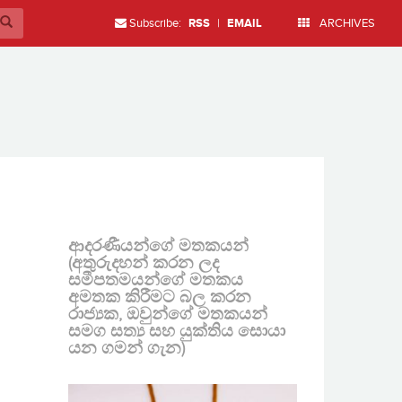
Subscribe:
RSS
|
EMAIL
ARCHIVES
ආදරණීයන්ගේ මතකයන්
(අතුරුදහන් කරන ලද
සමීපතමයන්ගේ මතකය
අමතක කිරීමට බල කරන
රාජ්‍යක, ඔවුන්ගේ මතකයන්
සමග සත්‍ය සහ යුක්තිය සොයා
යන ගමන් ගැන)