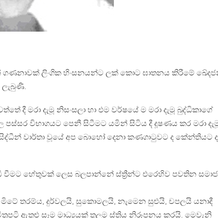
න් ගණනාවක් ලිංගික හිංසනයන්ට ලක් කොට ඝාතනය කිරීමේ ඛේද
ලැබුණි.
වත්තේ දී මරා දැමූ නිසංසලා හා එම වර්ෂයේ ම මරා දැමූ බුද්ධිකාගේ
පස්සර විභාගයට පෙනී සිටීමට යමින් සිටිය දී දූෂණය කර මරා දැම
ිද්ධීන් වාර්තා වූයේ අප බොහෝ දෙනා කණගාටුවට ද කේන්තියට ද
 වැඩි වීමට හේතුවක් ලෙස බලපාන්නේ ස්ත්‍රීන්ට එරෙහිව පවතින සමාජ
මිටේ තරම්ය, දුර්වලයි, සුකොමලයි, නැමෙන සුළුයි, චපලයි යනාදී
ත්‍රපටි ඇතුළු සෑම මාධ්‍යයක් තුලම ස්ත්‍රිය නිරූපනය කරයි. මෙවැනි