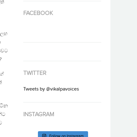
ත්
FACEBOOK
සුලභ
න
 බවට
?
TWITTER
ගේ
්
Tweets by @vikalpavoices
ිටින
INSTAGRAM
න්ට
ට
Follow on Instagram