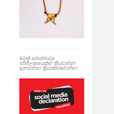
ඔබත් සමාජමාධ්‍ය
පරිශීලකයෙක්ද? කියවන්න!
දැනගන්න! ක්‍රියාත්මකවන්න!