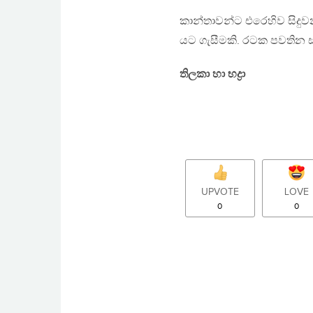
කාන්තාවන්ට එරෙහිව සිදුවන
යට ගැසීමකි. රටක පවතින 
තිලකා හා භද්‍රා
UPVOTE
LOVE
0
0