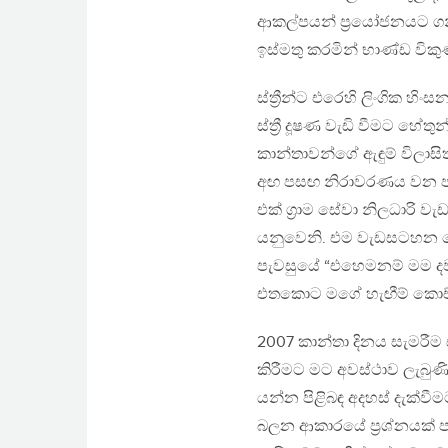
ආකල්පයන් ප්‍රයෝජනයට ගනි
ඉස්මතු කරමින් භාණ්ඩ වි
ස්ත්‍රීන්ට එරෙහි ලිංගික හ
ස්ත්‍රී දූෂණ වැඩි වීමට හ
කාන්තාවන්ගේ ඇඳුම් විලා
අඟ පසඟ නිරාවරණය වන පරිදි
එක් ග්‍රාම සේවා නිලධාරි ව
යනුවෙනි. එම වැඩසටහන මෙ
පැවසුයේ “එහෙමනම් මම දව
එතකොට මගේ හැඟීම් කොච්
2007 කාන්තා දිනය සැමරීම
කිරීමට මට අවස්ථාව ලැබුණි
යන්න පිළිබඳ අදහස් දැක්වීම
බලන ආකාරයේ ප්‍රශ්නයක් ප