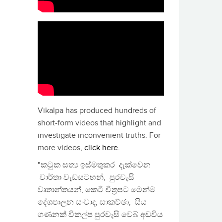
Vikalpa has produced hundreds of
short-form videos that highlight and
investigate inconvenient truths. For
more videos,
click here
.
"කටුක සත්‍ය ඉස්මතුකර දැක්වෙන
වාර්තා වැඩසටහන්, පුරවැසි
වෘතාන්තයන්, කෙටි චිත්‍රපට මෙන්ම
දේශපාලන සංවාද, සාකච්ඡා, සිය
ගණනක් විකල්ප පුරවැසි වෙබ් අඩවිය