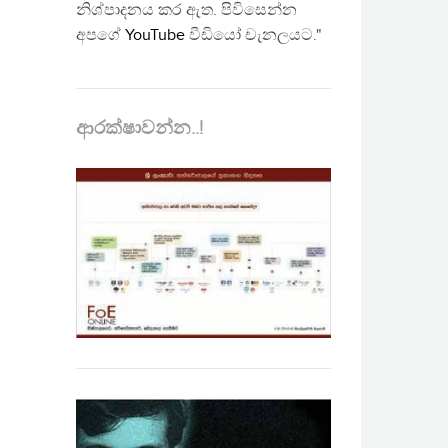
නිශ්පාදනය කර ඇත. පිවිසෙන්න
අපගේ
YouTube
වීඩියෝ චැනලයට."
ආරක්ෂාවන්න..!