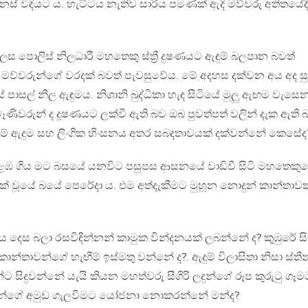
නස් විදියට ය. හැට්ටය නැතිව සාරිය පමණක් ඇදි මව්වරු අතීතයේදී
ෙස පොලිස් නිලධාරී මහතෙකු ස්ත්‍රී දුෂණයට ඇඳුම් බලපාන බවත්
ම මව්වරුන්ගේ වරදක් බවත් පැවසුවේය. මේ අදහස දක්වන අය අද 
ේ පාසල් නිල ඇඳුමය. නිශානි බුද්ධිකා හැඳ සිටියේ මුලු ඇඟම වැසෙ
් මෑණිවරුන් ද දූෂණයට ලක්වී ඇති බව ඔබ පුවත්පත් වලින් දැක ඇති
නම් ඇදුම සහ ලිංගික හිංසනය අතර සබදතාවයක් දක්වන්නේ කෙසේද
ොළඹ ගිය මට බසයේ යනවිට පසුපස ආසනයේ වාඩිවී සිටි මහතෙකු
යක් වූයේ බයේ පෙරේදා ය. එම අත්දැකීමට මුහූන නොදුන් කාන්තාවක
ඩුකය දෙස බලා රසවිඳින්නන් කාමුක වින්දනයක් ලබන්නේ ද? කුඹුරේ ස
න්තාවන්ගේ හැඟීම් ඉස්මතු වන්නේ ද?. ඇදුම් විලාසිතා නිසා ස්තී
්ට සිදුවන්නේ යැයි කියන මහත්වරු සීගිරි ලදුන්ගේ රූප කුරුටු ගෑම
න්ගේ අමුඩ ගැලවීමට යෝජනා නොකරන්නේ මන්ද?