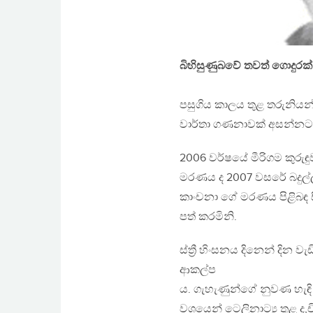
බිහිසුණුබවේ තවත් ගොදුරක්
පසුගිය කාලය තුළ තරුනිය
වාර්තා ගණනාවක් අසන්නට 
2006 වර්ෂයේ මීරිගම කුරුඳු
මරණය ද 2007 වසරේ බදුල්ල 
කාංචනා ගේ මරණය පිළිබඳ ස
පත් කරමිනි.
ස්ත්‍රී හිංසනය දිනෙන් දින
ආකල්ප
ය. ගැහැණුන්ගේ නුවණ හැඳි 
වශයෙන් ටෙලිනාට්‍ය තුළ ද,චි