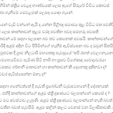
මින් ස්ත්‍රීය වෙළඳ භාණ්ඩයක් ලෙස ඇගේ සිරුරේ විවිධ කොටස්
කුණා ගැනීමේ මෙවළමක් ලෙසද යොදා ගැනේ.
ිංසනයන් වැඩි වන්නේ ඇයි ද යන්න පිළිබඳ සමාජය තුළ විවිධ මත පවතිය
ේතුන් ලෙස කාන්තාවන් තුළම වරද පවතින බවද සමහරු පවසති.
සිතාවන් මේ සඳහා බලපාන බව තව කෙනෙක් පවසයි. කාන්තාවන්ග
 ඇඳුම් අඳින විට පිරිමින්ගේ හැඟීම් ඇවිස්සෙන බව ද ඔවුන් සිතයි
ැඩමුළුවක දී ග්‍රාම නිලධාරී මහතෙකු පැවසූයේ “අපි රහත් වෙලා නෑනෙ
හෙයවීමට පැමිණ සිටි නාරි හා ප්‍රසව විශේෂඥ වෛද්‍යවරයා
සකට ගර්භනී මාතාවන් හා කාන්තාවන් කී දෙනෙකු දකිනවා ද?
චර ඇවිස්සෙන්න ඕනෑ ද?”
 සඳහා ගනේවත්තේ දී පැවති ප්‍රබෝධනී වැඩසටහනේ දී දේශනයක්
. එහිදී කාන්තාවන්ගේ ඇඳුම ස්ත්‍රී දූෂණයට බලපාන්නේ කෙසේ ද ?
ට මට අවස්ථාව ලැබුණි. ඇඳුම ස්ත්‍රී දුෂණයට බලපාන්නේ නැති බවත
වතින බවත් පැවසීමි. ඇදුම කලින් කලට වෙනස් වන විලාසිතාවකි. 