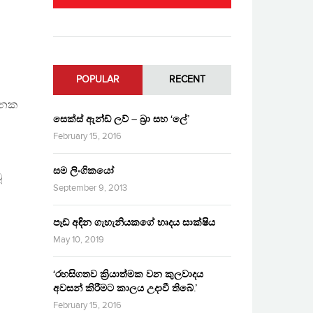
POPULAR
RECENT
ජනක
සෙක්ස් ඇන්ඩ් ලව් – බ්‍රා සහ ‘ලේ’
February 15, 2016
සම ලිංගිකයෝ
ූ
September 9, 2013
පෑඩ් අඳින ගැහැනියකගේ හෘදය සාක්ෂිය
May 10, 2019
‘රහසිගතව ක්‍රියාත්මක වන කුලවාදය
අවසන් කිරීමට කාලය උදාවී තිබේ.’
February 15, 2016