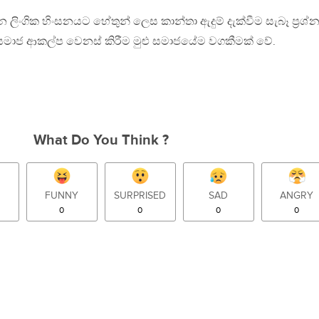
 ලිංගික හිංසනයට හේතුන් ලෙස කාන්තා ඇදුම් දැක්වීම සැබෑ ප්‍රශ්
සමාජ ආකල්ප වෙනස් කිරීම මුළු සමාජයේම වගකීමක් වේ.
What Do You Think ?
FUNNY
SURPRISED
SAD
ANGRY
0
0
0
0