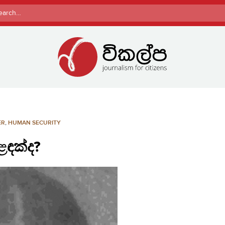
rch
ER
,
HUMAN SECURITY
ළඳක්ද?